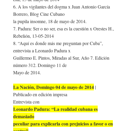
6. A los vigilantes del dogma x Juan Antonio García
Borrero, Blog Cine Cubano
la pupila insomne, 18 de mayo de 2014.
7. Padura: Ser o no ser, esa es la cuestión x Orestes H.,
Rebelión, 13-05-2014
8. “Aquí es donde más me preguntan por Cuba”,
entrevista a Leonardo Padura x
Guillermo E. Pintos, Miradas al Sur, Año 7. Edición
número 312. Domingo 11 de
Mayo de 2014.
La Nación, Domingo 04 de mayo de 2014
|
Publicado en edición impresa
Entrevista con
Leonardo Padura: “La realidad cubana es
demasiado
peculiar para explicarla con prejuicios a favor o en
contra”