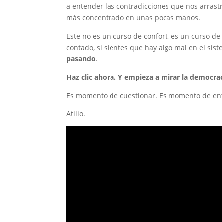
a entender las contradicciones que nos arrast
más concentrado en unas pocas manos.
Este no es un curso de confort, es un curso de
contado, si sientes que hay algo mal en el sis
pasando
.
Haz clic ahora. Y empieza a mirar la democra
Es momento de cuestionar. Es momento de ent
Atilio.