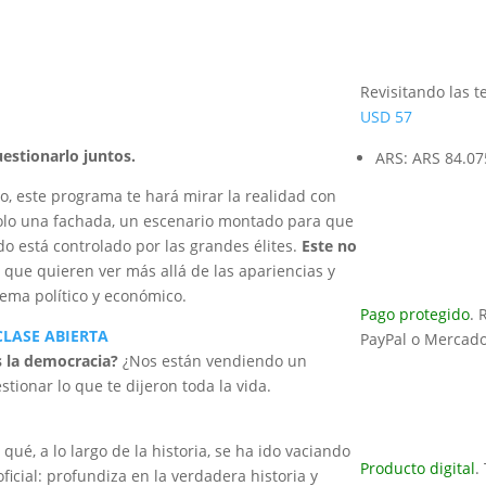
Revisitando las t
USD
57
estionarlo juntos.
ARS
:
ARS 84.07
o, este programa te hará mirar la realidad con
olo una fachada, un escenario montado para que
o está controlado por las grandes élites.
Este no
 que quieren ver más allá de las apariencias y
ema político y económico.
Pago protegido
. 
CLASE ABIERTA
PayPal o Mercad
s la democracia?
¿Nos están vendiendo un
tionar lo que te dijeron toda la vida.
ué, a lo largo de la historia, se ha ido vaciando
Producto digital
.
icial: profundiza en la verdadera historia y