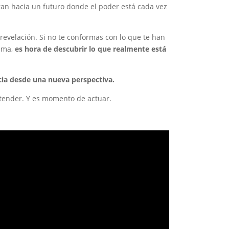
ran hacia un futuro donde el poder está cada vez
de
la
democracia
 revelación. Si no te conformas con lo que te han
cantidad
tema,
es hora de descubrir lo que realmente está
cia desde una nueva perspectiva.
ender. Y es momento de actuar.