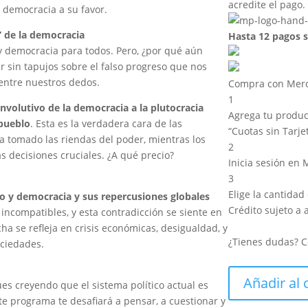
acredite el pago.
democracia a su favor.
a” de la democracia
Hasta 12 pagos s
 y democracia para todos. Pero, ¿por qué aún
 sin tapujos sobre el falso progreso que nos
entre nuestros dedos.
Compra con Merca
1
involutivo de la democracia a la plutocracia
Agrega tu product
 pueblo
. Esta es la verdadera cara de las
“Cuotas sin Tarje
 tomado las riendas del poder, mientras los
2
s decisiones cruciales. ¿A qué precio?
Inicia sesión en
3
Elige la cantidad
mo y democracia y sus repercusiones globales
Crédito sujeto a 
 incompatibles, y esta contradicción se siente en
a se refleja en crisis económicas, desigualdad, y
¿Tienes dudas? C
ociedades.
Revisitando
Añadir al 
ues creyendo que el sistema político actual es
las
te programa te desafiará a pensar, a cuestionar y
teorías