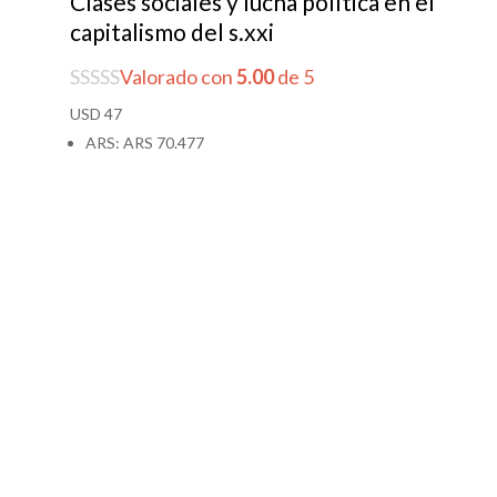
Clases sociales y lucha política en el
capitalismo del s.xxi
Valorado con
5.00
de 5
USD
47
ARS
:
ARS 70.477
Nota importante
La
Plataforma Educacional
y el
sitio web