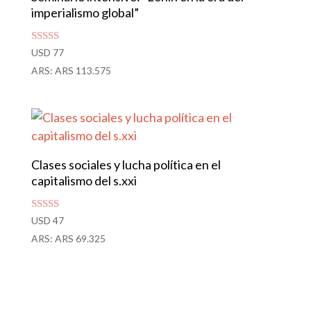
imperialismo global”
Valorado
USD
77
con
ARS
:
ARS 113.575
4.94
de 5
Clases sociales y lucha política en el
capitalismo del s.xxi
Valorado con
USD
47
5.00
ARS
:
ARS 69.325
de 5