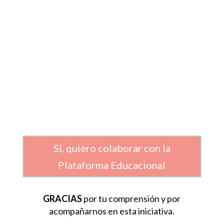
equipos, software, aplicaciones todo lo cual
asegurará la
continuidad y permanente
mejora
de la plataforma con el objeto de
ofrecer cada vez más y mejores cursos.
Sí, quiero colaborar con la
Plataforma Educacional
GRACIAS
por tu comprensión y por
acompañarnos en esta iniciativa.