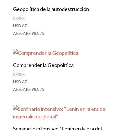
Geopolítica de la autodestrucción
Valorado
USD
67
con
ARS
:
ARS 98.825
4.86
de 5
Comprender la Geopolítica
Valorado
USD
67
con
ARS
:
ARS 98.825
4.80
de 5
Seminario intensivo: “Lenin en la era del