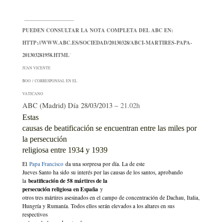
____________________
PUEDEN CONSULTAR LA NOTA COMPLETA DEL ABC EN:
HTTP://WWW.ABC.ES/SOCIEDAD/20130328/ABCI-MARTIRES-PAPA-
201303281958.HTML´
JUAN VICENTE
BOO
/
CORRESPONSAL EN EL
VATICANO
ABC (Madrid) Día 28/03/2013 –
21.02h
Estas
causas de beatificación se encuentran entre las miles por
la persecución
religiosa entre 1934 y 1939
El
Papa Francisco
da una sorpresa por día. La de este
Jueves Santo ha sido su interés por las causas de los santos, aprobando
beatificación de 58 mártires de la
la
persecución religiosa en España
y
otros tres mártires asesinados en el campo de concentración de Dachau, Italia,
Hungría y Rumanía. Todos ellos serán elevados a los altares en sus
respectivos