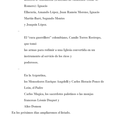
Romero): Ignacio
Ellacuría, Amando López, Juan Ramón Moreno, Ignacio
Martín-Baró, Segundo Montes
y Joaquín López.
–
El “cura guerrillero” colombiano, Camilo Torres Restrepo,
que tomó
las armas para redimir a una Iglesia convertida en un
instrumento al servicio de los ricos y
poderosos.
–
En la Argentina,
los Monseñores Enrique Angelelli y Carlos Horacio Ponce de
León, el Padre
Carlos Mugica, los sacerdotes palotinos o las monjas
francesas Léonie Duquet y
Alice Domon
En los próximos días ampliaremos el listado.