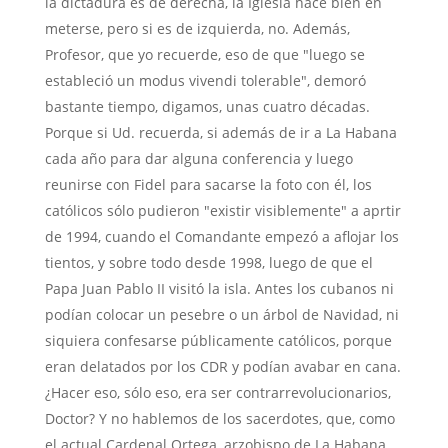
la dictadura es de derecha, la Iglesia hace bien en
meterse, pero si es de izquierda, no. Además,
Profesor, que yo recuerde, eso de que "luego se
estableció un modus vivendi tolerable", demoró
bastante tiempo, digamos, unas cuatro décadas.
Porque si Ud. recuerda, si además de ir a La Habana
cada año para dar alguna conferencia y luego
reunirse con Fidel para sacarse la foto con él, los
católicos sólo pudieron "existir visiblemente" a aprtir
de 1994, cuando el Comandante empezó a aflojar los
tientos, y sobre todo desde 1998, luego de que el
Papa Juan Pablo II visitó la isla. Antes los cubanos ni
podían colocar un pesebre o un árbol de Navidad, ni
siquiera confesarse públicamente católicos, porque
eran delatados por los CDR y podían avabar en cana.
¿Hacer eso, sólo eso, era ser contrarrevolucionarios,
Doctor? Y no hablemos de los sacerdotes, que, como
el actual Cardenal Ortega, arzobispo de La Habana,