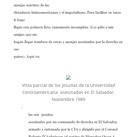
monjas mártires de las
dictaduras latinoamericanas y el imperialismo. Para facilitar su tarea
le hago
llegar esta primera lista, sumamente incompleta. (Les pido a mis
amigos que me
hagan llegar nombres de curas y monjas asesinados por la derecha en
sus
países). Aquí va:
Vista parcial de los jesuítas de la Universidad
Centroamericana asesinados en El Salvador,
Noviembre 1989
–
los seis jesuítas
asesinados por un commando de derecha en El Salvador,
armado y entrenado por la CIA y dirigido por el Coronel
Roberto D’Aubuisson (el asesino de Monseñor Oscar A.