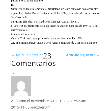
países a lo largo de este año.
El
heroicidad
Santo Padre declaró también la
de las virtudes de dos sacerdotes
españoles, Eladio Mozas Santamera (1837-1897), fundador de las Hermanas
Josefinas de la
Santísima Trinidad, y el madrileño Manuel Aparici Navarro
(1902-1964), presidente de los jóvenes de Acción Católica de 1934 a 1941,
atravesando la
tremenda época de la
Guerra Civil, en la que promovió, de acuerdo con el Papa Pío
XI, una masiva peregrinación de jóvenes a Santiago de Compostela en 1937.
23
←
Artículo anterior
Artículo siguiente
→
Comentarios
Anónimo
el noviembre 30, 2015 a las 7:52 am
2015-11-30 xiaozhengm