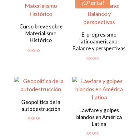
¡Oferta!
Curso breve sobre
Materialismo
El progresismo
Histórico
latinoamericano:
Balance y perspectivas
Valorado
con
Valorado con
4.92
5.00
de 5
de 5
Geopolítica de la
autodestrucción
Lawfare y golpes
blandos en América
Latina
Valorado
con
4.86
de 5