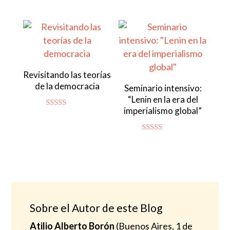
Valorado con
5.00
de 5
Revisitando las teorías
de la democracia
Seminario intensivo:
“Lenin en la era del
imperialismo global”
Valorado
con
4.83
de 5
Valorado
con
4.94
de 5
Sobre el Autor de este Blog
Atilio Alberto Borón
(Buenos Aires, 1 de