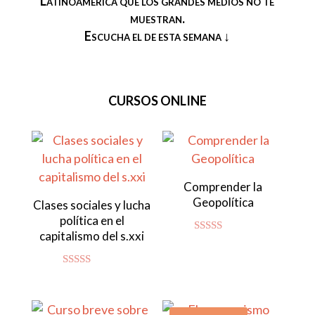
Latinoamérica que los grandes medios no te
muestran.
Escucha el de esta semana ↓
CURSOS ONLINE
Comprender la
Geopolítica
Clases sociales y lucha
política en el
capitalismo del s.xxi
Valorado
con
4.80
de 5
Valorado con
5.00
de 5