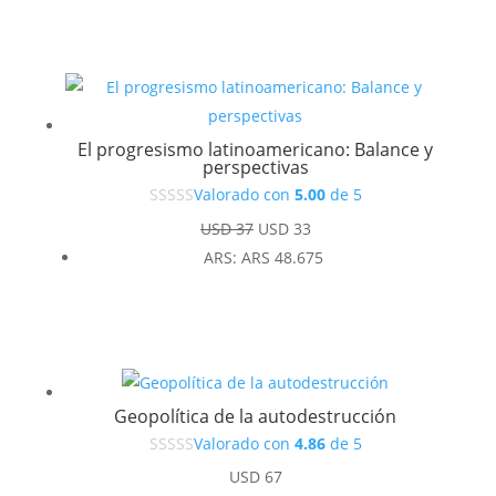
El progresismo latinoamericano: Balance y
perspectivas
Valorado con
5.00
de 5
El
El
USD
37
USD
33
precio
precio
ARS
:
ARS 48.675
original
actual
era:
es:
USD 37.
USD 33.
Geopolítica de la autodestrucción
Valorado con
4.86
de 5
USD
67