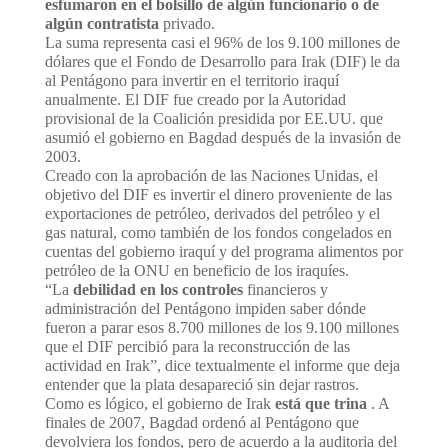
esfumaron en el bolsillo de algún funcionario o de
algún contratista
privado.
La suma representa casi el 96% de los 9.100 millones de
dólares que el Fondo de Desarrollo para Irak (DIF) le da
al Pentágono para invertir en el territorio iraquí
anualmente. El DIF fue creado por la Autoridad
provisional de la Coalición presidida por EE.UU. que
asumió el gobierno en Bagdad después de la invasión de
2003.
Creado con la aprobación de las Naciones Unidas, el
objetivo del DIF es invertir el dinero proveniente de las
exportaciones de petróleo, derivados del petróleo y el
gas natural, como también de los fondos congelados en
cuentas del gobierno iraquí y del programa alimentos por
petróleo de la ONU en beneficio de los iraquíes.
“La
debilidad en los controles
financieros y
administración del Pentágono impiden saber dónde
fueron a parar esos 8.700 millones de los 9.100 millones
que el DIF percibió para la reconstrucción de las
actividad en Irak”, dice textualmente el informe que deja
entender que la plata desapareció sin dejar rastros.
Como es lógico, el gobierno de Irak
está que trina
. A
finales de 2007, Bagdad ordenó al Pentágono que
devolviera los fondos, pero de acuerdo a la auditoria del