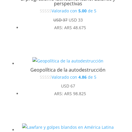
perspectivas
Valorado con
5.00
de 5
El
El
USD
37
USD
33
precio
precio
ARS
:
ARS 48.675
original
actual
era:
es:
USD 37.
USD 33.
Geopolítica de la autodestrucción
Valorado con
4.86
de 5
USD
67
ARS
:
ARS 98.825