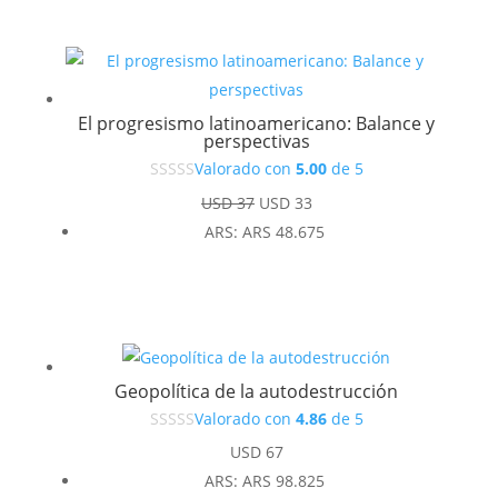
El progresismo latinoamericano: Balance y
perspectivas
Valorado con
5.00
de 5
El
El
USD
37
USD
33
precio
precio
ARS
:
ARS 48.675
original
actual
era:
es:
USD 37.
USD 33.
Geopolítica de la autodestrucción
Valorado con
4.86
de 5
USD
67
ARS
:
ARS 98.825