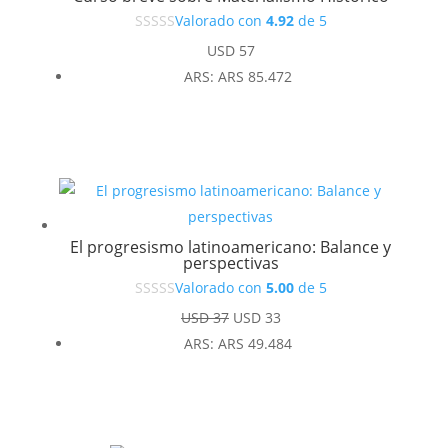
Valorado con
4.92
de 5
USD
57
ARS
:
ARS 85.472
El progresismo latinoamericano: Balance y
perspectivas
Valorado con
5.00
de 5
El
El
USD
37
USD
33
precio
precio
ARS
:
ARS 49.484
original
actual
era:
es:
USD 37.
USD 33.