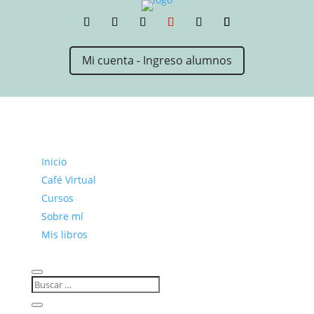
Mi cuenta - Ingreso alumnos
Inicio
Café Virtual
Cursos
Sobre mí
Mis libros