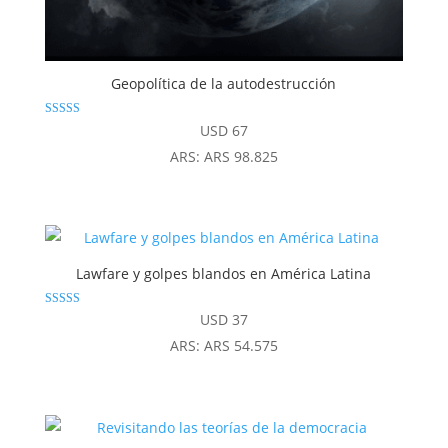
Geopolítica de la autodestrucción
Valorado
USD
67
con
4.86
ARS
:
ARS 98.825
de 5
Lawfare y golpes blandos en América Latina
Valorado con
USD
37
5.00
de 5
ARS
:
ARS 54.575