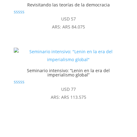
Revisitando las teorías de la democracia
Valorado
USD
57
con
4.83
ARS
:
ARS 84.075
de 5
Seminario intensivo: “Lenin en la era del
imperialismo global”
Valorado con
USD
77
4.94
de 5
ARS
:
ARS 113.575