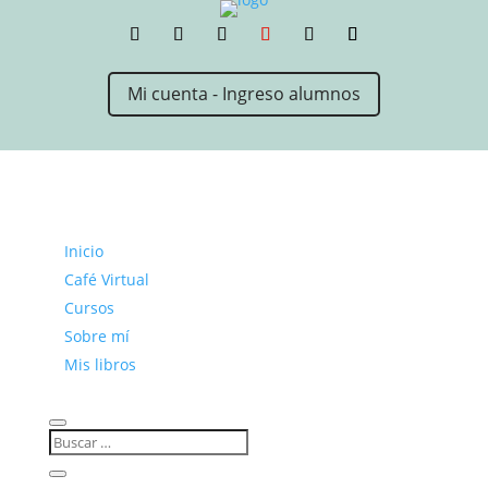
Mi cuenta - Ingreso alumnos
Inicio
Café Virtual
Cursos
Sobre mí
Mis libros