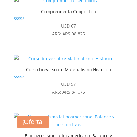
Comprender la Geopolítica
Valorado
USD
67
con
4.80
ARS
:
ARS 98.825
de 5
Curso breve sobre Materialismo Histórico
Valorado con
USD
57
4.92
de 5
ARS
:
ARS 84.075
¡Oferta!
El progresismo latinoamericano: Balance y