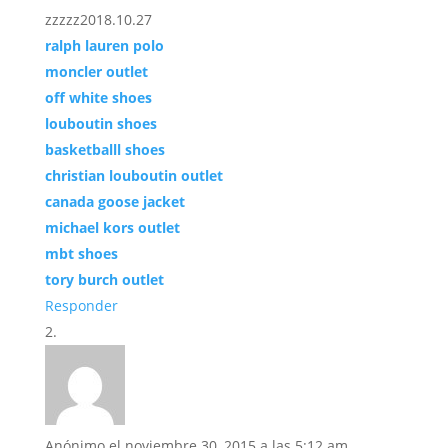
zzzzz2018.10.27
ralph lauren polo
moncler outlet
off white shoes
louboutin shoes
basketballl shoes
christian louboutin outlet
canada goose jacket
michael kors outlet
mbt shoes
tory burch outlet
Responder
Anónimo
el noviembre 30, 2015 a las 5:12 am