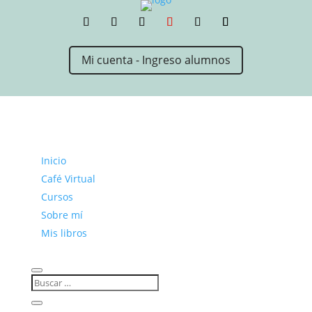
Mi cuenta - Ingreso alumnos
Inicio
Café Virtual
Cursos
Sobre mí
Mis libros