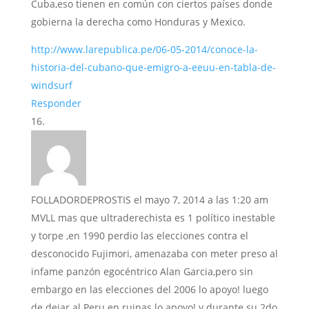
Cuba,eso tienen en común con ciertos países donde
gobierna la derecha como Honduras y Mexico.
http://www.larepublica.pe/06-05-2014/conoce-la-
historia-del-cubano-que-emigro-a-eeuu-en-tabla-de-
windsurf
Responder
FOLLADORDEPROSTIS
el mayo 7, 2014 a las 1:20 am
MVLL mas que ultraderechista es 1 político inestable
y torpe ,en 1990 perdio las elecciones contra el
desconocido Fujimori, amenazaba con meter preso al
infame panzón egocéntrico Alan Garcia,pero sin
embargo en las elecciones del 2006 lo apoyo! luego
de dejar al Peru en ruinas lo apoyo! y durante su 2do