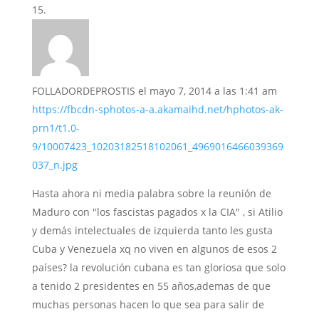
FOLLADORDEPROSTIS
el mayo 7, 2014 a las 1:41 am
https://fbcdn-sphotos-a-a.akamaihd.net/hphotos-ak-
prn1/t1.0-
9/10007423_10203182518102061_4969016466039369
037_n.jpg
Hasta ahora ni media palabra sobre la reunión de
Maduro con "los fascistas pagados x la CIA" , si Atilio
y demás intelectuales de izquierda tanto les gusta
Cuba y Venezuela xq no viven en algunos de esos 2
países? la revolución cubana es tan gloriosa que solo
a tenido 2 presidentes en 55 años,ademas de que
muchas personas hacen lo que sea para salir de