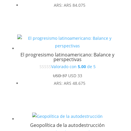
ARS
:
ARS 84.075
El progresismo latinoamericano: Balance y
perspectivas
Valorado con
5.00
de 5
El
El
USD
37
USD
33
precio
precio
ARS
:
ARS 48.675
original
actual
era:
es:
USD 37.
USD 33.
Geopolítica de la autodestrucción