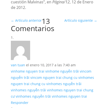
cuestión Malvinas”, en
Página/12
, 12 de Enero
de 2012.
13
←
Artículo anterior
Artículo siguiente
→
Comentarios
van tuan
el enero 10, 2017 a las 7:40 am
vinhome nguyen trai
vinhome nguyễn trãi
vincom
nguyễn trãi
vincom nguyen trai
chung cu vinhomes
nguyen trai
chung cu vinhomes nguyễn trãi
vinhomes nguyễn trãi
vinhomes nguyen trai
chung
cư vinhomes nguyễn trãi
vinhomes nguyen trai
Responder