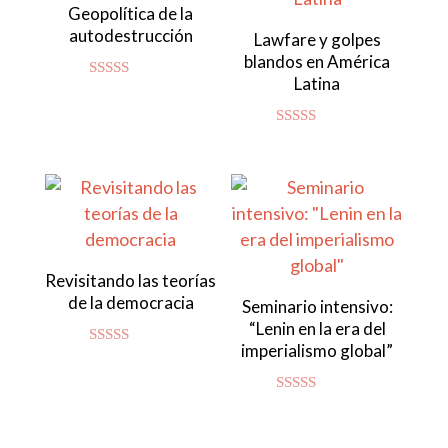
Geopolítica de la
autodestrucción
Lawfare y golpes
blandos en América
Latina
Valorado
con
4.86
de 5
Valorado con
5.00
de 5
Revisitando las teorías
de la democracia
Seminario intensivo:
“Lenin en la era del
imperialismo global”
Valorado
con
4.83
de 5
Valorado
con
4.94