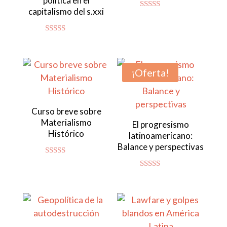
política en el
capitalismo del s.xxi
Valorado
con
4.80
de 5
Valorado con
5.00
de 5
¡Oferta!
Curso breve sobre
Materialismo
El progresismo
Histórico
latinoamericano:
Balance y perspectivas
Valorado
con
Valorado con
4.92
5.00
de 5
de 5