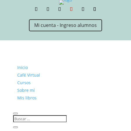
Mi cuenta - Ingreso alumnos
Inicio
Café Virtual
Cursos
Sobre mí
Mis libros