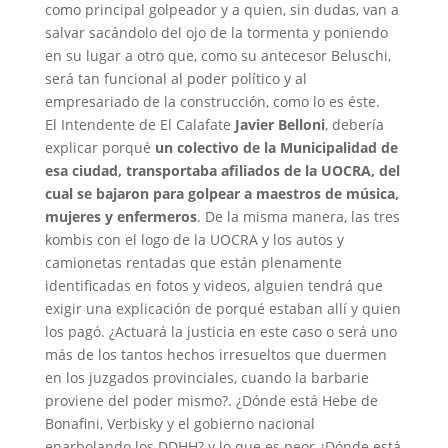
como principal golpeador y a quien, sin dudas, van a
salvar sacándolo del ojo de la tormenta y poniendo
en su lugar a otro que, como su antecesor Beluschi,
será tan funcional al poder político y al
empresariado de la construcción, como lo es éste.
El Intendente de El Calafate
Javier Belloni
, debería
explicar porqué
un colectivo de la Municipalidad de
esa ciudad, transportaba afiliados de la UOCRA, del
cual se bajaron para golpear a maestros de música,
mujeres y enfermeros
. De la misma manera, las tres
kombis con el logo de la UOCRA y los autos y
camionetas rentadas que están plenamente
identificadas en fotos y videos, alguien tendrá que
exigir una explicación de porqué estaban allí y quien
los pagó. ¿Actuará la justicia en este caso o será uno
más de los tantos hechos irresueltos que duermen
en los juzgados provinciales, cuando la barbarie
proviene del poder mismo?. ¿Dónde está Hebe de
Bonafini, Verbisky y el gobierno nacional
enarbolando los DDHH? y lo que es peor ¿Dónde está