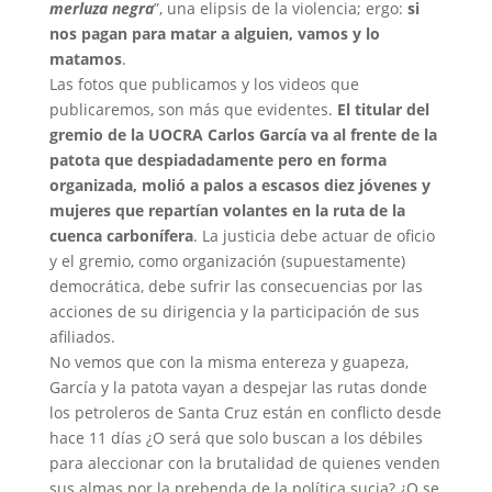
merluza negra
”, una elipsis de la violencia; ergo:
si
nos pagan para matar a alguien, vamos y lo
matamos
.
Las fotos que publicamos y los videos que
publicaremos, son más que evidentes.
El titular del
gremio de la UOCRA Carlos García va al frente de la
patota que despiadadamente pero en forma
organizada, molió a palos a escasos diez jóvenes y
mujeres que repartían volantes en la ruta de la
cuenca carbonífera
. La justicia debe actuar de oficio
y el gremio, como organización (supuestamente)
democrática, debe sufrir las consecuencias por las
acciones de su dirigencia y la participación de sus
afiliados.
No vemos que con la misma entereza y guapeza,
García y la patota vayan a despejar las rutas donde
los petroleros de Santa Cruz están en conflicto desde
hace 11 días ¿O será que solo buscan a los débiles
para aleccionar con la brutalidad de quienes venden
sus almas por la prebenda de la política sucia? ¿O se