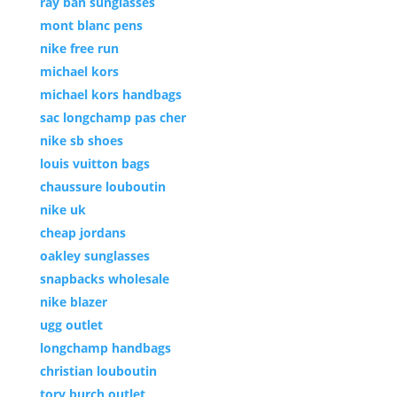
ray ban sunglasses
mont blanc pens
nike free run
michael kors
michael kors handbags
sac longchamp pas cher
nike sb shoes
louis vuitton bags
chaussure louboutin
nike uk
cheap jordans
oakley sunglasses
snapbacks wholesale
nike blazer
ugg outlet
longchamp handbags
christian louboutin
tory burch outlet