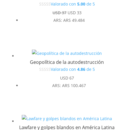
Valorado con
5.00
de 5
El
El
USD
37
USD
33
precio
precio
ARS
:
ARS 49.484
original
actual
era:
es:
USD 37.
USD 33.
Geopolítica de la autodestrucción
Valorado con
4.86
de 5
USD
67
ARS
:
ARS 100.467
Lawfare y golpes blandos en América Latina