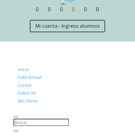
Mi cuenta - Ingreso alumnos
Inicio
Café Virtual
Cursos
Sobre mí
Mis libros