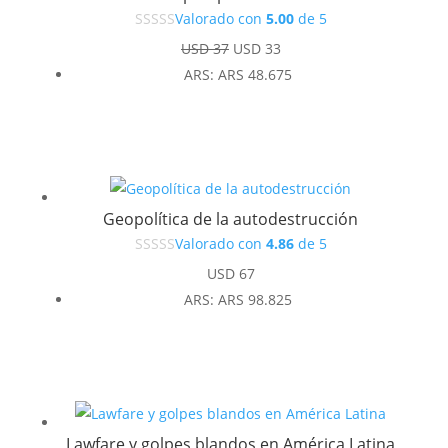
Valorado con
5.00
de 5
El
El
USD
37
USD
33
precio
precio
ARS
:
ARS 48.675
original
actual
era:
es:
USD 37.
USD 33.
Geopolítica de la autodestrucción
Valorado con
4.86
de 5
USD
67
ARS
:
ARS 98.825
Lawfare y golpes blandos en América Latina