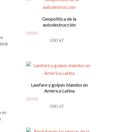
USD 37.
USD 33.
Geopolítica de la
autodestrucción
la
Valorado
USD
67
able
con
4.86
de 5
Lawfare y golpes blandos en
América Latina
Valorado con
USD
37
5.00
o es
de 5
n