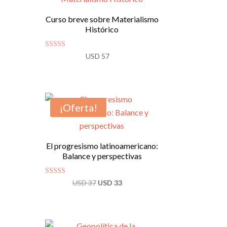
Curso breve sobre Materialismo
Histórico
Valorado
USD
57
con
4.92
de 5
¡Oferta!
El progresismo latinoamericano:
Balance y perspectivas
Valorado con
El
El
USD
37
USD
33
5.00
de 5
precio
precio
original
actual
era:
es: