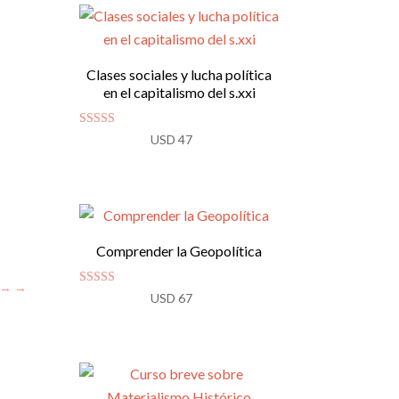
Clases sociales y lucha política
en el capitalismo del s.xxi
Valorado con
USD
47
5.00
de 5
Comprender la Geopolítica
→
Valorado
USD
67
con
4.80
de 5