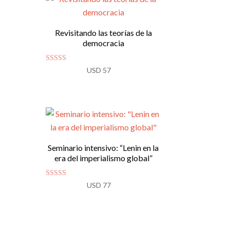
Revisitando las teorías de la
democracia
Valorado
USD
57
con
4.83
de 5
Seminario intensivo: “Lenin en la
era del imperialismo global”
Valorado
USD
77
con
4.94
de 5