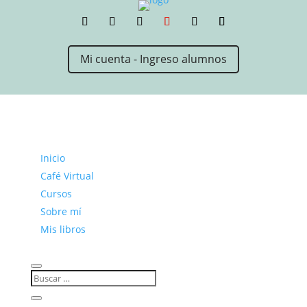
Mi cuenta - Ingreso alumnos
Inicio
Café Virtual
Cursos
Sobre mí
Mis libros