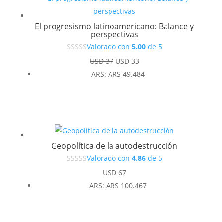
El progresismo latinoamericano: Balance y
perspectivas
Valorado con
5.00
de 5
El
El
USD
37
USD
33
precio
precio
ARS
:
ARS 49.484
original
actual
era:
es:
USD 37.
USD 33.
Geopolítica de la autodestrucción
Valorado con
4.86
de 5
USD
67
ARS
:
ARS 100.467