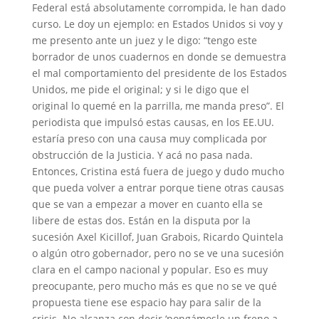
Federal está absolutamente corrompida, le han dado
curso. Le doy un ejemplo: en Estados Unidos si voy y
me presento ante un juez y le digo: “tengo este
borrador de unos cuadernos en donde se demuestra
el mal comportamiento del presidente de los Estados
Unidos, me pide el original; y si le digo que el
original lo quemé en la parrilla, me manda preso”. El
periodista que impulsó estas causas, en los EE.UU.
estaría preso con una causa muy complicada por
obstrucción de la Justicia. Y acá no pasa nada.
Entonces, Cristina está fuera de juego y dudo mucho
que pueda volver a entrar porque tiene otras causas
que se van a empezar a mover en cuanto ella se
libere de estas dos. Están en la disputa por la
sucesión Axel Kicillof, Juan Grabois, Ricardo Quintela
o algún otro gobernador, pero no se ve una sucesión
clara en el campo nacional y popular. Eso es muy
preocupante, pero mucho más es que no se ve qué
propuesta tiene ese espacio hay para salir de la
crisis. No alcanza con decir ‘pongámosle un freno a