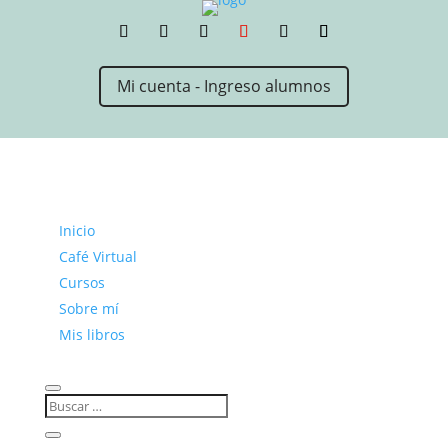
Mi cuenta - Ingreso alumnos
Inicio
Café Virtual
Cursos
Sobre mí
Mis libros