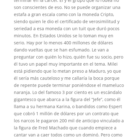
terminar en la cárcel. Él y el grupo que lo rodea no
son conscientes de eso. No se puede organizar una
estafa a gran escala como con la moneda Cripto,
siendo quien le dio el certificado de verosimilitud y
seriedad a esa moneda con un tuit que duró pocos
minutos. En Estados Unidos se lo toman muy en
serio. Hay por lo menos 400 millones de dólares
dando vueltas que se han esfumado. Le van a
preguntar con quién lo hizo, quién fue su socio, pero
él tuvo un papel muy importante en el tema. Milei
está pidiendo que lo metan preso a Maduro, yo que
él sería más cauteloso y me callaría la boca porque
de repente puede terminar poniéndose el mameluco
naranja. Lo del famoso 3 por ciento es un escándalo
gigantesco que abarca a la figura del “Jefe”, como él
llama a su hermana Karina, o bandidos como Espert
que cobró 1 millón de dólares por un contrato que
los narcos le pagaron 200 mil de anticipo vinculado a
la figura de Fred Machado que cuando empiece a
cantar van a caer todos como un dominó. Pero como