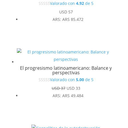
Valorado con
4.92
de 5
USD
57
ARS
:
ARS 85.472
El progresismo latinoamericano: Balance y
perspectivas
Valorado con
5.00
de 5
El
El
USD
37
USD
33
precio
precio
ARS
:
ARS 49.484
original
actual
era:
es:
USD 37.
USD 33.