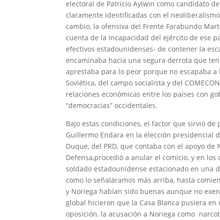
electoral de Patricio Aylwin como candidato de
claramente identificadas con el neoliberalismo
cambio, la ofensiva del Frente Farabundo Mart
cuenta de la incapacidad del ejército de ese 
efectivos estadounidenses- de contener la esc
encaminaba hacia una segura derrota que tend
aprestaba para lo peor porque no escapaba a l
Soviética, del campo socialista y del COMECON
relaciones económicas entre los países con gob
“democracias” occidentales.
Bajo estas condiciones, el factor que sirvió de
Guillermo Endara en la elección presidencial d
Duque, del PRD, que contaba con el apoyo de 
Defensa,procedió a anular el comicio, y en lo
soldado estadounidense estacionado en una de
como lo señaláramos más arriba, hasta comienz
y Noriega habían sido buenas aunque no exenta
global hicieron que la Casa Blanca pusiera en
oposición, la acusación a Noriega como narcot