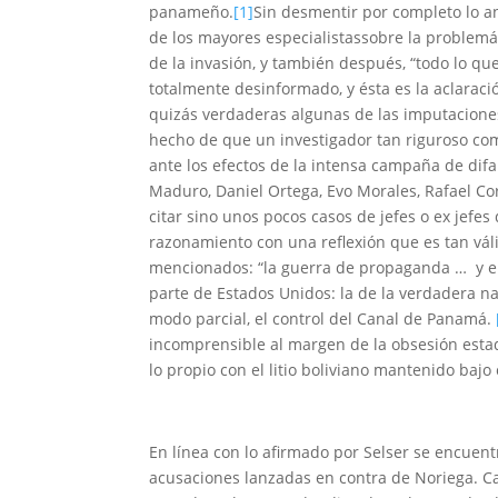
panameño.
[1]
Sin desmentir por completo lo an
de los mayores especialistassobre la problemá
de la invasión, y también después, “todo lo qu
totalmente desinformado, y ésta es la aclaraci
quizás verdaderas algunas de las imputaciones
hecho de que un investigador tan riguroso co
ante los efectos de la intensa campaña de di
Maduro, Daniel Ortega, Evo Morales, Rafael Corr
citar sino unos pocos casos de jefes o ex jefe
razonamiento con una reflexión que es tan vál
mencionados: “la guerra de propaganda … y el
parte de Estados Unidos: la de la verdadera na
modo parcial, el control del Canal de Panamá.
incomprensible al margen de la obsesión esta
lo propio con el litio boliviano mantenido bajo 
En línea con lo afirmado por Selser se encuent
acusaciones lanzadas en contra de Noriega. Ca