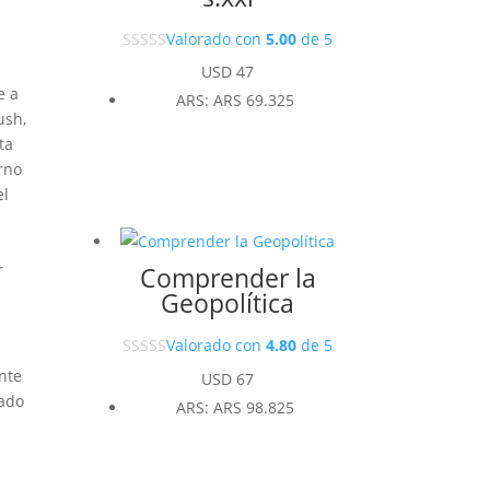
Valorado con
5.00
de 5
USD
47
e a
ARS
:
ARS 69.325
ush,
ta
erno
el
-
r
Comprender la
Geopolítica
Valorado con
4.80
de 5
nte
USD
67
sado
ARS
:
ARS 98.825