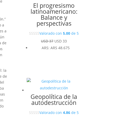
te
El progresismo
latinoamericano:
Balance y
ón.”
perspectivas
o a
es a
Valorado con
5.00
de 5
aún
El
El
USD
37
USD
33
a de
precio
precio
ARS
:
ARS 48.675
os
original
actual
ón
era:
es:
USD 37.
USD 33.
: la
e de
del
aba
nas
Geopolítica de la
en
autodestrucción
ndo
Valorado con
4.86
de 5