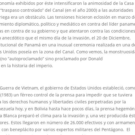
tonomía exhibidos por éste intensificaron la animosidad de la Casa
traspaso controlado” del Canal (en el año 2000) a las autoridades
riega era un obstáculo. Las tensiones hicieron eclosión en marzo d
miento diplomático, político y mediático en contra del líder pana
as en contra de su gobierno y que atentaron contra las condicione
 anecdótico que el mismo día de la invasión, el 20 de Diciembre,
itucional de Panamá en una inusual ceremonia realizada en una d
s Unidos poseía en la zona del Canal. Como vemos, la monstruosi
ó (no “autoproclamado” sino proclamado por Donald
n la historia del imperio.
Guerra de Vietnam, el gobierno de Estados Unidos estableció, com
(1983) un férreo control de la prensa para impedir que se tuviera
a los derechos humanos y libertades civiles perpetradas por la
nezuela hoy, y en Bolivia hasta hace pocos días, la prensa hegemón
a Blanca preparó el clima para la invasión y, una vez producida ést
sores. Estos llegaron en número de 26.000 efectivos y con armamen
con beneplácito por varios expertos militares del Pentágono. El