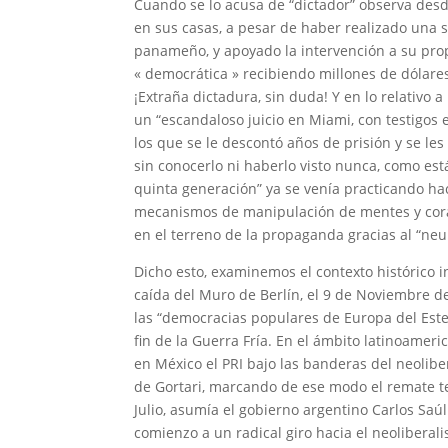
Cuando se lo acusa de “dictador” observa desd
en sus casas, a pesar de haber realizado una s
panameño, y apoyado la intervención a su pro
« democrática » recibiendo millones de dólare
¡Extraña dictadura, sin duda! Y en lo relativo
un “escandaloso juicio en Miami, con testigos
los que se le descontó años de prisión y se l
sin conocerlo ni haberlo visto nunca, como e
quinta generación” ya se venía practicando ha
mecanismos de manipulación de mentes y corazo
en el terreno de la propaganda gracias al “neu
Dicho esto, examinemos el contexto histórico 
caída del Muro de Berlín, el 9 de Noviembre d
las “democracias populares de Europa del Este”
fin de la Guerra Fría. En el ámbito latinoamer
en México el PRI bajo las banderas del neolibe
de Gortari, marcando de ese modo el remate t
Julio, asumía el gobierno argentino Carlos Sa
comienzo a un radical giro hacia el neoliberali