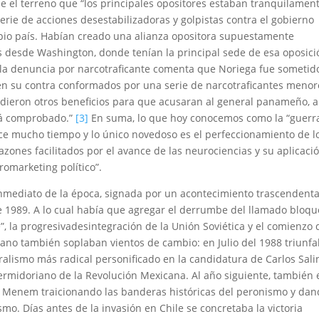
e el terreno que “los principales opositores estaban tranquilamen
erie de acciones desestabilizadoras y golpistas contra el gobierno
pio país. Habían creado una alianza opositora supuestamente
s desde Washington, donde tenían la principal sede de esa oposici
 a la denuncia por narcotraficante comenta que Noriega fue sometid
 en su contra conformados por una serie de narcotraficantes menor
es dieron otros beneficios para que acusaran al general panameño, 
stá comprobado.”
[3]
En suma, lo que hoy conocemos como la “guerr
ce mucho tiempo y lo único novedoso es el perfeccionamiento de l
nes facilitados por el avance de las neurociencias y su aplicaci
romarketing político”.
inmediato de la época, signada por un acontecimiento trascendental
e 1989. A lo cual había que agregar el derrumbe del llamado bloqu
, la progresivadesintegración de la Unión Soviética y el comienzo 
icano también soplaban vientos de cambio: en Julio del 1988 triunf
ralismo más radical personificado en la candidatura de Carlos Sali
ermidoriano de la Revolución Mexicana. Al año siguiente, también 
úl Menem traicionando las banderas históricas del peronismo y da
smo. Días antes de la invasión en Chile se concretaba la victoria