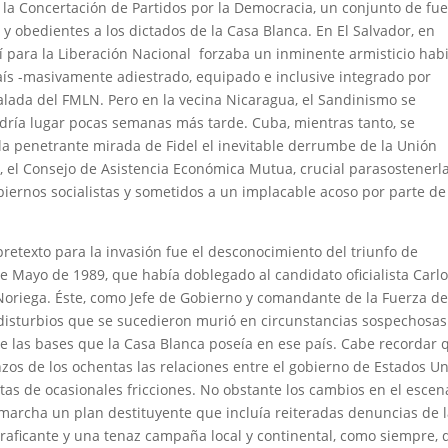
 la Concertación de Partidos por la Democracia, un conjunto de fu
 y obedientes a los dictados de la Casa Blanca. En El Salvador, en
í para la Liberación Nacional forzaba un inminente armisticio hab
país -masivamente adiestrado, equipado e inclusive integrado por
alada del FMLN. Pero en la vecina Nicaragua, el Sandinismo se
ría lugar pocas semanas más tarde. Cuba, mientras tanto, se
a penetrante mirada de Fidel el inevitable derrumbe de la Unión
, el Consejo de Asistencia Económica Mutua, crucial parasostenerl
iernos socialistas y sometidos a un implacable acoso por parte de
 pretexto para la invasión fue el desconocimiento del triunfo de
e Mayo de 1989, que había doblegado al candidato oficialista Carl
Noriega. Éste, como Jefe de Gobierno y comandante de la Fuerza d
s disturbios que se sucedieron murió en circunstancias sospechosa
 las bases que la Casa Blanca poseía en ese país. Cabe recordar 
os de los ochentas las relaciones entre el gobierno de Estados U
s de ocasionales fricciones. No obstante los cambios en el escen
 marcha un plan destituyente que incluía reiteradas denuncias de 
raficante y una tenaz campaña local y continental, como siempre, 