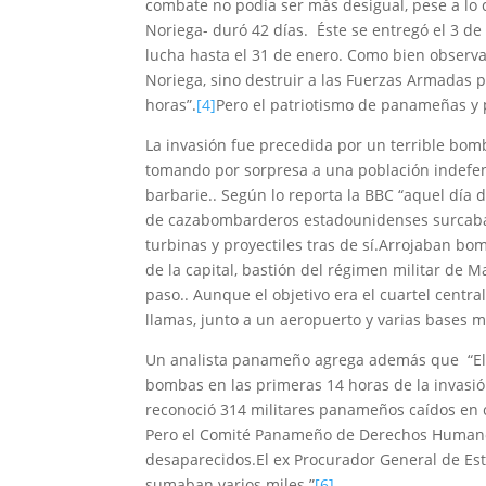
combate no podía ser más desigual, pese a lo 
Noriega- duró 42 días. Éste se entregó el 3 de
lucha hasta el 31 de enero. Como bien observa 
Noriega, sino destruir a las Fuerzas Armada
horas”.
[4]
Pero el patriotismo de panameñas y
La invasión fue precedida por un terrible bo
tomando por sorpresa a una población indefens
barbarie.. Según lo reporta la BBC “aquel día 
de cazabombarderos estadounidenses surcaba 
turbinas y proyectiles tras de sí.Arrojaban bo
de la capital, bastión del régimen militar de
paso.. Aunque el objetivo era el cuartel centra
llamas, junto a un aeropuerto y varias bases 
Un analista panameño agrega además que “El 
bombas en las primeras 14 horas de la invasió
reconoció 314 militares panameños caídos en c
Pero el Comité Panameño de Derechos Humanos 
desaparecidos.El ex Procurador General de Es
sumaban varios miles.”
[6]