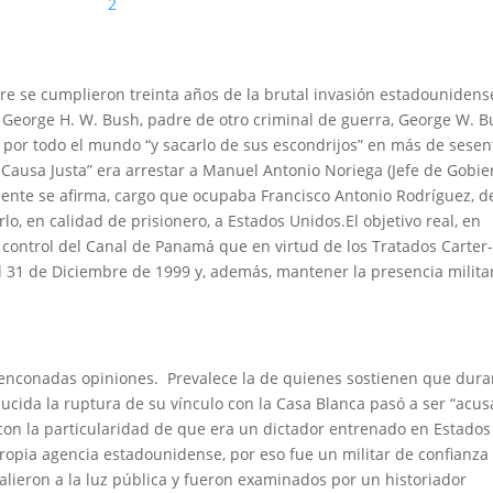
2
bre se cumplieron treinta años de la brutal invasión estadounidens
eorge H. W. Bush, padre de otro criminal de guerra, George W. B
 por todo el mundo “y sacarlo de sus escondrijos” en más de sesen
 Causa Justa” era arrestar a Manuel Antonio Noriega (Jefe de Gobi
te se afirma, cargo que ocupaba Francisco Antonio Rodríguez, d
lo, en calidad de prisionero, a Estados Unidos.El objetivo real, en
 control del Canal de Panamá que en virtud de los Tratados Carter
el 31 de Diciembre de 1999 y, además, mantener la presencia milita
enconadas opiniones. Prevalece la de quienes sostienen que dura
ducida la ruptura de su vínculo con la Casa Blanca pasó a ser “acu
o con la particularidad de que era un dictador entrenado en Estados
propia agencia estadounidense, por eso fue un militar de confianza
lieron a la luz pública y fueron examinados por un historiador