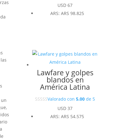
erzas
USD
67
ARS
:
ARS 98.825
ida
as
 las
Lawfare y golpes
blandos en
América Latina
os
e
Valorado con
5.00
de 5
s un
que,
USD
37
nidos
ARS
:
ARS 54.575
ario
la
de