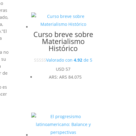
no
eras
zado,
a,
.”El
Curso breve sobre
a
Materialismo
Histórico
ra no
a su
Valorado con
4.92
de 5
a
USD
57
r de
ARS
:
ARS 84.075
o es
acer