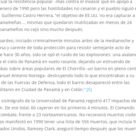
cual la resistencia popular –más contra el invasor que en apoyo a
 enero de 1990 pero las hostilidades no cesaron y el pueblo siguió 
Guillermo Castro Herrera, “el objetivo de EE.UU. no era capturar a
s panameñas … mismas que quedaron inutilizadas en menos de 24
 panameños no cejó sino mucho después.
mbardeo, iniciado criminalmente minutos antes de la medianoche y
a y carente de toda protección para resistir semejante acto de
de hace 30 años, solo se oyó el ruido de las explosiones: una avala
el cielo de Panamá en vuelo rasante, dejando un estruendo de
mbas sobre áreas populares de El Chorrillo -un barrio en pleno cen
 Manuel Antonio Noriega- destruyendo todo lo que encontraban a su
l de las Fuerzas de Defensa, todo el barrio desapareció entre las
militares en Ciudad de Panamá y en Colón.”
[5]
sismógrafo de la Universidad de Panamá registró 417 impactos d
n. De ese total, 66 cayeron en los primeros 4 minutos. El Comando
ombate, frente a 23 norteamericanos. No reconoció muertos civile
manifestó en 1990 tener una lista de 556 muertos, que incluía 
tados Unidos, Ramsey Clark, aseguró tiempo después que los muer