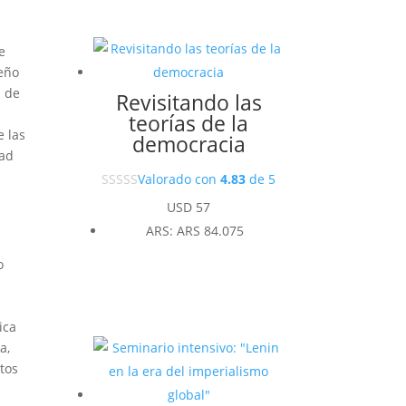
e
meño
s de
Revisitando las
teorías de la
e las
democracia
dad
Valorado con
4.83
de 5
USD
57
ARS
:
ARS 84.075
o
ica
a,
tos