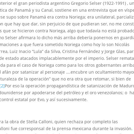
terior el gran periodista argentino Gregorio Selser (1922-1991) , u
tica de Panamá y su Canal, sostiene en una entrevista que en vísp
ese supo sobre Panamá era contra Noriega; era unilateral, parciali
ón que hay que dar, sin perjuicio de que pudieran ser, no me const
 que se hicieron contra Noriega, algo que todavía no está probado
mo Selser afirmara lo dicho más arriba debería ponernos en guardi
famaciones a que fuera sometido Noriega como hoy lo son Nicolás
ea, Luiz Inacio “Lula” da Silva, Cristina Fernández y Jorge Glas, pa
s de estado atacados implacablemente por el imperio. Selser remat
ida para el caso de Noriega como para los otros gobernantes arrib
 afán por satanizar al personaje ….encubre un ocultamiento mayo
turaleza de la operación” que no era otra que retomar, si bien de
[2]
Por eso la operación propagandística de satanización de Madur
dounidense por apoderarse del petróleo y el oro venezolanos; o h
control estatal por Evo, y así sucesivamente.
ra la obra de Stella Calloni, quien rechaza por completo las
lloni fue corresponsal de la prensa mexicana durante la invasión.