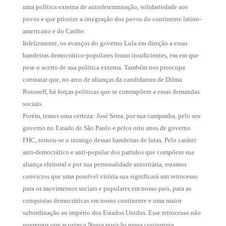
uma política externa de autodeterminação, solidariedade aos
povos e que priorize a integração dos povos do continente latino-
americano e do Caribe.
Infelizmente, os avanços do governo Lula em direção a essas
bandeiras democrático-populares foram insuficientes, em em que
pese o acerto de sua política externa. Também nos preocupa
constatar que, no arco de alianças da candidatura de Dilma
Rousseff, há forças políticas que se contrapõem a essas demandas
sociais.
Porém, temos uma certeza: José Serra, por sua campanha, pelo seu
governo no Estado de São Paulo e pelos oito anos de governo
FHC, tornou-se o inimigo dessas bandeiras de lutas. Pelo caráter
anti-democrático e anti-popular dos partidos que compõem sua
aliança eleitoral e por sua personalidade autoritária, estamos
convictos que uma possível vitória sua significará um retrocesso
para os movimentos sociais e populares em nosso país, para as
conquistas democráticas em nosso continente e uma maior
subordinação ao império dos Estados Unidos. Esse retrocesso não
queremos que aconteça.Nossa posição nessa conjuntura