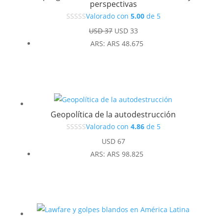
perspectivas
Valorado con
5.00
de 5
El
El
USD
37
USD
33
precio
precio
ARS
:
ARS 48.675
original
actual
era:
es:
USD 37.
USD 33.
Geopolítica de la autodestrucción
Valorado con
4.86
de 5
USD
67
ARS
:
ARS 98.825