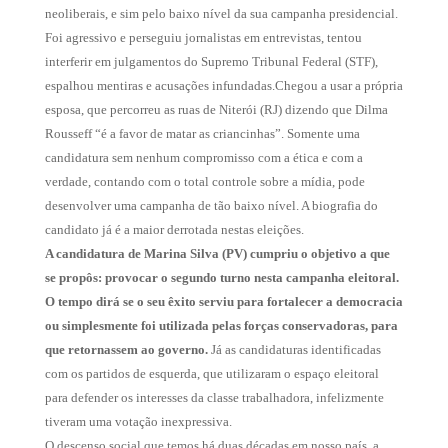
neoliberais, e sim pelo baixo nível da sua campanha presidencial.
Foi agressivo e perseguiu jornalistas em entrevistas, tentou
interferir em julgamentos do Supremo Tribunal Federal (STF),
espalhou mentiras e acusações infundadas.Chegou a usar a própria
esposa, que percorreu as ruas de Niterói (RJ) dizendo que Dilma
Rousseff “é a favor de matar as criancinhas”. Somente uma
candidatura sem nenhum compromisso com a ética e com a
verdade, contando com o total controle sobre a mídia, pode
desenvolver uma campanha de tão baixo nível. A biografia do
candidato já é a maior derrotada nestas eleições.
A candidatura de Marina Silva (PV) cumpriu o objetivo a que
se propôs: provocar o segundo turno nesta campanha eleitoral.
O tempo dirá se o seu êxito serviu para fortalecer a democracia
ou simplesmente foi utilizada pelas forças conservadoras, para
que retornassem ao governo.
Já as candidaturas identificadas
com os partidos de esquerda, que utilizaram o espaço eleitoral
para defender os interesses da classe trabalhadora, infelizmente
tiveram uma votação inexpressiva.
O descenso social que temos há duas décadas em nosso país, a