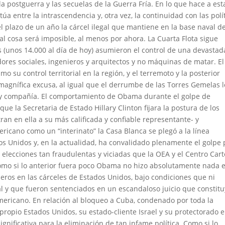
la postguerra y las secuelas de la Guerra Fría.
En lo que hace a est
entre la intrascendencia y, otra vez, la continuidad con las polí
l plazo de un año la cárcel ilegal que mantiene en la base naval d
cosa será imposible, al menos por ahora. La Cuarta Flota sigue
 (unos 14.000 al día de hoy) asumieron el control de una devastad
ores sociales, ingenieros y arquitectos y no máquinas de matar. El
smo su control territorial en la región, y el terremoto y la posterior
magnífica excusa, al igual que el derrumbe de las Torres Gemelas l
sh y compañía. El comportamiento de Obama durante el golpe de
que la Secretaria de Estado Hillary Clinton fijara la postura de los
an en ella a su más calificada y confiable representante- y
ericano como un “interinato” la Casa Blanca se plegó a la línea
 Unidos y, en la actualidad, ha convalidado plenamente el golpe 
s elecciones tan fraudulentas y viciadas que la OEA y el Centro Cart
Como si lo anterior fuera poco Obama no hizo absolutamente nada 
oneros en las cárceles de Estados Unidos, bajo condiciones que ni
rial y que fueron sentenciados en un escandaloso juicio que constit
mericano. En relación al bloqueo a Cuba, condenado por toda la
ropio Estados Unidos, su estado-cliente Israel y su protectorado e
ificativa para la eliminación de tan infame política. Como si lo