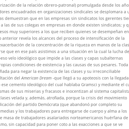
recarización de la relación obrero-patronal) promulgada desde los año
adores encuadrados en organizaciones sindicales se desplomara a 
cas demuestran que en las empresas sin sindicatos los gerentes ti
a las de sus colegas en empresas en donde existen sindicatos; y 
gresos muy superiores a los que reciben quienes se desempeñan e
o anterior revela los alcances del proceso de intensificación de la
 exacerbación de la concentración de la riqueza en manos de la cla
se que en ese país asistimos a una situación en la cual la lucha d
so velo ideológico que impide a las clases y capas subalternas
pias condiciones de existencia y las causas de sus pesares. Toda 
ada para negar la existencia de las clases y su irreconciliable
ltación del
American Dream
-que llegó a su apoteosis con la llegad
o ese cemento ideológico del cual hablaba Gramsci y mediante el c
ismas de sus miserias y fracasos e inocentizan al sistema capitalist
ases velada y, además, atrofiada, porque la crisis del movimiento
udicación del partido Demócrata (que abandonó por completo su
 medias y los trabajadores para entregarse de cuerpo y alma a los
rme masa de trabajadores asalariados norteamericanos huérfana de
ismo, sin capacidad para poner coto a las exacciones a que se ve