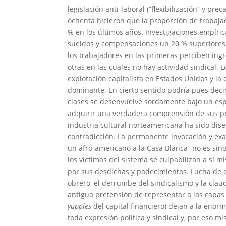
legislación anti-laboral (“flexibilización” y p
ochenta hicieron que la proporción de trabaj
% en los últimos años. Investigaciones empíri
sueldos y compensaciones un 20 % superiores 
los trabajadores en las primeras perciben in
otras en las cuales no hay actividad sindical.
L
explotación capitalista en Estados Unidos y la
dominante. En cierto sentido podría pues decir
clases se desenvuelve sordamente bajo un espe
adquirir una verdadera comprensión de sus pro
industria cultural norteamericana ha sido diseñ
contradicción. La permanente invocación y exa
un afro-americano a la Casa Blanca- no es sin
los víctimas del sistema se culpabilizan a sí m
por sus desdichas y padecimientos. Lucha de cl
obrero, el derrumbe del sindicalismo y la cla
antigua pretensión de representar a las capas
yuppies
del capital financiero) dejan a la eno
toda expresión política y sindical y, por eso m