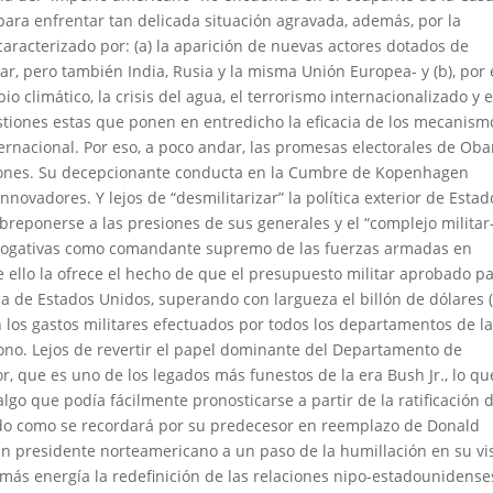
para enfrentar tan delicada situación agravada, además, por la
aracterizado por: (a) la aparición de nuevas actores dotados de
ar, pero también India, Rusia y la misma Unión Europea- y (b), por
o climático, la crisis del agua, el terrorismo internacionalizado y e
estiones estas que ponen en entredicho la eficacia de los mecanism
ternacional.
Por eso, a poco andar, las promesas electorales de Ob
iones. Su decepcionante conducta en la Cumbre de Kopenhagen
novadores. Y lejos de “desmilitarizar” la política exterior de Estad
breponerse a las presiones de sus generales y el “complejo militar
errogativas como comandante supremo de las fuerzas armadas en
 ello la ofrece el hecho de que el presupuesto militar aprobado p
ia de Estados Unidos, superando con largueza el billón de dólares 
n los gastos militares efectuados por todos los departamentos de l
gono. Lejos de revertir el papel dominante del Departamento de
or, que es uno de los legados más funestos de la era Bush Jr., lo qu
go que podía fácilmente pronosticarse a partir de la ratificación 
ado como se recordará por su predecesor en reemplazo de Donald
un presidente norteamericano a un paso de la humillación en su vis
más energía la redefinición de las relaciones nipo-estadounidense