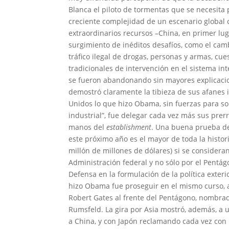
Blanca el piloto de tormentas que se necesita 
creciente complejidad de un escenario global c
extraordinarios recursos –China, en primer lug
surgimiento de inéditos desafíos, como el cambi
tráfico ilegal de drogas, personas y armas, cu
tradicionales de intervención en el sistema in
se fueron abandonando sin mayores explicac
demostró claramente la tibieza de sus afanes in
Unidos lo que hizo Obama, sin fuerzas para so
industrial”, fue delegar cada vez más sus pr
manos del
establishment
. Una buena prueba de
este próximo año es el mayor de toda la histor
millón de millones de dólares) si se considera
Administración federal y no sólo por el Pentá
Defensa en la formulación de la política exteri
hizo Obama fue proseguir en el mismo curso, al
Robert Gates al frente del Pentágono, nombr
Rumsfeld. La gira por Asia mostró, además, a 
a China, y con Japón reclamando cada vez con 