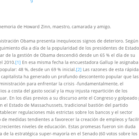
9
memoria de Howard Zinn,
maestro, camarada y amigo.
inistración Obama presenta inequívocos signos de deterioro. Según
uimiento día a día de la popularidad de los presidentes de Estad
ar de la gestión de Obama descendió desde un 65 % el día de su
el 2010.
[1]
En esa misma fecha la encuestadora Gallup le asignaba
opular: 48 %, desde un 69 % inicial.
[2]
Las razones de esta rápida
al capitalista ha generado un profundo descontento popular que las
nistración para enfrentar la crisis
-fundamentalmente, el
os a costa del gasto social y la muy injusta repartición de los
ar. En los días previos a su discurso ante el Congreso y golpeado
n el Estado de Massachussets, tradicional bastión del partido
blecer regulaciones más estrictas sobre los bancos y el sector
 de medidas tendientes a favorecer la creación de empleos y facili
 crecientes niveles de educación.
Estas promesas fueron sin duda
da de la estratégica super-mayoría en el Senado (60 votos sobre los