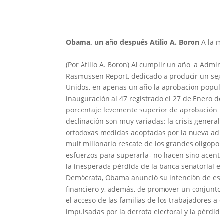
Obama, un año después
Atilio A. Boron
A la 
(Por Atilio A. Boron) Al cumplir un año la Adm
Rasmussen Report, dedicado a producir un seg
Unidos, en apenas un año la aprobación popul
inauguración al 47
registrado el 27 de Enero d
porcentaje levemente superior de aprobación p
declinación son muy variadas: la crisis gener
ortodoxas medidas adoptadas por la nueva admi
multimillonario rescate de los grandes oligopoli
esfuerzos para superarla- no hacen sino acentu
la inesperada pérdida de la banca senatorial e
Demócrata, Obama anunció su intención de esta
financiero y, además, de promover un conjunto
el acceso de las familias de los trabajadores a
impulsadas por la derrota electoral y la pérdi