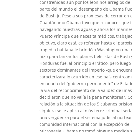
constreñidas aún por los leoninos arreglos de 
parte del mundo el desempeño de Obama fluctúa 
de Bush Jr.
Pese a sus promesas de cerrar en e
Guantánamo Obama tuvo que reconocer que tal 
navegando nuestras aguas y ahora los marines
Puerto Príncipe que necesita médicos, trabajad
objetivo, claro está, es reforzar hasta el paroxi
tragedia haitiana le brindó a Washington una 
hizo para lanzar los planes belicistas de Bu
Honduras fue, al principio errático, pero luego 
sectores dominantes del imperio -que encuentr
caracterizara lo ocurrido en ese país centroam
emanada del “gobierno permanente” de Estados
la vía del reconocimiento de la validez de una
decidieron que no valía la pena monitorear. 
relación a la situación de los 5 cubanos prisi
siquiera se le aplica al más feroz criminal se
una vergüenza para el sistema judicial nortea
comunidad internacional con la excepción del p
Micronesia, Obama no tomó ninguna medida sign