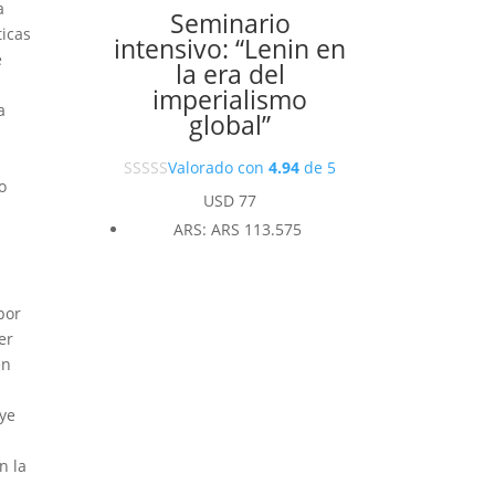
a
Seminario
ticas
intensivo: “Lenin en
e
la era del
imperialismo
a
global”
Valorado con
4.94
de 5
o
USD
77
ARS
:
ARS 113.575
por
er
en
uye
n la