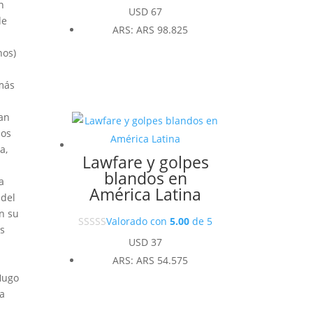
n
USD
67
de
ARS
:
ARS 98.825
nos)
 más
can
ios
a,
Lawfare y golpes
blandos en
a
América Latina
 del
en su
Valorado con
5.00
de 5
os
USD
37
ARS
:
ARS 54.575
Hugo
la
a