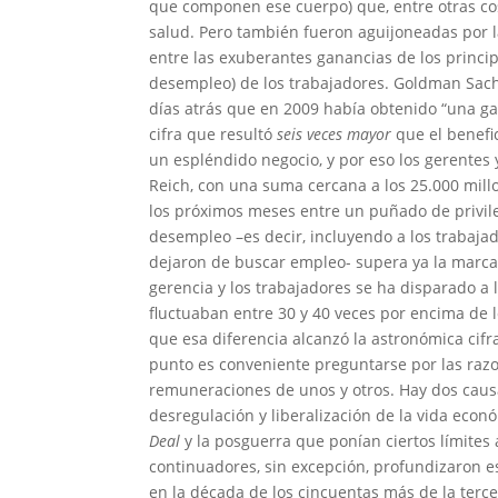
que componen ese cuerpo) que, entre otras co
salud. Pero también fueron aguijoneadas por
entre las exuberantes ganancias de los princip
desempleo) de los trabajadores. Goldman Sach
días atrás que en 2009 había obtenido “una ga
cifra que resultó
seis veces mayor
que el benefi
un espléndido negocio, y por eso los gerentes 
Reich, con una suma cercana a los 25.000 mill
los próximos meses entre un puñado de privil
desempleo –es decir, incluyendo a los trabaja
dejaron de buscar empleo- supera ya la marca 
gerencia y los trabajadores se ha disparado a
fluctuaban entre 30 y 40 veces por encima de l
que esa diferencia alcanzó la astronómica cif
punto es conveniente preguntarse por las raz
remuneraciones de unos y otros. Hay dos causas
desregulación y liberalización de la vida econ
Deal
y la posguerra que ponían ciertos límites
continuadores, sin excepción, profundizaron esa 
en la década de los cincuentas más de la terce