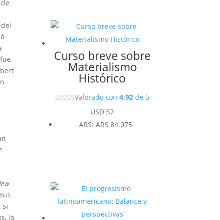
 de
e
 del
ió
a
Curso breve sobre
 fue
Materialismo
obert
Histórico
en
Valorado con
4.92
de 5
USD
57
ARS
:
ARS 84.075
an
e
New
 sus
 si
s, la