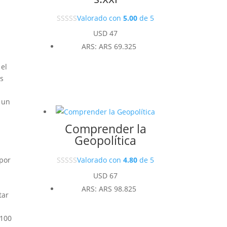
Valorado con
5.00
de 5
USD
47
ARS
:
ARS 69.325
 el
os
 un
Comprender la
Geopolítica
Valorado con
4.80
de 5
 por
USD
67
ARS
:
ARS 98.825
tar
 100