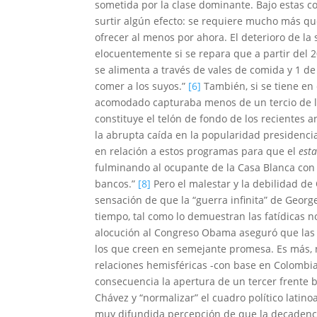
sometida por la clase dominante. Bajo estas c
surtir algún efecto: se requiere mucho más qu
ofrecer al menos por ahora.
El deterioro de la
elocuentemente si se repara que a partir del 
se alimenta a través de vales de comida y 1 d
comer a los suyos.”
[6]
También, si se tiene en 
acomodado capturaba menos de un tercio de la 
constituye el telón de fondo de los recientes
la abrupta caída en la popularidad presidenci
en relación a estos programas para que el
est
fulminando al ocupante de la Casa Blanca con e
bancos.”
[8]
Pero el malestar y la debilidad d
sensación de que la “guerra infinita” de Geor
tiempo, tal como lo demuestran las fatídicas not
alocución al Congreso Obama aseguró que las 
los que creen en semejante promesa. Es más, n
relaciones hemisféricas -con base en Colombia
consecuencia la apertura de un tercer frente 
Chávez y “normalizar” el cuadro político latino
muy difundida percepción de que la decadenci