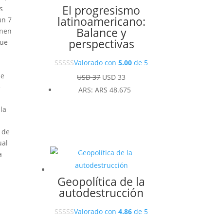
El progresismo
s
latinoamericano:
un 7
Balance y
enen
perspectivas
que
n
Valorado con
5.00
de 5
se
El
El
USD
37
USD
33
e
precio
precio
ARS
:
ARS 48.675
original
actual
la
era:
es:
USD 37.
USD 33.
a de
ual
a
Geopolítica de la
autodestrucción
Valorado con
4.86
de 5