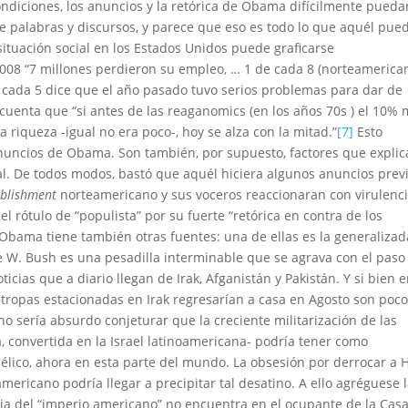
ondiciones, los anuncios y la retórica de Obama difícilmente pueda
e palabras y discursos, y parece que eso es todo lo que aquél pue
 situación social en los Estados Unidos puede graficarse
2008 “7 millones perdieron su empleo, … 1 de cada 8 (norteamerica
e cada 5 dice que el año pasado tuvo serios problemas para dar de
cuenta que “si antes de las reaganomics (en los años 70s ) el 10%
riqueza -igual no era poco-, hoy se alza con la mitad.”
[7]
Esto
 anuncios de Obama. Son también, por supuesto,
factores que expli
al. De todos modos, bastó que aquél hiciera algunos
anuncios prev
ablishment
norteamericano y sus voceros reaccionaran con virulenci
l rótulo de “populista” por su fuerte “retórica en contra de los
e Obama tiene también otras fuentes: una de ellas es la generalizad
ge W. Bush es una pesadilla interminable que se agrava con el paso
icias que a diario llegan de Irak, Afganistán y Pakistán. Y si bien 
tropas estacionadas en Irak regresarían a casa en Agosto son poc
o sería absurdo conjeturar que la creciente militarización de las
, convertida en la Israel latinoamericana- podría tener como
bélico, ahora en esta parte del mundo. La obsesión por derrocar a 
americano podría llegar a precipitar tal desatino.
A ello agréguese 
a del “imperio americano” no encuentra en el ocupante de la Cas