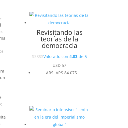
el
l
Revisitando las
os
teorías de la
ama
democracia
os
Valorado con
4.83
de 5
-
USD
57
ara
ARS
:
ARS 84.075
(un
a
e
de
ita
s