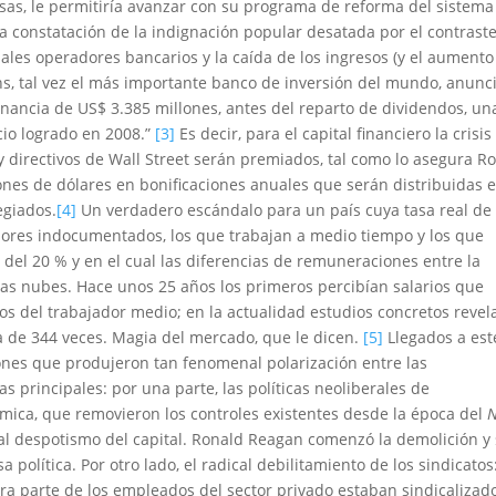
sas, le permitiría avanzar con su programa de reforma del sistema
la constatación de la indignación popular
desatada por el contrast
ales operadores bancarios y la caída de los ingresos (y el aumento
s, tal vez el más importante banco de inversión del mundo, anunc
nancia de US$ 3.385 millones, antes del reparto de dividendos, un
cio logrado en 2008.”
[3]
Es decir, para el capital financiero la crisis
y directivos de Wall Street serán premiados,
tal como lo asegura R
ones de dólares en bonificaciones anuales que serán distribuidas 
egiados.
[4]
Un verdadero escándalo para un país cuya tasa real de
dores indocumentados, los que trabajan a medio tiempo y los que
del 20 % y en el cual las diferencias de remuneraciones entre la
 las nubes. Hace unos 25 años los primeros percibían salarios que
os del trabajador medio; en la actualidad estudios concretos revel
ra de 344 veces. Magia del mercado, que le dicen.
[5]
Llegados a est
ones que produjeron tan fenomenal polarización entre las
 principales: por una parte, las políticas neoliberales de
ómica, que removieron los controles existentes desde la época del
 al despotismo del capital. Ronald Reagan comenzó la demolición y
política. Por otro lado, el radical debilitamiento de los sindicatos:
ra parte de los empleados del sector privado estaban sindicalizado