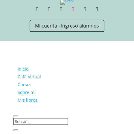
Mi cuenta - Ingreso alumnos
Inicio
Café Virtual
Cursos
Sobre mí
Mis libros