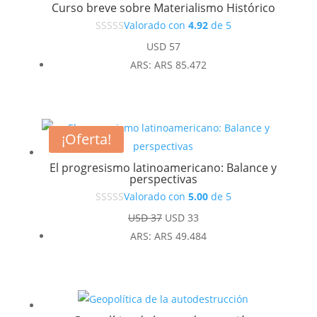
Curso breve sobre Materialismo Histórico
Valorado con
4.92
de 5
USD
57
ARS
:
ARS 85.472
¡Oferta!
El progresismo latinoamericano: Balance y
perspectivas
Valorado con
5.00
de 5
El
El
USD
37
USD
33
precio
precio
ARS
:
ARS 49.484
original
actual
era:
es:
USD 37.
USD 33.