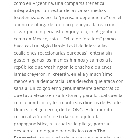
como en Argentina, una comparsa frenética
integrada por un sector de las capas medias
lobotomizadas por la “prensa independiente” con el
ánimo de otorgarle un tono plebeyo a la reacción
oligárquico-imperialista. Aquí y allá, en Argentina
como en México, esta “elite de forajidos” (como
hace casi un siglo Harold Laski definiera a las
coaliciones reaccionarias europeas) entona sin
gusto ni ganas los mismos himnos y salmos a la
república que Washington le enseñó a quienes
jamás creyeron, ni creerán, en ella y muchísimo
menos en la democracia. Una derecha que ataca con
saña al único gobierno genuinamente democrático
que tuvo México en su historia, y para lo cual cuenta
con la bendición y los cuantiosos dineros de Estados
Unidos (del gobierno, de las ONGs y del mundo
corporativo) amén de toda su maquinaria
propagandística, a la cual se le pliega, para su
deshonra, un órgano periodístico como
The
Economist
, un baluarte de la reacción mundial, una