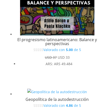
El progresismo latinoamericano: Balance y
perspectivas
Valorado con
5.00
de 5
El
El
USD
37
USD
33
precio
precio
ARS
:
ARS 49.484
original
actual
era:
es:
USD 37.
USD 33.
Geopolítica de la autodestrucción
Valorado con
4.86
de 5