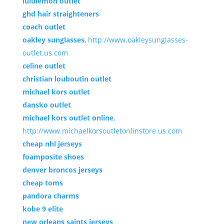
lululemon outlet
ghd hair straighteners
coach outlet
oakley sunglasses
,
http://www.oakleysunglasses-
outlet.us.com
celine outlet
christian louboutin outlet
michael kors outlet
dansko outlet
michael kors outlet online
,
http://www.michaelkorsoutletonlinstore.us.com
cheap nhl jerseys
foamposite shoes
denver broncos jerseys
cheap toms
pandora charms
kobe 9 elite
new orleans saints jerseys