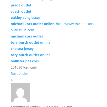
prada outlet
coach outlet
oakley sunglasses
michael kors outlet online
,
http://www.michaelkors-
outlets.us.com
michael kors outlet
tory burch outlet online
chelsea jersey
tory burch outlet online
hollister pas cher
2015807caihuali
Responder
Anónimo
el junio 5, 2014 a las 5:55 pm