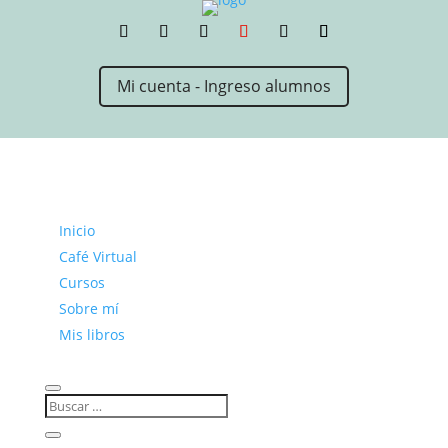
Mi cuenta - Ingreso alumnos
Inicio
Café Virtual
Cursos
Sobre mí
Mis libros