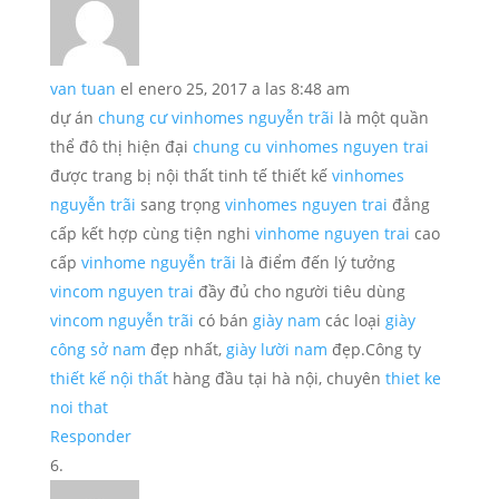
van tuan
el enero 25, 2017 a las 8:48 am
dự án
chung cư vinhomes nguyễn trãi
là một quần
thể đô thị hiện đại
chung cu vinhomes nguyen trai
được trang bị nội thất tinh tế thiết kế
vinhomes
nguyễn trãi
sang trọng
vinhomes nguyen trai
đẳng
cấp kết hợp cùng tiện nghi
vinhome nguyen trai
cao
cấp
vinhome nguyễn trãi
là điểm đến lý tưởng
vincom nguyen trai
đầy đủ cho người tiêu dùng
vincom nguyễn trãi
có bán
giày nam
các loại
giày
công sở nam
đẹp nhất,
giày lười nam
đẹp.Công ty
thiết kế nội thất
hàng đầu tại hà nội, chuyên
thiet ke
noi that
Responder