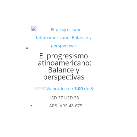
El progresismo
latinoamericano:
Balance y
perspectivas
Valorado con
5.00
de 5
El
El
USD
37
USD
33
precio
precio
ARS
:
ARS 48.675
original
actual
era:
es:
USD 37.
USD 33.