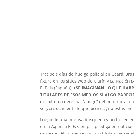
Tras seis días de huelga policial en Ceará, Bras
figura en los sitios web de Clarín y La Nación (
El País (España).
¿SE IMAGINAN LO QUE HABR
TITULARES DE ESOS MEDIOS SI ALGO PAREC
de extrema derecha, “amigo” del imperio y la 
vergonzosamente lo que ocurre. ¡Y a estas men
Luego de una intensa búsqueda y un buceo en 
en la Agencia EFE, siempre pródiga en noticia
cable de EFE, y fíjense como lo titulan, las pal