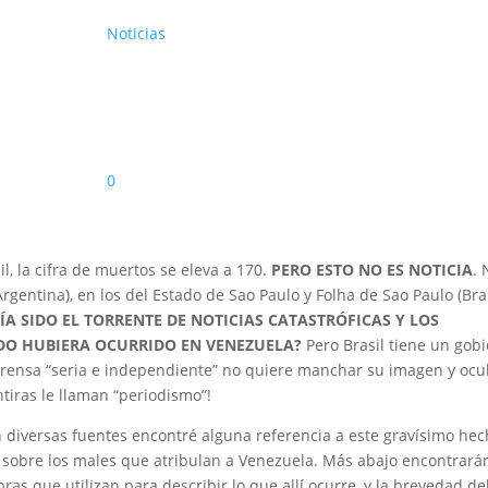
Noticias
0
il, la cifra de muertos se eleva a 170.
PERO ESTO NO ES NOTICIA
. 
Argentina), en los del Estado de Sao Paulo y Folha de Sao Paulo (Bras
ÍA SIDO EL TORRENTE DE NOTICIAS CATASTRÓFICAS Y LOS
IDO HUBIERA OCURRIDO EN VENEZUELA?
Pero Brasil tiene un gob
prensa “seria e independiente” no quiere manchar su imagen y ocu
tiras le llaman “periodismo”!
diversas fuentes encontré alguna referencia a este gravísimo he
s sobre los males que atribulan a Venezuela. Más abajo encontrarán
abras que utilizan para describir lo que allí ocurre, y la brevedad de