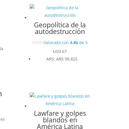
Geopolítica de la
autodestrucción
Valorado con
4.86
de 5
la
USD
67
ARS
:
ARS 98.825
n
Lawfare y golpes
blandos en
 es
América Latina
n