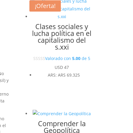
¡Oferta!
Clases sociales y
lucha política en el
capitalismo del
s.xxi
Valorado con
5.00
de 5
USD
47
No
ARS
:
ARS 69.325
il) y
ierno
lta
cho
Comprender la
 el
Geopolítica
l