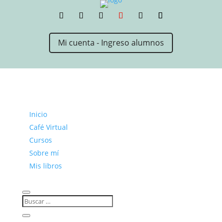
Mi cuenta - Ingreso alumnos
Inicio
Café Virtual
Cursos
Sobre mí
Mis libros