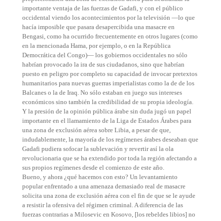
importante ventaja de las fuerzas de Gadafi, y con el público
occidental viendo los acontecimientos por la televisión —lo que
hacía imposible que pasara desapercibida una masacre en
Bengasi, como ha ocurrido frecuentemente en otros lugares (como
en la mencionada Hama, por ejemplo, o en la República
Democrática del Congo)— los gobiernos occidentales no sólo
habrían provocado la ira de sus ciudadanos, sino que habrían
puesto en peligro por completo su capacidad de invocar pretextos
humanitarios para nuevas guerras imperialistas como la de de los
Balcanes o la de Iraq. No sólo estaban en juego sus intereses
económicos sino también la credibilidad de su propia ideología.
Y la presión de la opinión pública árabe sin duda jugó un papel
importante en el llamamiento de la Liga de Estados Árabes para
una zona de exclusión aérea sobre Libia, a pesar de que,
indudablemente, la mayoría de los regímenes árabes deseaban que
Gadafi pudiera sofocar la sublevación y revertir así la ola
revolucionaria que se ha extendido por toda la región afectando a
sus propios regímenes desde el comienzo de este año.
Bueno, y ahora ¿qué hacemos con esto? Un levantamiento
popular enfrentado a una amenaza demasiado real de masacre
solicita una zona de exclusión aérea con el fin de que se le ayude
a resistir la ofensiva del régimen criminal. A diferencia de las
fuerzas contrarias a Milosevic en Kosovo, [los rebeldes libios] no