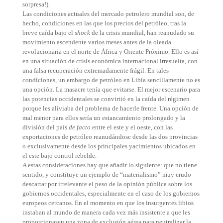
sorpresa!).
Las condiciones actuales del mercado petrolero mundial son, de
hecho, condiciones en las que los precios del petróleo, tras la
breve caída bajo el
shock
de la crisis mundial, han reanudado su
movimiento ascendente varios meses antes de la oleada
revolucionaria en el norte de África y Oriente Próximo. Ello es así
en una situación de crisis económica internacional irresuelta, con
una falsa recuperación extremadamente frágil. En tales
condiciones, un embargo de petróleo en Libia sencillamente no es
una opción. La masacre tenía que evitarse. El mejor escenario para
las potencias occidentales se convirtió en la caída del régimen
porque les aliviaba del problema de hacerle frente. Una opción de
mal menor para ellos sería un estancamiento prolongado y la
división del país
de facto
entre el este y el oeste, con las
exportaciones de petróleo reanudándose desde las dos provincias
o exclusivamente desde los principales yacimientos ubicados en
el este bajo control rebelde.
A estas consideraciones hay que añadir lo siguiente: que no tiene
sentido, y constituye un ejemplo de “materialismo” muy crudo
descartar por irrelevante el peso de la opinión pública sobre los
gobiernos occidentales, especialmente en el caso de los gobiernos
europeos cercanos. En el momento en que los insurgentes libios
instaban al mundo de manera cada vez más insistente a que les
proporcionasen una zona de exclusión aérea para neutralizar la