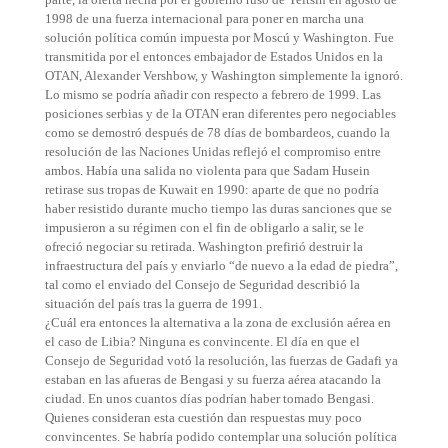
1998 de una fuerza internacional para poner en marcha una
solución política común impuesta por Moscú y Washington. Fue
transmitida por el entonces embajador de Estados Unidos en la
OTAN, Alexander Vershbow, y Washington simplemente la ignoró.
Lo mismo se podría añadir con respecto a febrero de 1999. Las
posiciones serbias y de la OTAN eran diferentes pero negociables
como se demostró después de 78 días de bombardeos, cuando la
resolución de las Naciones Unidas reflejó el compromiso entre
ambos. Había una salida no violenta para que Sadam Husein
retirase sus tropas de Kuwait en 1990: aparte de que no podría
haber resistido durante mucho tiempo las duras sanciones que se
impusieron a su régimen con el fin de obligarlo a salir, se le
ofreció negociar su retirada. Washington prefirió destruir la
infraestructura del país y enviarlo “de nuevo a la edad de piedra”,
tal como el enviado del Consejo de Seguridad describió la
situación del país tras la guerra de 1991.
¿Cuál era entonces la alternativa a la zona de exclusión aérea en
el caso de Libia? Ninguna es convincente. El día en que el
Consejo de Seguridad votó la resolución, las fuerzas de Gadafi ya
estaban en las afueras de Bengasi y su fuerza aérea atacando la
ciudad. En unos cuantos días podrían haber tomado Bengasi.
Quienes consideran esta cuestión dan respuestas muy poco
convincentes. Se habría podido contemplar una solución política