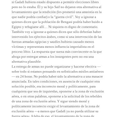
si Gadafi hubiera estado dispuesto a permitir elecciones libres
pero no lo estaba. Él y su hijo Saif no dejaron otra alternativa al
levantamiento que la rendición (les prometió una amnistía en la
que nadie podría confiar) o la “guerra civil”. Voy a ignorar a
quienes dicen que la población de Bengasi podría haber huido a
Egipto y refugiarse allí… Ni siquiera es digno de comentario.
También voy a ignorar a quienes dicen que sólo deberían haber
intervenido los ejércitos árabes, como si una intervención de las
fuerzas armadas egipcias y saudíes hubiera causado menos
víctimas y representara menos influencia imperialista en el
proceso libio. La respuesta que suena más convincente es la que
aboga por entregar armas a los insurgentes pero no era una
alternativa plausible.
La entrega de armas no puede organizarse y hacerse efectiva —
sobre todo si estamos pensando en sofisticados misiles antiaéreos
— en 24 horas. No podría haber sido la alternativa a una masacre
anunciada. En tales condiciones, en ausencia de cualquier otra
solución posible, era incorrecto moral y políticamente, para
cualquiera que sea de izquierdas, oponerse a la zona de exclusión
aérea, o en otras palabras, oponerse a la solicitud de los rebeldes
de una zona de exclusión aérea. Y sigue siendo moral y
políticamente incorrecto exigir el levantamiento de la zona de
exclusión aérea —a menos que Gadafi ya no pueda utilizar su
fuerza aérea-. A falta de eso, el levantamiento de la zona de