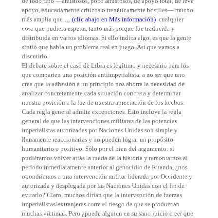
de todo tipo —amistosos, poco amistosos, de apoyo total, de leve
apoyo, educadamente críticos o frenéticamente hostiles— mucho
más amplia que
… (clic abajo en Más información)
cualquier
cosa que pudiera esperar, tanto más porque fue traducida y
distribuida en varios idiomas. Si ello indica algo, es que la gente
sintió que había un problema real en juego. Así que vamos a
discutirlo.
El debate sobre el caso de Libia es legítimo y necesario para los
que comparten una posición antiimperialista, a no ser que uno
crea que la adhesión a un principio nos ahorra la necesidad de
analizar concretamente cada situación concreta y determinar
nuestra posición a la luz de nuestra apreciación de los hechos.
Cada regla general admite excepciones. Esto incluye la regla
general de que las intervenciones militares de las potencias
imperialistas autorizadas por Naciones Unidas son simple y
llanamente reaccionarias y no pueden lograr un propósito
humanitario o positivo. Sólo por el bien del argumento: si
pudiéramos volver atrás la rueda de la historia y remontarnos al
período inmediatamente anterior al genocidio de Ruanda, ¿nos
opondríamos a una intervención militar liderada por Occidente y
autorizada y desplegada por las Naciones Unidas con el fin de
evitarlo? Claro, muchos dirían que la intervención de fuerzas
imperialistas/extranjeras corre el riesgo de que se produzcan
muchas víctimas. Pero ¿puede alguien en su sano juicio creer que