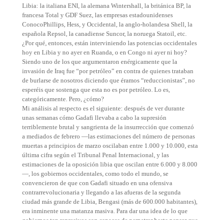
Libia: la italiana ENI, la alemana Wintershall, la británica BP, la
francesa Total y GDF Suez, las empresas estadounidenses
ConocoPhillips, Hess, y Occidental, la anglo-holandesa Shell, la
española Repsol, la canadiense Suncor, la noruega Statoil, etc.
¿Por qué, entonces, están interviniendo las potencias occidentales
hoy en Libia y no ayer en Ruanda, o en Congo ni ayer ni hoy?
Siendo uno de los que argumentaron enérgicamente que la
invasión de Iraq fue “por petróleo” en contra de quienes trataban
de burlarse de nosotros diciendo que éramos “reduccionistas”, no
esperéis que sostenga que esta no es por petróleo. Lo es,
categóricamente. Pero, ¿cómo?
Mi análisis al respecto es el siguiente: después de ver durante
unas semanas cómo Gadafi llevaba a cabo la supresión
terriblemente brutal y sangrienta de la insurrección que comenzó
a mediados de febrero —las estimaciones del número de personas
muertas a principios de marzo oscilaban entre 1.000 y 10.000, esta
última cifra según el Tribunal Penal Internacional, y las
estimaciones de la oposición libia que oscilan entre 6.000 y 8.000
—, los gobiernos occidentales, como todo el mundo, se
convencieron de que con Gadafi situado en una ofensiva
contrarrevolucionaria y llegando a las afueras de la segunda
ciudad más grande de Libia, Bengasi (más de 600.000 habitantes),
era inminente una matanza masiva. Para dar una idea de lo que