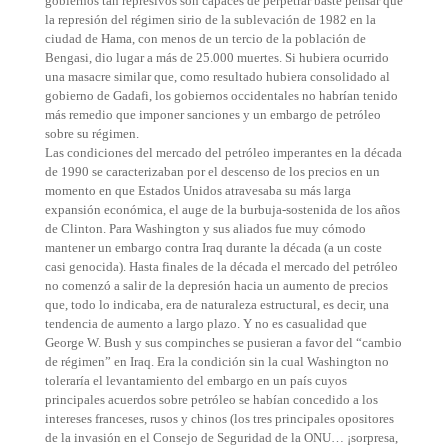
gobiernos tan represivos son capaces de perpetrar baste pensar que
la represión del régimen sirio de la sublevación de 1982 en la
ciudad de Hama, con menos de un tercio de la población de
Bengasi, dio lugar a más de 25.000 muertes. Si hubiera ocurrido
una masacre similar que, como resultado hubiera consolidado al
gobierno de Gadafi, los gobiernos occidentales no habrían tenido
más remedio que imponer sanciones y un embargo de petróleo
sobre su régimen.
Las condiciones del mercado del petróleo imperantes en la década
de 1990 se caracterizaban por el descenso de los precios en un
momento en que Estados Unidos atravesaba su más larga
expansión económica, el auge de la burbuja-sostenida de los años
de Clinton. Para Washington y sus aliados fue muy cómodo
mantener un embargo contra Iraq durante la década (a un coste
casi genocida). Hasta finales de la década el mercado del petróleo
no comenzó a salir de la depresión hacia un aumento de precios
que, todo lo indicaba, era de naturaleza estructural, es decir, una
tendencia de aumento a largo plazo. Y no es casualidad que
George W. Bush y sus compinches se pusieran a favor del “cambio
de régimen” en Iraq. Era la condición sin la cual Washington no
toleraría el levantamiento del embargo en un país cuyos
principales acuerdos sobre petróleo se habían concedido a los
intereses franceses, rusos y chinos (los tres principales opositores
de la invasión en el Consejo de Seguridad de la ONU… ¡sorpresa,