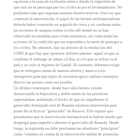
oponerse a la zona de exclusión aérea y dando la impresión de
que uno no se preocupa por los civiles ni por el levantamiento. No
podíamos más que expresar nuestras fuertes reservas. Una vez que
comenzó la intervención, el papel de las fuerzas antiimperialistas
debería haber consistido en seguirla de cerca y en condenar todas
las acciones de ataques contra civiles allí donde no se han
observado las medidas para evitar asesinatos, así como todas las
acciones de la coalición que no respondan a la razón de proteger a
los civiles. No obstante, hay un artículo de la resolución del
CSNU al que hay que oponerse definitivamente: aquel en que se
confirma el embargo de armas a Libia, si a lo que se refiere es al
país y no solo al régimen de Gadafi. Al contrario, debemos exigir
que se entreguen armas de manera abierta y masiva a los
insurgentes para que dejen de necesitar apoyo militar extranjero
directo tan pronto como sea posible.
Un último comentario: desde hace años hemos venido
denunciando la hipocresía y doble rasero de las potencias
imperialistas, señalando el hecho de que no impidieron el
genocidio demasiado real de Ruanda mientras intervenían para
poner fin al ficticio “genocidio” de Kosovo. Ello supuso que
pensáramos que la intervención internacional se habría tenido que
desplegar para impedir o detener el genocidio de Ruanda. Desde
luego, la izquierda no debe proclamar tan absolutos “principios”
como “estamos en contra de la intervención militar de potencias