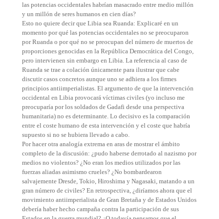
las potencias occidentales habrían masacrado entre medio millón
y un millón de seres humanos en cien días?
Esto no quiere decir que Libia sea Ruanda: Explicaré en un
momento por qué las potencias occidentales no se preocuparon
por Ruanda o por qué no se preocupan del número de muertos de
proporciones genocidas en la República Democrática del Congo,
pero intervienen sin embargo en Libia. La referencia al caso de
Ruanda se trae a colación únicamente para ilustrar que cabe
discutir casos concretos aunque uno se adhiera a los firmes
principios antiimperialistas. El argumento de que la intervención
occidental en Libia provocará víctimas civiles (yo incluso me
preocuparía por los soldados de Gadafi desde una perspectiva
humanitaria) no es determinante. Lo decisivo es la comparación
entre el coste humano de esta intervención y el coste que habría
supuesto si no se hubiera llevado a cabo.
Por hacer otra analogía extrema en aras de mostrar el ámbito
completo de la discusión: ¿pudo haberse derrotado al nazismo por
medios no violentos? ¿No eran los medios utilizados por las
fuerzas aliadas asimismo crueles? ¿No bombardearon
salvajemente Dresde, Tokio, Hiroshima y Nagasaki, matando a un
gran número de civiles? En retrospectiva, ¿diríamos ahora que el
movimiento antiimperialista de Gran Bretaña y de Estados Unidos
debería haber hecho campaña contra la participación de sus
Estados en la guerra mundial? ¿O todavía pensamos que el