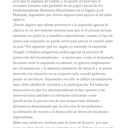
peor que el régimen de Gadafi, y no puede ser peor que el
escenario bastante más probable de un papel crucial de los
fundamentalistas Hermanos Musulmanes en el Egipto post-
Mubarak, argumento que dieron algunos para apoyar al dictador
egipcio.
¿Puede alguien que afirme pertenecer a la izquierda ignorar la
súplica de un movimiento popular para que se le proteja incluso
mediante los policías y bandidos imperialistas, cuando el tipo de
protección requerido no puede servir para ejercer el control sobre
su país? Por supuesto que no, según yo entiendo la izquierda.
Ningún verdadero progresista podría ignorar la petición de
protección del levantamiento —a menos que, como es demasiado
frecuente entre la izquierda occidental, se ignoren simplemente
las circunstancias y la amenaza inminente de masacre y se preste
atención a la situación en su conjunto solo cuando gobierno
propio se involucra, disparando con ello su reflejo (normalmente
sano, debo añadir) de oponerse a la participación. En todas las
situaciones en que los antiimperialistas se han opuesto a las
intervenciones militares occidentales utilizando como
justificación la prevención de una masacre han señalado
alternativas demostrando que la elección de los gobiernos
occidentales de recurrir a la fuerza sólo se deriva de los planes
imperialistas.
Hubo una salida no violenta para la crisis de Kosovo: por una
parte, la oferta hecha por el gobierno ruso de Yeltsin en agosto de