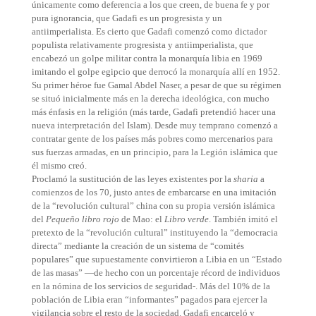
únicamente como deferencia a los que creen, de buena fe y por
pura ignorancia, que Gadafi es un progresista y un
antiimperialista. Es cierto que Gadafi comenzó como dictador
populista relativamente progresista y antiimperialista, que
encabezó un golpe militar contra la monarquía libia en 1969
imitando el golpe egipcio que derrocó la monarquía allí en 1952.
Su primer héroe fue Gamal Abdel Naser, a pesar de que su régimen
se situó inicialmente más en la derecha ideológica, con mucho
más énfasis en la religión (más tarde, Gadafi pretendió hacer una
nueva interpretación del Islam). Desde muy temprano comenzó a
contratar gente de los países más pobres como mercenarios para
sus fuerzas armadas, en un principio, para la Legión islámica que
él mismo creó.
Proclamó la sustitución de las leyes existentes por la
sharia
a
comienzos de los 70, justo antes de embarcarse en una imitación
de la “revolución cultural” china con su propia versión islámica
del
Pequeño libro rojo
de Mao: el
Libro verde
. También imitó el
pretexto de la “revolución cultural” instituyendo la “democracia
directa” mediante la creación de un sistema de “comités
populares” que supuestamente convirtieron a Libia en un “Estado
de las masas” —de hecho con un porcentaje récord de individuos
en la nómina de los servicios de seguridad-. Más del 10% de la
población de Libia eran “informantes” pagados para ejercer la
vigilancia sobre el resto de la sociedad. Gadafi encarceló y