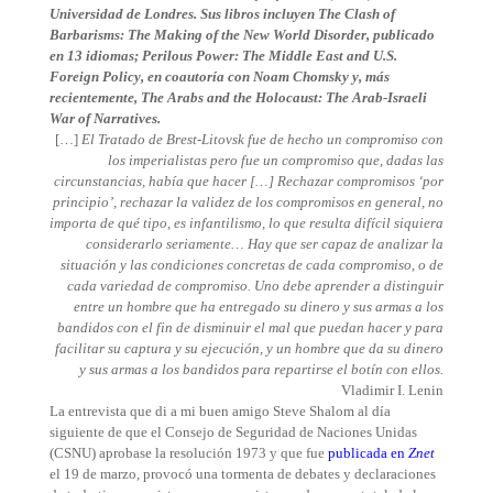
Universidad de Londres.
Sus libros incluyen
The Clash of
Barbarisms: The Making of the New World Disorder
, publicado
en 13 idiomas;
Perilous Power: The Middle East and U.S.
Foreign Policy
, en coautoría con Noam Chomsky y, más
recientemente,
The Arabs and the Holocaust: The Arab-Israeli
War of Narratives
.
[…]
El Tratado de Brest-Litovsk fue de hecho un compromiso con
los imperialistas pero fue un compromiso que, dadas las
circunstancias, había que hacer […] Rechazar compromisos ‘por
principio’, rechazar la validez de los compromisos en general, no
importa de qué tipo, es infantilismo, lo que resulta difícil siquiera
considerarlo seriamente… Hay que ser capaz de analizar la
situación y las condiciones concretas de cada compromiso, o de
cada variedad de compromiso. Uno debe aprender a distinguir
entre un hombre que ha entregado su dinero y sus armas a los
bandidos con el fin de disminuir el mal que puedan hacer y para
facilitar su captura y su ejecución, y un hombre que da su dinero
y sus armas a los bandidos para repartirse el botín con ellos.
Vladimir I. Lenin
La entrevista que di a mi buen amigo Steve Shalom al día
siguiente de que el Consejo de Seguridad de Naciones Unidas
(CSNU) aprobase la resolución 1973 y que fue
publicada en
Znet
el 19 de marzo, provocó una tormenta de debates y declaraciones