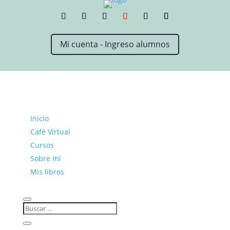
Mi cuenta - Ingreso alumnos
Inicio
Café Virtual
Cursos
Sobre mí
Mis libros