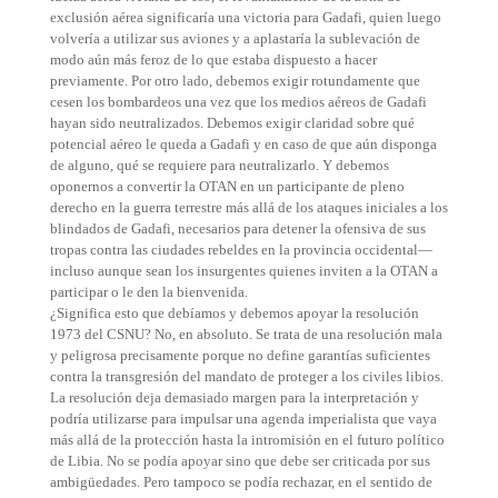
exclusión aérea significaría una victoria para Gadafi, quien luego
volvería a utilizar sus aviones y a aplastaría la sublevación de
modo aún más feroz de lo que estaba dispuesto a hacer
previamente. Por otro lado, debemos exigir rotundamente que
cesen los bombardeos una vez que los medios aéreos de Gadafi
hayan sido neutralizados. Debemos exigir claridad sobre qué
potencial aéreo le queda a Gadafi y en caso de que aún disponga
de alguno, qué se requiere para neutralizarlo. Y debemos
oponernos a convertir la OTAN en un participante de pleno
derecho en la guerra terrestre más allá de los ataques iniciales a los
blindados de Gadafi, necesarios para detener la ofensiva de sus
tropas contra las ciudades rebeldes en la provincia occidental—
incluso aunque sean los insurgentes quienes inviten a la OTAN a
participar o le den la bienvenida.
¿Significa esto que debíamos y debemos apoyar la resolución
1973 del CSNU? No, en absoluto. Se trata de una resolución mala
y peligrosa precisamente porque no define garantías suficientes
contra la transgresión del mandato de proteger a los civiles libios.
La resolución deja demasiado margen para la interpretación y
podría utilizarse para impulsar una agenda imperialista que vaya
más allá de la protección hasta la intromisión en el futuro político
de Libia. No se podía apoyar sino que debe ser criticada por sus
ambigüedades. Pero tampoco se podía rechazar, en el sentido de