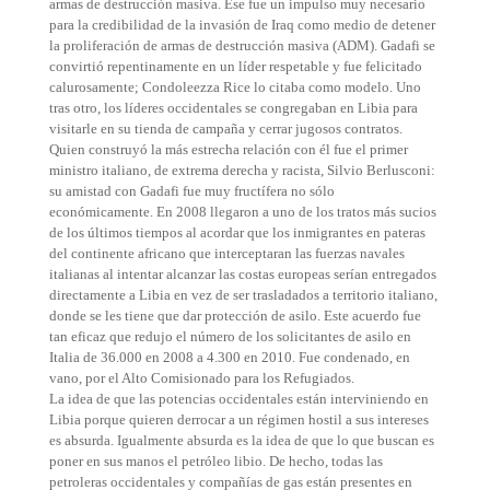
armas de destrucción masiva. Ése fue un impulso muy necesario
para la credibilidad de la invasión de Iraq como medio de detener
la proliferación de armas de destrucción masiva (ADM). Gadafi se
convirtió repentinamente en un líder respetable y fue felicitado
calurosamente; Condoleezza Rice lo citaba como modelo. Uno
tras otro, los líderes occidentales se congregaban en Libia para
visitarle en su tienda de campaña y cerrar jugosos contratos.
Quien construyó la más estrecha relación con él fue el primer
ministro italiano, de extrema derecha y racista, Silvio Berlusconi:
su amistad con Gadafi fue muy fructífera no sólo
económicamente. En 2008 llegaron a uno de los tratos más sucios
de los últimos tiempos al acordar que los inmigrantes en pateras
del continente africano que interceptaran las fuerzas navales
italianas al intentar alcanzar las costas europeas serían entregados
directamente a Libia en vez de ser trasladados a territorio italiano,
donde se les tiene que dar protección de asilo. Este acuerdo fue
tan eficaz que redujo el número de los solicitantes de asilo en
Italia de 36.000 en 2008 a 4.300 en 2010. Fue condenado, en
vano, por el Alto Comisionado para los Refugiados.
La idea de que las potencias occidentales están interviniendo en
Libia porque quieren derrocar a un régimen hostil a sus intereses
es absurda. Igualmente absurda es la idea de que lo que buscan es
poner en sus manos el petróleo libio. De hecho, todas las
petroleras occidentales y compañías de gas están presentes en