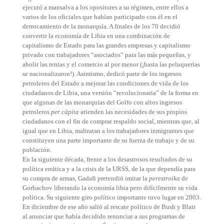
ejecutó a mansalva a los opositores a su régimen, entre ellos a
varios de los oficiales que habían participado con él en el
derrocamiento de la monarquía. A finales de los 70 decidió
convertir la economía de Libia en una combinación de
capitalismo de Estado para las grandes empresas y capitalismo
privado con trabajadores “asociados” para las más pequeñas, y
abolir las rentas y el comercio al por menor (¡hasta las peluquerías
se nacionalizaron!). Asimismo, dedicó parte de los ingresos
petroleros del Estado a mejorar las condiciones de vida de los
ciudadanos de Libia, una versión “revolucionaria” de la forma en
que algunas de las monarquías del Golfo con altos ingresos
petroleros
per cápita
atienden las necesidades de sus propios
ciudadanos con el fin de comprar respaldo social, mientras que, al
igual que en Libia, maltratan a los trabajadores inmigrantes que
constituyen una parte importante de su fuerza de trabajo y de su
población.
En la siguiente década, frente a los desastrosos resultados de su
política errática y a la crisis de la URSS, de la que dependía para
su compra de armas, Gadafi pretendió imitar la
perestroika
de
Gorbachov liberando la economía libia pero difícilmente su vida
política. Su siguiente giro político importante tuvo lugar en 2003.
En diciembre de ese año salió al rescate político de Bush y Blair
al anunciar que había decidido renunciar a sus programas de