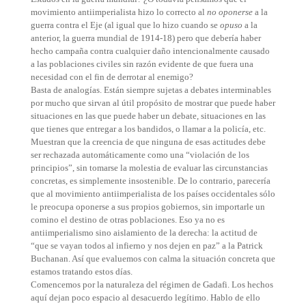
movimiento antiimperialista hizo lo correcto al
no oponerse
a la
guerra contra el Eje (al igual que lo hizo cuando se
opuso
a la
anterior, la guerra mundial de 1914-18) pero que debería haber
hecho campaña contra cualquier daño intencionalmente causado
a las poblaciones civiles sin razón evidente de que fuera una
necesidad con el fin de derrotar al enemigo?
Basta de analogías. Están siempre sujetas a debates interminables
por mucho que sirvan al útil propósito de mostrar que puede haber
situaciones en las que puede haber un debate, situaciones en las
que tienes que entregar a los bandidos, o llamar a la policía, etc.
Muestran que la creencia de que ninguna de esas actitudes debe
ser rechazada automáticamente como una “violación de los
principios”, sin tomarse la molestia de evaluar las circunstancias
concretas, es simplemente insostenible. De lo contrario, parecería
que al movimiento antiimperialista de los países occidentales sólo
le preocupa oponerse a sus propios gobiernos, sin importarle un
comino el destino de otras poblaciones. Eso ya no es
antiimperialismo sino aislamiento de la derecha: la actitud de
“que se vayan todos al infierno y nos dejen en paz” a la Patrick
Buchanan. Así que evaluemos con calma la situación concreta que
estamos tratando estos días.
Comencemos por la naturaleza del régimen de Gadafi. Los hechos
aquí dejan poco espacio al desacuerdo legítimo. Hablo de ello