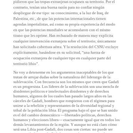
pidieron que las tropas extranjeras ocupasen su territorio. Por el
contrario, tenían una buena razón para no confiar ningún
despliegue de ese tipo: su conocimiento, a la luz de Iraq, de
Palestina, etc., de que las potencias internacionales tienen
agendas imperialistas, así como su propia experiencia del modo
en que las potencias mundiales se acomodaron con el mismo
tirano que les oprime. Han rechazado de manera muy explícita
cualquier intervención extranjera sobre el territorio; únicamente
han solicitado cobertura aérea. Y la resolución del CSNU excluye
explícitamente, basándose en su solicitud, “una fuerza de
ocupación extranjera de cualquier tipo en cualquier parte del
territorio libio”.
No voy a detenerme en los argumentos inaceptables de los que
tratan de arrojar dudas sobre la naturaleza del liderazgo de la
sublevación. Con frecuencia son los mismos que creen que Gadafi
es un progresista. Los líderes de la sublevación son una mezcla de
disidentes políticos e intelectuales disidentes y de derechos
humanos, algunos de los cuales han pasado largos años en las
cárceles de Gadafi, hombres que rompieron con el régimen para
unirse a la rebelión y representantes de la diversidad regional y
tribal de la población libia. El programa bajo el que se han unido
es el del cambio democrático —libertades políticas, derechos
humanos y elecciones libres— exactamente igual que en todos los
demás levantamientos de la región. Y aunque no está claro cómo
será una Libia post-Gadafi, dos cosas son ciertas: no puede ser