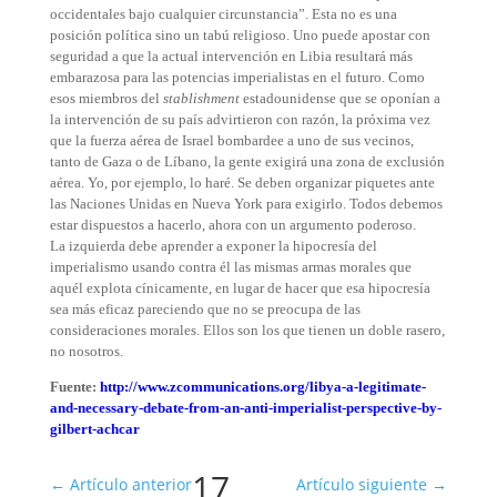
occidentales bajo cualquier circunstancia”. Esta no es una
posición política sino un tabú religioso. Uno puede apostar con
seguridad a que la actual intervención en Libia resultará más
embarazosa para las potencias imperialistas en el futuro. Como
esos miembros del
stablishment
estadounidense que se oponían a
la intervención de su país advirtieron con razón, la próxima vez
que la fuerza aérea de Israel bombardee a uno de sus vecinos,
tanto de Gaza o de Líbano, la gente exigirá una zona de exclusión
aérea. Yo, por ejemplo, lo haré. Se deben organizar piquetes ante
las Naciones Unidas en Nueva York para exigirlo. Todos debemos
estar dispuestos a hacerlo, ahora con un argumento poderoso.
La izquierda debe aprender a exponer la hipocresía del
imperialismo usando contra él las mismas armas morales que
aquél explota cínicamente, en lugar de hacer que esa hipocresía
sea más eficaz pareciendo que no se preocupa de las
consideraciones morales. Ellos son los que tienen un doble rasero,
no nosotros.
Fuente:
http://www.zcommunications.org/libya-a-legitimate-
and-necessary-debate-from-an-anti-imperialist-perspective-by-
gilbert-achcar
17
←
Artículo anterior
Artículo siguiente
→