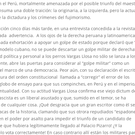
n el Perú, mortalmente amenazada por el posible triunfo del maes
nsuma una doble traición: la originaria, a la izquierda, pero la actua
 la dictadura y los crímenes del fujimorismo.
ión cinco días más tarde, en una entrevista concedida a la revist
ada advertencia. A los ojos de la derecha peruana y latinoameric
pada exhortación a apoyar un golpe de estado porque declaró que 
 modelo cubano, no se puede descartar un golpe militar de derecha
 política y personal a los perros Vargas Llosa no sólo se lanza a lo
te, abre las puertas para considerar al “golpe militar” como un
l marco de una democracia. Peor aún, con su declaración el escri
tura del orden constitucional llamada a “corregir” el error de los
 globo de ensayo para que sus compinches, en Perú y en el imperio
ntualidad. Con su actitud Vargas Llosa confirma ese viejo dictum d
scista es un liberal asustado y que, sumido en el temor, se ha
 de cualquier cosa. ¡Qué desgracia que un gran escritor como él s
oacas de la historia, clamando que sus otrora repudiados “espadone
en el poder por asalto para impedir el triunfo de un candidato de
e que hubiera legítimamente llegado al Palacio Pizarro! ¿Y la
blo vota correctamente! En caso contrario allí están los militares pa