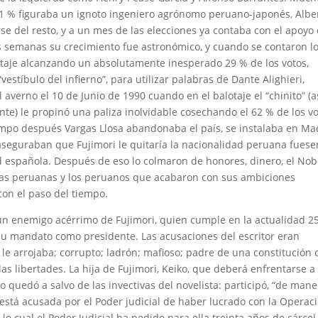
1 % figuraba un ignoto ingeniero agrónomo peruano-japonés, Albe
e del resto, y a un mes de las elecciones ya contaba con el apoyo 
s semanas su crecimiento fue astronómico, y cuando se contaron l
lotaje alcanzando un absolutamente inesperado 29 % de los votos,
vestíbulo del infierno”, para utilizar palabras de Dante Alighieri,
averno el 10 de Junio de 1990 cuando en el balotaje el “chinito” (a
nte) le propinó una paliza inolvidable cosechando el 62 % de los v
empo después Vargas Llosa abandonaba el país, se instalaba en Ma
 aseguraban que Fujimori le quitaría la nacionalidad peruana fuese
d española. Después de eso lo colmaron de honores, dinero, el Nob
las peruanas y los peruanos que acabaron con sus ambiciones
con el paso del tiempo.
e un enemigo acérrimo de Fujimori, quien cumple en la actualidad 2
su mandato como presidente. Las acusaciones del escritor eran
 le arrojaba; corrupto; ladrón; mafioso; padre de una constitución
las libertades. La hija de Fujimori, Keiko, que deberá enfrentarse a
no quedó a salvo de las invectivas del novelista: participó, “de man
 está acusada por el Poder judicial de haber lucrado con la Operac
 lo cual el Poder Judicial ha pedido para ella treinta años de cárcel.