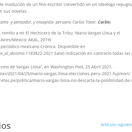
le involución de un fino escritor convertido en un ideólogo repugn
n sus novelas.
jante -y pensador, y ensayista- peruano Carlos Tovar,
Carlín
).
 remito a mi El Hechicero de la Tribu. Mario Vargas Llosa y el
Aires/México: AKAL, 2019)
l periódico mexicano Crónica. Disponible en
al_abismo-1183822-2021 Salvo indicación en contrario todas las 
orismo de Vargas Llosa”, en Washington Post, 25 Abril 2021,
on/2021/04/25/mario-vargas-llosa-elecciones-peru-2021-fujimori/
caretas.pe/politica/mario-vargas-llosa-no-descarta-la-posibilidad-de
ios
Artículo siguien