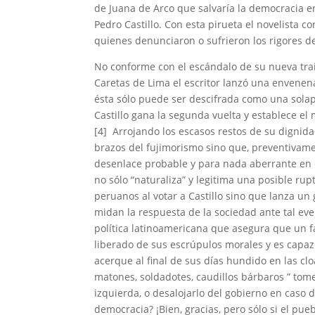
de Juana de Arco que salvaría la democracia e
Pedro Castillo. Con esta pirueta el novelista co
quienes denunciaron o sufrieron los rigores de
No conforme con el escándalo de su nueva traic
Caretas de Lima el escritor lanzó una envenen
ésta sólo puede ser descifrada como una sola
Castillo gana la segunda vuelta y establece el
[4] Arrojando los escasos restos de su dignidad
brazos del fujimorismo sino que, preventivamen
desenlace probable y para nada aberrante en e
no sólo “naturaliza” y legitima una posible rup
peruanos al votar a Castillo sino que lanza un
midan la respuesta de la sociedad ante tal eve
política latinoamericana que asegura que un fa
liberado de sus escrúpulos morales y es capaz
acerque al final de sus días hundido en las cl
matones, soldadotes, caudillos bárbaros ” tom
izquierda, o desalojarlo del gobierno en caso d
democracia? ¡Bien, gracias, pero sólo si el pue