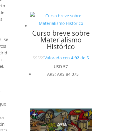
rto
del
os
Curso breve sobre
Materialismo
sí se
Histórico
otos
drid
Valorado con
4.92
de 5
n
el,
USD
57
ARS
:
ARS 84.075
5
 que
era
ión
”[2]