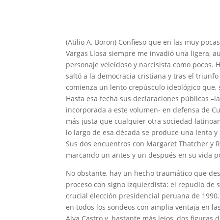
(Atilio A. Boron) Confieso que en las muy pocas
Vargas Llosa siempre me invadió una ligera, 
personaje veleidoso y narcisista como pocos. 
saltó a la democracia cristiana y tras el triun
comienza un lento crepúsculo ideológico que, 
Hasta esa fecha sus declaraciones públicas –l
incorporada a este volumen- en defensa de Cu
más justa que cualquier otra sociedad latinoam
lo largo de esa década se produce una lenta y 
Sus dos encuentros con Margaret Thatcher y R
marcando un antes y un después en su vida pol
No obstante, hay un hecho traumático que dese
proceso con signo izquierdista: el repudio de 
crucial elección presidencial peruana de 1990
en todos los sondeos con amplia ventaja en las
Alva Castro y, bastante más lejos, dos figuras