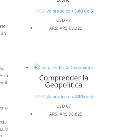
Valorado con
5.00
de 5
USD
47
rio
ARS
:
ARS 69.325
 un
7
dad
Pero
Comprender la
eral.
Geopolítica
Valorado con
4.80
de 5
USD
67
or o
ARS
:
ARS 98.825
a
ecía
Luis
o