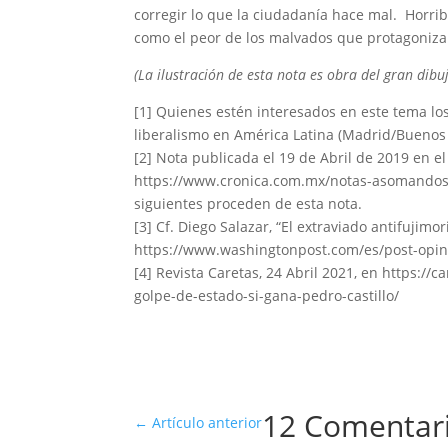
corregir lo que la ciudadanía hace mal. Horrib
como el peor de los malvados que protagoniza
(La ilustración de esta nota es obra del gran dibu
[1] Quienes estén interesados en este tema los
liberalismo en América Latina (Madrid/Buenos 
[2] Nota publicada el 19 de Abril de 2019 en e
https://www.cronica.com.mx/notas-asomandose_
siguientes proceden de esta nota.
[3] Cf. Diego Salazar, “El extraviado antifujim
https://www.washingtonpost.com/es/post-opini
[4] Revista Caretas, 24 Abril 2021, en https://
golpe-de-estado-si-gana-pedro-castillo/
12 Comentar
←
Artículo anterior