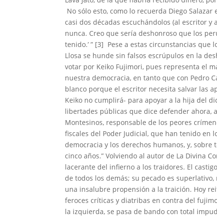
No sólo esto, como lo recuerda Diego Salazar e
casi dos décadas escuchándolos (al escritor y a
nunca. Creo que sería deshonroso que los per
tenido.’ ” [3] Pese a estas circunstancias que
Llosa se hunde sin falsos escrúpulos en la de
votar por Keiko Fujimori, pues representa el m
nuestra democracia, en tanto que con Pedro Ca
blanco porque el escritor necesita salvar las 
Keiko no cumplirá- para apoyar a la hija del 
libertades públicas que dice defender ahora, a
Montesinos, responsable de los peores crímenes
fiscales del Poder Judicial, que han tenido en 
democracia y los derechos humanos, y, sobre t
cinco años.” Volviendo al autor de La Divina C
lacerante del infierno a los traidores. El cast
de todos los demás; su pecado es superlativo,
una insalubre propensión a la traición. Hoy re
feroces críticas y diatribas en contra del fuj
la izquierda, se pasa de bando con total impud