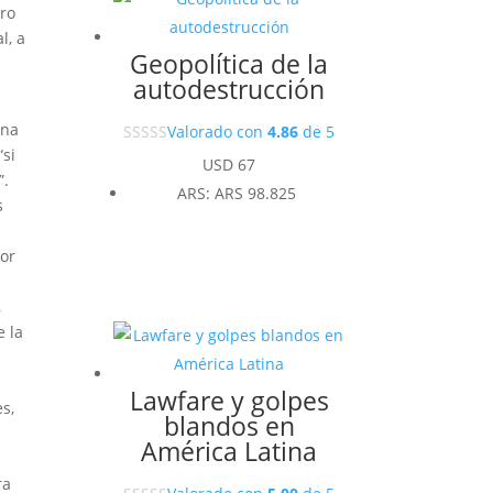
tro
l, a
Geopolítica de la
autodestrucción
a
ana
Valorado con
4.86
de 5
“si
USD
67
”.
ARS
:
ARS 98.825
s
tor
,
e la
e
Lawfare y golpes
s,
blandos en
América Latina
ra