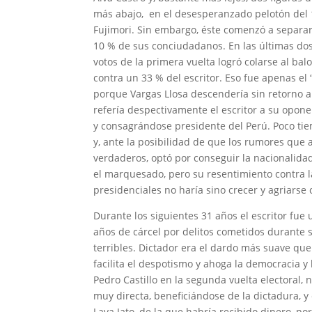
más abajo, en el desesperanzado pelotón del 
Fujimori. Sin embargo, éste comenzó a separars
10 % de sus conciudadanos. En las últimas do
votos de la primera vuelta logró colarse al ba
contra un 33 % del escritor. Eso fue apenas el “
porque Vargas Llosa descendería sin retorno al 
refería despectivamente el escritor a su opone
y consagrándose presidente del Perú. Poco ti
y, ante la posibilidad de que los rumores que
verdaderos, optó por conseguir la nacionalida
el marquesado, pero su resentimiento contra 
presidenciales no haría sino crecer y agriarse 
Durante los siguientes 31 años el escritor fu
años de cárcel por delitos cometidos durante 
terribles. Dictador era el dardo más suave que
facilita el despotismo y ahoga la democracia y 
Pedro Castillo en la segunda vuelta electoral, 
muy directa, beneficiándose de la dictadura, y
Lava Jato, de la que habría recibido dinero, por