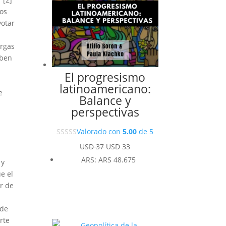
mos
votar
argas
eben
El progresismo
latinoamericano:
e
Balance y
perspectivas
Valorado con
5.00
de 5
El
El
USD
37
USD
33
precio
precio
ARS
:
ARS 48.675
 y
original
actual
ue el
era:
es:
r de
USD 37.
USD 33.
 de
rte