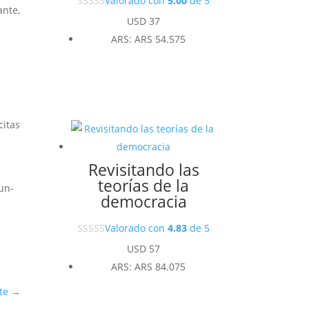
Valorado con
5.00
de 5
ante,
USD
37
ARS
:
ARS 54.575
citas
Revisitando las
teorías de la
-un-
democracia
Valorado con
4.83
de 5
USD
57
ARS
:
ARS 84.075
te
→