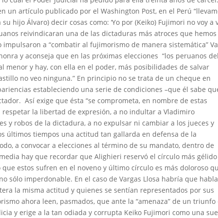
n un artículo publicado por el Washington Post, en el Perú “lleva
 su hijo Álvaro) decir cosas como: ‘Yo por (Keiko) Fujimori no voy a 
uanos reivindicaran una de las dictaduras más atroces que hemos
 lo impulsaron a “combatir al fujimorismo de manera sistemática” V
shonra y aconseja que en las próximas elecciones “los peruanos d
al menor y hay, con ella en el poder, más posibilidades de salvar
stillo no veo ninguna.” En principio no se trata de un cheque en
apariencias estableciendo una serie de condiciones –que él sabe qu
dictador. Así exige que ésta “se comprometa, en nombre de estas
 respetar la libertad de expresión, a no indultar a Vladimiro
 y robos de la dictadura, a no expulsar ni cambiar a los jueces y
los últimos tiempos una actitud tan gallarda en defensa de la
odo, a convocar a elecciones al término de su mandato, dentro de
omedia hay que recordar que Alighieri reservó el círculo más gélido
igo que estos sufren en el noveno y último círculo es más doloroso q
 no sólo imperdonable. En el caso de Vargas Llosa habría que habla
itera la misma actitud y quienes se sentían representados por sus
imorismo ahora leen, pasmados, que ante la “amenaza” de un triunfo
icia y erige a la tan odiada y corrupta Keiko Fujimori como una sue