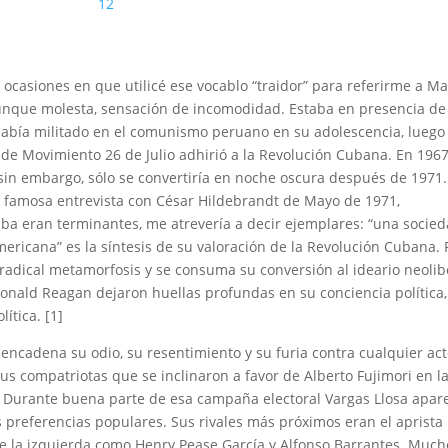
12
 ocasiones en que utilicé ese vocablo “traidor” para referirme a Ma
aunque molesta, sensación de incomodidad. Estaba en presencia de
Había militado en el comunismo peruano en su adolescencia, luego
fo de Movimiento 26 de Julio adhirió a la Revolución Cubana. En 196
sin embargo, sólo se convertiría en noche oscura después de 1971.
a famosa entrevista con César Hildebrandt de Mayo de 1971,
ba eran terminantes, me atrevería a decir ejemplares: “una socie
ericana” es la síntesis de su valoración de la Revolución Cubana. 
radical metamorfosis y se consuma su conversión al ideario neolib
onald Reagan dejaron huellas profundas en su conciencia política,
ítica. [1]
ncadena su odio, su resentimiento y su furia contra cualquier act
sus compatriotas que se inclinaron a favor de Alberto Fujimori en l
. Durante buena parte de esa campaña electoral Vargas Llosa apar
 preferencias populares. Sus rivales más próximos eran el aprista 
 de la izquierda como Henry Pease García y Alfonso Barrantes. Much