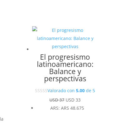
El progresismo
latinoamericano:
Balance y
perspectivas
Valorado con
5.00
de 5
El
El
USD
37
USD
33
precio
precio
ARS
:
ARS 48.675
original
actual
la
era:
es:
USD 37.
USD 33.