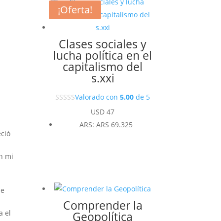
¡Oferta!
Clases sociales y
lucha política en el
capitalismo del
s.xxi
Valorado con
5.00
de 5
USD
47
ARS
:
ARS 69.325
eció
n mi
de
Comprender la
a el
Geopolítica