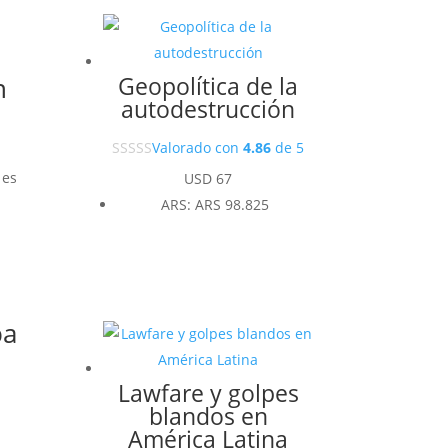
n
Geopolítica de la
autodestrucción
Valorado con
4.86
de 5
 es
USD
67
n
ARS
:
ARS 98.825
ba
Lawfare y golpes
blandos en
América Latina