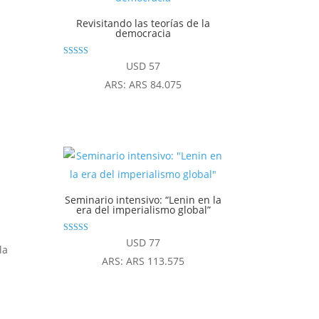
Revisitando las teorías de la
democracia
Valorado
USD
57
con
4.83
ARS
:
ARS 84.075
de 5
Seminario intensivo: “Lenin en la
era del imperialismo global”
Valorado con
USD
77
la
4.94
de 5
ARS
:
ARS 113.575