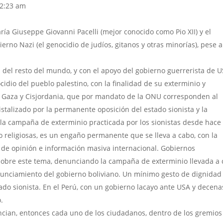
12:23 am
ía Giuseppe Giovanni Pacelli (mejor conocido como Pio XII) y el
erno Nazi (el genocidio de judíos, gitanos y otras minorías), pese a
a del resto del mundo, y con el apoyo del gobierno guerrerista de U
ocidio del pueblo palestino, con la finalidad de su exterminio y
en Gaza y Cisjordania, que por mandato de la ONU corresponden al
istalizado por la permanente oposición del estado sionista y la
r la campaña de exterminio practicada por los sionistas desde hac
o religiosas, es un engaño permanente que se lleva a cabo, con la
 de opinión e información masiva internacional. Gobiernos
obre este tema, denunciando la campaña de exterminio llevada a
onunciamiento del gobierno boliviano. Un mínimo gesto de dignidad
tado sionista. En el Perú, con un gobierno lacayo ante USA y decena
.
cian, entonces cada uno de los ciudadanos, dentro de los gremios