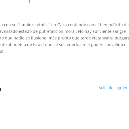
1
sa con su “limpieza étnica” en Gaza contando con el beneplácito de
avanzado estado de putrefacción moral. No hay suficiente sangre
 Pero que nadie se ilusione: más pronto que tarde Netanyahu purgar
o al pueblo de Israel que, al sostenerlo en el poder, convalidó el
ad.
o
Artículo siguien