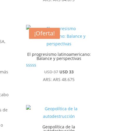
¡Oferta!
SA,
El progresismo latinoamericano:
Balance y perspectivas
Valorado con
El
El
e más
USD
37
USD
33
5.00
de 5
precio
precio
ARS
:
ARS 48.675
original
actual
era:
es:
 cabo
USD 37.
USD 33.
s de
 o
Geopolítica de la
autodestrucción