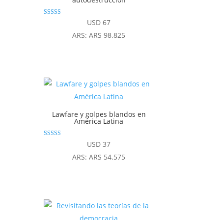
Valorado
USD
67
con
4.86
ARS
:
ARS 98.825
de 5
Lawfare y golpes blandos en
América Latina
Valorado con
USD
37
5.00
de 5
ARS
:
ARS 54.575