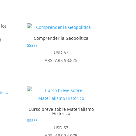
 los
Comprender la Geopolítica
á
Valorado
USD
67
con
4.80
ARS
:
ARS 98.825
de 5
te
→
Curso breve sobre Materialismo
Histórico
Valorado con
USD
57
4.92
de 5
ARS
:
ARS 84.075