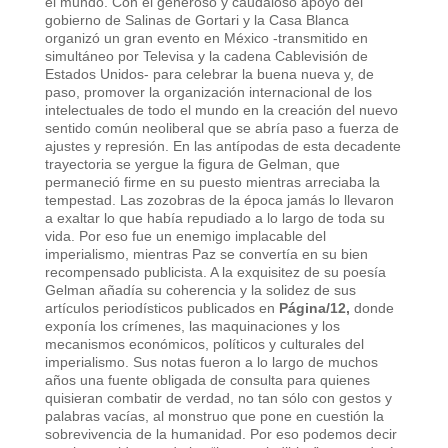
el mundo. Con el generoso y caudaloso apoyo del
gobierno de Salinas de Gortari y la Casa Blanca
organizó un gran evento en México -transmitido en
simultáneo por Televisa y la cadena Cablevisión de
Estados Unidos- para celebrar la buena nueva y, de
paso, promover la organización internacional de los
intelectuales de todo el mundo en la creación del nuevo
sentido común neoliberal que se abría paso a fuerza de
ajustes y represión.
En las antípodas de esta decadente
trayectoria se yergue la figura de Gelman, que
permaneció firme en su puesto mientras arreciaba la
tempestad. Las zozobras de la época jamás lo llevaron
a exaltar lo que había repudiado a lo largo de toda su
vida. Por eso fue un enemigo implacable del
imperialismo, mientras Paz se convertía en su bien
recompensado publicista. A la exquisitez de su poesía
Gelman añadía su coherencia y la solidez de sus
artículos periodísticos publicados en
Página/12,
donde
exponía los crímenes, las maquinaciones y los
mecanismos económicos, políticos y culturales del
imperialismo. Sus notas fueron a lo largo de muchos
años una fuente obligada de consulta para quienes
quisieran combatir de verdad, no tan sólo con gestos y
palabras vacías, al monstruo que pone en cuestión la
sobrevivencia de la humanidad. Por eso podemos decir