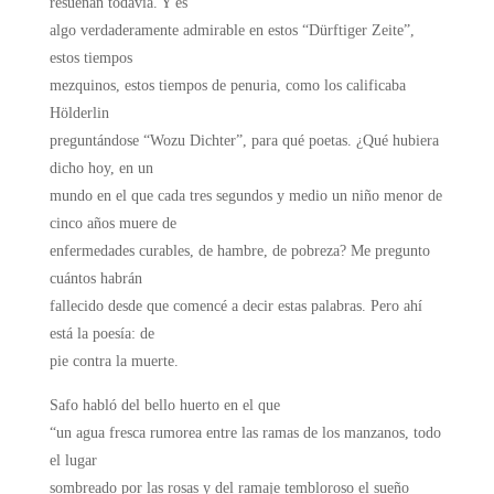
resuenan todavía. Y es
algo verdaderamente admirable en estos “Dürftiger Zeite”,
estos tiempos
mezquinos, estos tiempos de penuria, como los calificaba
Hölderlin
preguntándose “Wozu Dichter”, para qué poetas. ¿Qué hubiera
dicho hoy, en un
mundo en el que cada tres segundos y medio un niño menor de
cinco años muere de
enfermedades curables, de hambre, de pobreza? Me pregunto
cuántos habrán
fallecido desde que comencé a decir estas palabras. Pero ahí
está la poesía: de
pie contra la muerte.
Safo habló del bello huerto en el que
“un agua fresca rumorea entre las ramas de los manzanos, todo
el lugar
sombreado por las rosas y del ramaje tembloroso el sueño