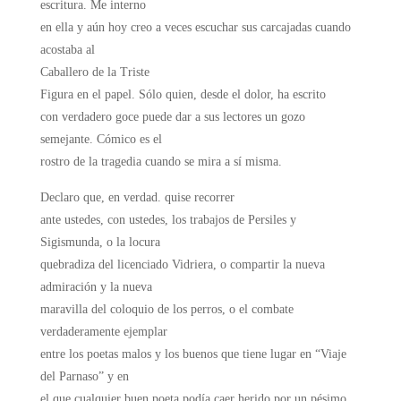
escritura. Me interno
en ella y aún hoy creo a veces escuchar sus carcajadas cuando
acostaba al
Caballero de la Triste
Figura en el papel. Sólo quien, desde el dolor, ha escrito
con verdadero goce puede dar a sus lectores un gozo
semejante. Cómico es el
rostro de la tragedia cuando se mira a sí misma.
Declaro que, en verdad. quise recorrer
ante ustedes, con ustedes, los trabajos de Persiles y
Sigismunda, o la locura
quebradiza del licenciado Vidriera, o compartir la nueva
admiración y la nueva
maravilla del coloquio de los perros, o el combate
verdaderamente ejemplar
entre los poetas malos y los buenos que tiene lugar en “Viaje
del Parnaso” y en
el que cualquier buen poeta podía caer herido por un pésimo