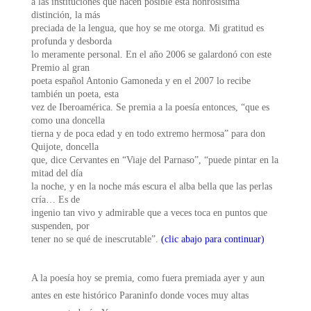
a las instituciones que hacen posible esta honrosísima
distinción, la más
preciada de la lengua, que hoy se me otorga. Mi gratitud es
profunda y desborda
lo meramente personal. En el año 2006 se galardonó con este
Premio al gran
poeta español Antonio Gamoneda y en el 2007 lo recibe
también un poeta, esta
vez de Iberoamérica. Se premia a la poesía entonces, “que es
como una doncella
tierna y de poca edad y en todo extremo hermosa” para don
Quijote, doncella
que, dice Cervantes en “Viaje del Parnaso”, “puede pintar en la
mitad del día
la noche, y en la noche más escura el alba bella que las perlas
cría… Es de
ingenio tan vivo y admirable que a veces toca en puntos que
suspenden, por
tener no se qué de inescrutable”.
(clic abajo para continuar)
A la poesía hoy se premia, como fuera premiada ayer y aun
antes en este histórico Paraninfo donde voces muy altas