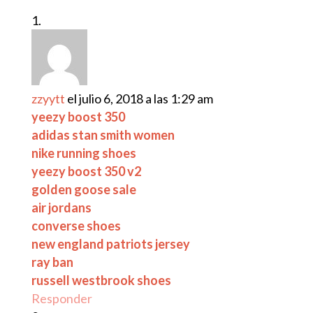
zzyytt
el julio 6, 2018 a las 1:29 am
yeezy boost 350
adidas stan smith women
nike running shoes
yeezy boost 350 v2
golden goose sale
air jordans
converse shoes
new england patriots jersey
ray ban
russell westbrook shoes
Responder