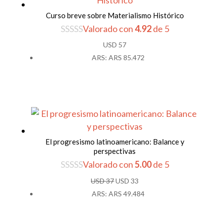
Curso breve sobre Materialismo Histórico
Valorado con
4.92
de 5
USD
57
ARS
:
ARS 85.472
El progresismo latinoamericano: Balance y
perspectivas
Valorado con
5.00
de 5
El
El
USD
37
USD
33
precio
precio
ARS
:
ARS 49.484
original
actual
era:
es: