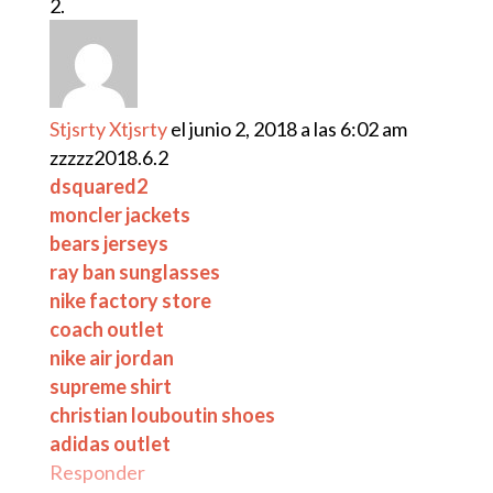
Stjsrty Xtjsrty
el junio 2, 2018 a las 6:02 am
zzzzz2018.6.2
dsquared2
moncler jackets
bears jerseys
ray ban sunglasses
nike factory store
coach outlet
nike air jordan
supreme shirt
christian louboutin shoes
adidas outlet
Responder