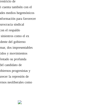
rrestricto de
ri cuenta también con el
randes medios hegemónicos
información para favorecer
urocracia sindical
con el respaldo
 siniestros como el ex
idente del gobierno
znar, dos impresentables
rtidos y movimientos
festado su profunda
 del candidato de
obiernos progresistas y
recer la represión de
ernos neoliberales como