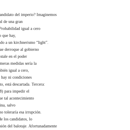
 candidato del imperio? Imaginemos
ral de una gran
Probabilidad igual a cero
o que hay,
do a un kirchnerismo “light”.
que derroque al gobierno
stale en el poder
imeras medidas sería la
bién igual a cero,
 hay ni condiciones
to, está descartada. Tercera:
8) para impedir el
ue tal acontecimiento
ina, salvo
o toleraría esa irrupción.
de los candidatos, lo
ensión del balotaje. Afortunadamente