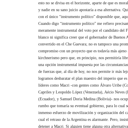
esto no se divisa en el horizonte, aparte de que es mora
y nadie en su sano juicio apostaría a esa alternativa. Qu
con el único “instrumento político” disponible que, aquí
Cuando digo “instrumento político” me refiero precisam
meramente instrumental del voto por el candidato del 
blanco ni significa creer que el gobernador de Buenos 
convertido en el Che Guevara; no es tampoco una prom
compromiso con un proyecto que es todavía más ajeno a
kirchnerismo pero que, en principio, nos permitiría li
una opción instrumental impuesta por las circunstancias
de fuerzas que, al día de hoy, no nos permite ir más lej
logramos desbaratar el plan maestro del imperio que es
líderes como Macri -con gentes como Álvaro Uribe (C
Capriles y Leopoldo López (Venezuela), Aécio Neves (
(Ecuador), y Samuel Doria Medina (Bolivia)- nos ocup
rumbo que tomaría su eventual gobierno, para lo cual s
inmenso esfuerzo de movilización y organización del c
cual el retraso de la Argentina es alarmante. Pero, insi
detener a Macri. Si alguien tiene alguna otra alternativ