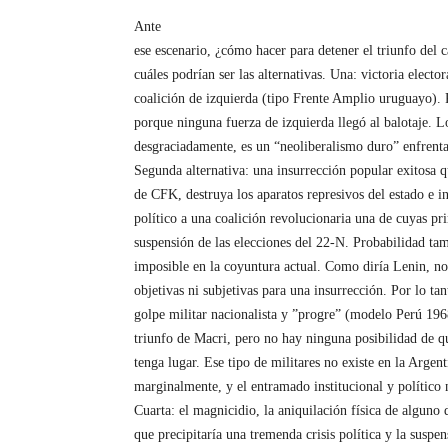
Ante
ese escenario, ¿cómo hacer para detener el triunfo del
cuáles podrían ser las alternativas. Una: victoria electo
coalición de izquierda (tipo Frente Amplio uruguayo). 
porque ninguna fuerza de izquierda llegó al balotaje. L
desgraciadamente, es un “neoliberalismo duro” enfrenta
Segunda alternativa: una insurrección popular exitosa 
de CFK, destruya los aparatos represivos del estado e in
político a una coalición revolucionaria una de cuyas pr
suspensión de las elecciones del 22-N. Probabilidad tam
imposible en la coyuntura actual. Como diría Lenin, no
objetivas ni subjetivas para una insurrección. Por lo tan
golpe militar nacionalista y ”progre” (modelo Perú 196
triunfo de Macri, pero no hay ninguna posibilidad de q
tenga lugar. Ese tipo de militares no existe en la Argent
marginalmente, y el entramado institucional y político n
Cuarta: el magnicidio, la aniquilación física de alguno 
que precipitaría una tremenda crisis política y la susp