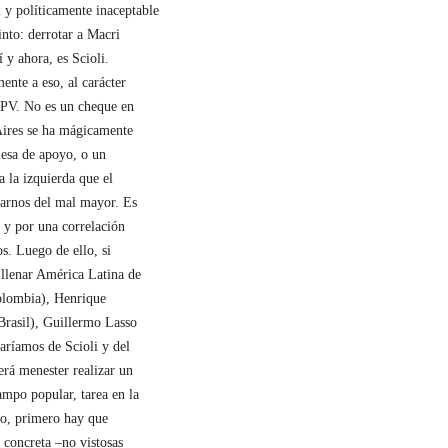
l y políticamente inaceptable
into: derrotar a Macri
 y ahora, es Scioli.
ente a eso, al carácter
FPV. No es un cheque en
Aires se ha mágicamente
esa de apoyo, o un
 la izquierda que el
brarnos del mal mayor. Es
 y por una correlación
os. Luego de ello, si
 llenar América Latina de
olombia), Henrique
Brasil), Guillermo Lasso
aríamos de Scioli y del
erá menester realizar un
ampo popular, tarea en la
sto, primero hay que
a concreta –no vistosas