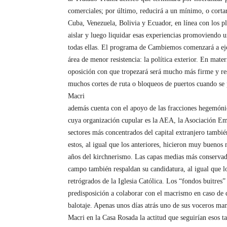
comerciales; por último, reducirá a un mínimo, o cortar
Cuba, Venezuela, Bolivia y Ecuador, en línea con los p
aislar y luego liquidar esas experiencias promoviendo
todas ellas. El programa de Cambiemos comenzará a ej
área de menor resistencia: la política exterior. En mate
oposición con que tropezará será mucho más firme y re
muchos cortes de ruta o bloqueos de puertos cuando s
Macri
además cuenta con el apoyo de las fracciones hegemóni
cuya organización cupular es la AEA, la Asociación Em
sectores más concentrados del capital extranjero tambié
estos, al igual que los anteriores, hicieron muy buenos 
años del kirchnerismo. Las capas medias más conservad
campo también respaldan su candidatura, al igual que l
retrógrados de la Iglesia Católica. Los “fondos buitres
predisposición a colaborar con el macrismo en caso de q
balotaje. Apenas unos días atrás uno de sus voceros man
Macri en la Casa Rosada la actitud que seguirían esos t