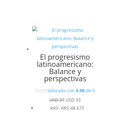
El progresismo
latinoamericano:
Balance y
perspectivas
Valorado con
5.00
de 5
El
El
USD
37
USD
33
precio
precio
ARS
:
ARS 48.675
original
actual
era:
es:
USD 37.
USD 33.