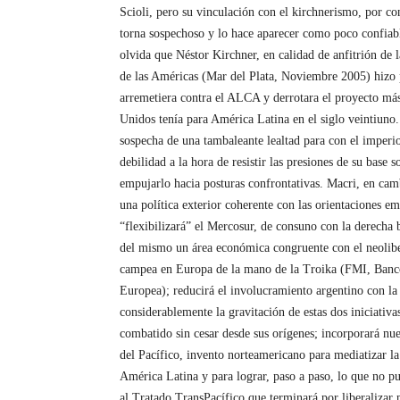
Scioli, pero su vinculación con el kirchnerismo, por con
torna sospechoso y lo hace aparecer como poco confiab
olvida que Néstor Kirchner, en calidad de anfitrión de
de las Américas (Mar del Plata, Noviembre 2005) hizo
arremetiera contra el ALCA y derrotara el proyecto má
Unidos tenía para América Latina en el siglo veintiuno.
sospecha de una tambaleante lealtad para con el imperi
debilidad a la hora de resistir las presiones de su base 
empujarlo hacia posturas confrontativas. Macri, en cam
una política exterior coherente con las orientaciones 
“flexibilizará” el Mercosur, de consuno con la derecha 
del mismo un área económica congruente con el neolib
campea en Europa de la mano de la Troika (FMI, Ban
Europea); reducirá el involucramiento argentino co
considerablemente la gravitación de estas dos iniciativ
combatido sin cesar desde sus orígenes; incorporará nue
del Pacífico, invento norteamericano para mediatizar la
América Latina y para lograr, paso a paso, lo que no 
al Tratado TransPacífico que terminará por liberalizar 