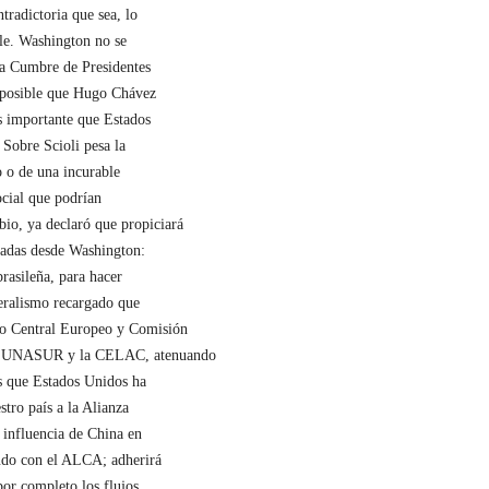
tradictoria que sea, lo
le. Washington no se
 la Cumbre de Presidentes
 posible que Hugo Chávez
s importante que Estados
 Sobre Scioli pesa la
o o de una incurable
social que podrían
bio, ya declaró que propiciará
emadas desde Washington:
brasileña, para hacer
eralismo recargado que
co Central Europeo y Comisión
n la UNASUR y la CELAC, atenuando
as que Estados Unidos ha
stro país a la Alianza
 influencia de China en
pudo con el ALCA; adherirá
por completo los flujos