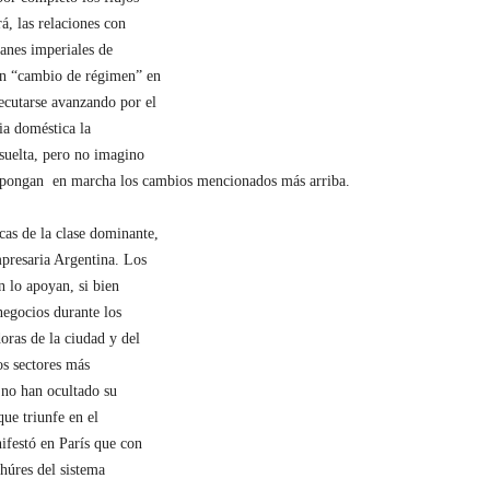
á, las relaciones con
lanes imperiales de
 un “cambio de régimen” en
ecutarse avanzando por el
ria doméstica la
suelta, pero no imagino
e pongan en marcha los cambios mencionados más arriba.
cas de la clase dominante,
presaria Argentina. Los
n lo apoyan, si bien
negocios durante los
oras de la ciudad y del
os sectores más
” no han ocultado su
ue triunfe en el
ifestó en París que con
ahúres del sistema