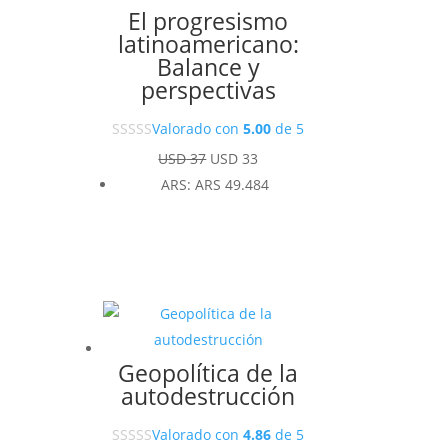
El progresismo
latinoamericano:
Balance y
perspectivas
Valorado con
5.00
de 5
El
El
USD
37
USD
33
precio
precio
ARS
:
ARS 49.484
original
actual
era:
es:
USD 37.
USD 33.
Geopolítica de la
autodestrucción
Valorado con
4.86
de 5