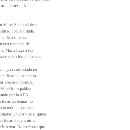
toria posterior se
io Macri-Scioli adolece
lítico. Son, sin duda,
Uno, Macri, es un
en una tradición de
a. Macri llega a los
nte colección de fuerzas
 se haya manifestado en
entificar la naturaleza
or precisión posible,
A Macri lo respaldan
nzando por la AEA
 todas las demás; lo
acia todo lo que huela a
Estados Unidos y es él quien
accionario cuyas otras
ría Aznar. No es casual que