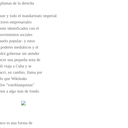
s plumas de la derecha
ze y todo el mandarinato imperial.
ctores empresariales
nte identificados con el
movimientos sociales
suelo popular- y estos
 poderes mediáticos y el
drá gobernar sin atender
recer una pequeña nota de
li viaja a Cuba y se
acri, en cambio, llama por
 lo que Wikileaks
 los “votoblanquistas”
iten a algo más de fondo.
anco es una forma de