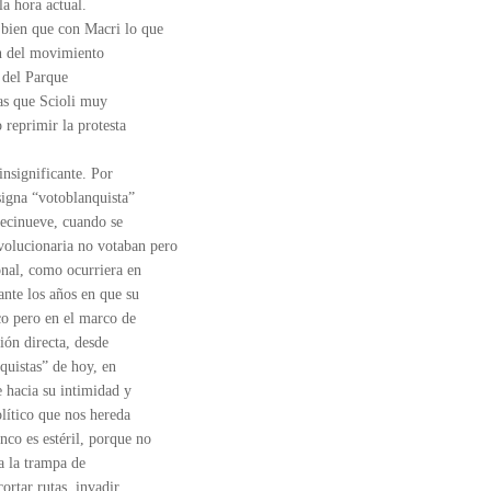
la hora actual.
 bien que con Macri lo que
ión del movimiento
o del Parque
as que Scioli muy
 reprimir la protesta
insignificante. Por
nsigna “votoblanquista”
diecinueve, cuando se
evolucionaria no votaban pero
onal, como ocurriera en
nte los años en que su
co pero en el marco de
ión directa, desde
nquistas” de hoy, en
 hacia su intimidad y
olítico que nos hereda
nco es estéril, porque no
a la trampa de
ortar rutas, invadir