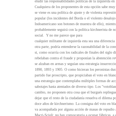
eludir las responsabilidades políticas de la izquierda en 
Cualquiera de los proponentes de esta opción sabe muy
se viene es una política de ajuste y de violenta repres
popular (los incidentes del Borda o el violento desaloj
Indoamericano son botones de muestra de ello), mientr
probablemente seguirá con la política kirchnerista de no
social. Y no me parece que para
cualquier militante de izquierda esta sea una diferencia 
otra parte, podría entenderse la razonabilidad de la co
si, como ocurría con los radicales de finales del siglo 
rebelaban contra el fraude y proponían la abstención r
se alzaban en armas y seguían una estrategia insurrecci
1890, 1893 y 1905. O como hicieran los peronistas dura
partido fue proscripto, que propiciaban el voto en blan
una estrategia que contemplaba múltiples formas de acc
sabotajes hasta atentados de diverso tipo. Los “votobla
cambio, no proponen otra cosa que el burgués repliegue
dejar que el resto de la ciudadanía resuelva el dilema p
doce años de kirchnerismo. La consigna del voto en bla
va acompañada por alguna acción de masas de repudio 
Macri-Scioli: no hay convocatoria a ocupar fábricas, a c