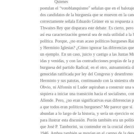
Quienes
postulan el “votoblanquismo” señalan que en el balotaj
dos candidatos de la burguesía que se mueven en la ca
correctamente señala Eduardo Grüner en su respuesta a
Thwaites Rey que disparara este debate. Es cierto, pero
así esa caracterización general sea de nula utilidad a la
política. Porque, ¿no eran acaso políticos burgueses Ra
y Herminio Iglesias? ¿Cómo ignorar las diferencias qu
un ejemplo. En un caso, juicio y castigo a las Juntas Mi
idas y venidas, y con las contradicciones propias de la 
burguesa del partido Radical; en el otro, autoamnistía d
genocidas ratificada por ley del Congreso y desenfreno
Herminio y sus patotas, continuando con la siniestra ob
Obvio, ni Alfonsín ni Luder aspiraban a construir una s
siquiera a iniciar una transición hacia el socialismo, 
Allende. Pero, ¿no eran significativas esas diferencias p
a que todos eran políticos burgueses? Me parece que sí.
abundan a lo largo de la historia, y sería un ejercicio o
para ilustrar esta discusión. Perón también era un políti
que José P. Tamborini, su contendor en la crucial elecc
1946. Ambos también se movían en el campo de la derec