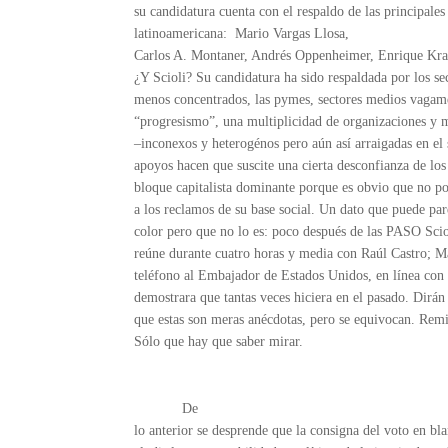
su candidatura cuenta con el respaldo de las principale
latinoamericana: Mario Vargas Llosa,
Carlos A. Montaner, Andrés Oppenheimer, Enrique Krau
¿Y Scioli? Su candidatura ha sido respaldada por los se
menos concentrados, las pymes, sectores medios vagame
“progresismo”, una multiplicidad de organizaciones y 
–inconexos y heterogénos pero aún así arraigadas en el 
apoyos hacen que suscite una cierta desconfianza de los
bloque capitalista dominante porque es obvio que no po
a los reclamos de su base social. Un dato que puede pa
color pero que no lo es: poco después de las PASO Scio
reúne durante cuatro horas y media con Raúl Castro; M
teléfono al Embajador de Estados Unidos, en línea con
demostrara que tantas veces hiciera en el pasado. Dirán
que estas son meras anécdotas, pero se equivocan. Rem
Sólo que hay que saber mirar.
De
lo anterior se desprende que la consigna del voto en bl