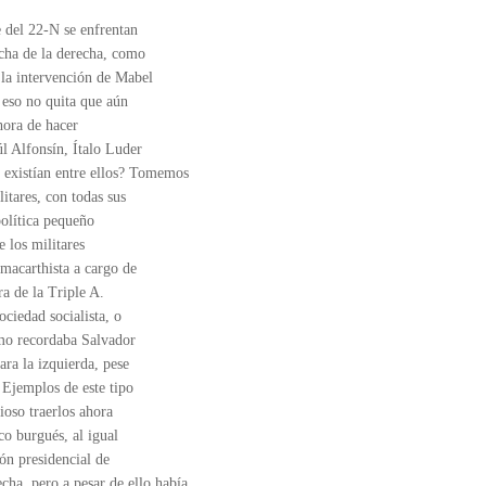
e del 22-N se enfrentan
ncha de la derecha, como
 la intervención de Mabel
 eso no quita que aún
 hora de hacer
úl Alfonsín, Ítalo Luder
e existían entre ellos? Tomemos
litares, con todas sus
política pequeño
e los militares
 macarthista a cargo de
ra de la Triple A.
ociedad socialista, o
como recordaba Salvador
ara la izquierda, pese
 Ejemplos de este tipo
cioso traerlos ahora
co burgués, al igual
ión presidencial de
ha, pero a pesar de ello había