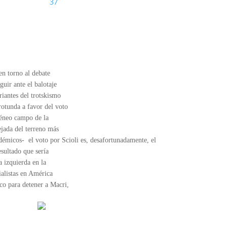
37
en torno al debate
guir ante el balotaje
riantes del trotskismo
rotunda a favor del voto
géneo campo de la
ejada del terreno más
adémicos- el voto por Scioli es, desafortunadamente, el
sultado que sería
a izquierda en la
ialistas en América
co para detener a Macri,