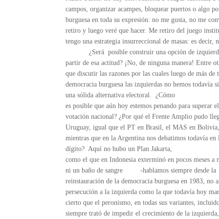
campos, organizar acampes, bloquear puertos o algo por 
burguesa en toda su expresión: no me gusta, no me con
retiro y luego veré que hacer. Me retiro del juego inst
tengo una estrategia insurreccional de masas: es decir, 
¿Será posible construir una opción de izquierd
partir de esa actitud? ¡No, de ninguna manera! Entre ot
que discutir las razones por las cuales luego de más de 
democracia burguesa las izquierdas no hemos todavía si
una sólida alternativa electoral. ¿Cómo
es posible que aún hoy estemos penando para superar el
votación nacional? ¿Por qué el Frente Amplio pudo llega
Uruguay, igual que el PT en Brasil, el MAS en Bolivi
mientras que en la Argentina nos debatimos todavía en 
dígito? Aquí no hubo un Plan Jakarta,
como el que en Indonesia exterminó en pocos meses a 
ni un baño de sangre -hablamos siempre desde la
reinstauración de la democracia burguesa en 1983, no a
persecución a la izquierda como la que todavía hoy mar
cierto que el peronismo, en todas sus variantes, incluid
siempre trató de impedir el crecimiento de la izquierda,