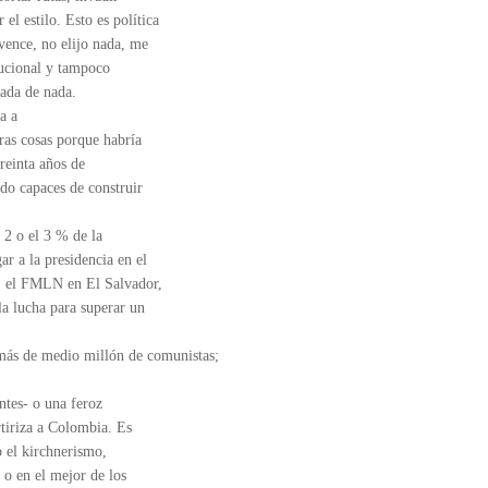
el estilo. Esto es política
vence, no elijo nada, me
itucional y tampoco
nada de nada.
a a
ras cosas porque habría
treinta años de
do capaces de construir
 2 o el 3 % de la
r a la presidencia en el
a, el FMLN en El Salvador,
la lucha para superar un
más de medio millón de comunistas;
ntes- o una feroz
tiriza a Colombia. Es
o el kirchnerismo,
 o en el mejor de los