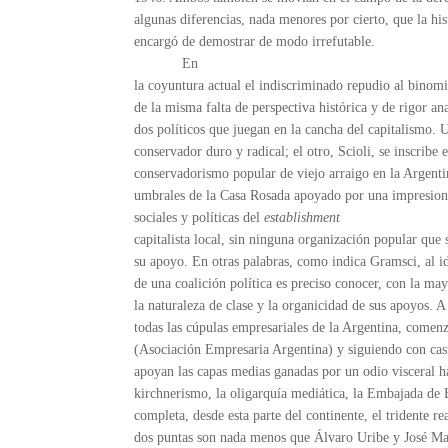
algunas diferencias, nada menores por cierto, que la his
encargó de demostrar de modo irrefutable.
En
la coyuntura actual el indiscriminado repudio al binom
de la misma falta de perspectiva histórica y de rigor ana
dos políticos que juegan en la cancha del capitalismo. 
conservador duro y radical; el otro, Scioli, se inscribe 
conservadorismo popular de viejo arraigo en la Argentin
umbrales de la Casa Rosada apoyado por una impresiona
sociales y políticas del
establishment
capitalista local, sin ninguna organización popular que
su apoyo. En otras palabras, como indica Gramsci, al id
de una coalición política es preciso conocer, con la may
la naturaleza de clase y la organicidad de sus apoyos. 
todas las cúpulas empresariales de la Argentina, come
(Asociación Empresaria Argentina) y siguiendo con casi
apoyan las capas medias ganadas por un odio visceral h
kirchnerismo, la oligarquía mediática, la Embajada de 
completa, desde esta parte del continente, el tridente re
dos puntas son nada menos que Álvaro Uribe y José Ma