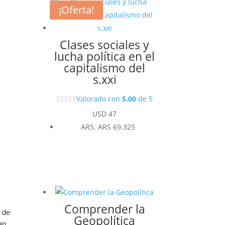
¡Oferta!
Clases sociales y
lucha política en el
capitalismo del
s.xxi
Valorado con
5.00
de 5
USD
47
ARS
:
ARS 69.325
l
o
Comprender la
d de
Geopolítica
an