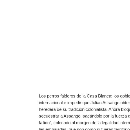
Los perros falderos de la Casa Blanca: los gobie
internacional e impedir que Julian Assange obten
heredera de su tradición colonialista. Ahora b
secuestrar a Assange, sacándolo por la fuerza
fallido”, colocado al margen de la legalidad inte
las embajadas, que son como si fueran territorios