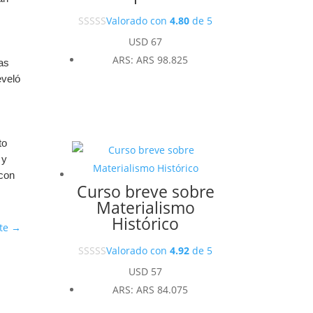
Valorado con
4.80
de 5
USD
67
ARS
:
ARS 98.825
las
eveló
o
to
 y
 con
Curso breve sobre
Materialismo
Histórico
te
→
Valorado con
4.92
de 5
USD
57
ARS
:
ARS 84.075