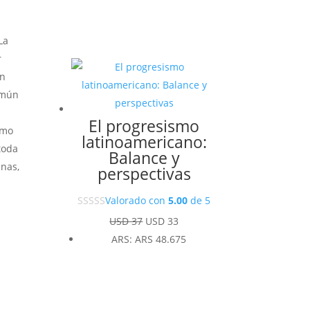
La
r
ón
omún
El progresismo
omo
latinoamericano:
toda
Balance y
inas,
perspectivas
Valorado con
5.00
de 5
El
El
USD
37
USD
33
precio
precio
ARS
:
ARS 48.675
original
actual
era:
es:
USD 37.
USD 33.