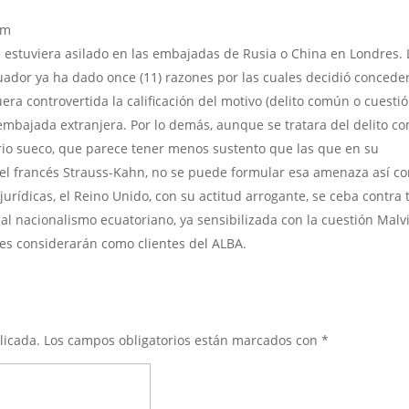
pm
 estuviera asilado en las embajadas de Rusia o China en Londres. 
uador ya ha dado once (11) razones por las cuales decidió concede
uera controvertida la calificación del motivo (delito común o cuesti
 embajada extranjera. Por lo demás, aunque se tratara del delito c
orio sueco, que parece tener menos sustento que las que en su
, el francés Strauss-Kahn, no se puede formular esa amenaza así c
jurídicas, el Reino Unido, con su actitud arrogante, se ceba contra 
 al nacionalismo ecuatoriano, ya sensibilizada con la cuestión Malv
es considerarán como clientes del ALBA.
licada.
Los campos obligatorios están marcados con
*