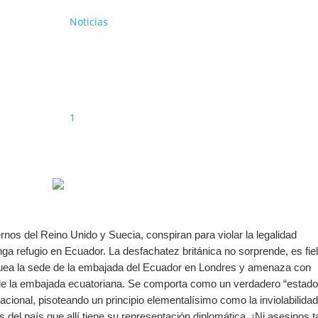
Noticias
1
rnos del Reino Unido y Suecia, conspiran para violar la legalidad
ga refugio en Ecuador. La desfachatez británica no sorprende, es fie
loquea la sede de la embajada del Ecuador en Londres y amenaza con
 de la embajada ecuatoriana. Se comporta como un verdadero “estad
rnacional, pisoteando un principio elementalísimo como la inviolabilida
 del país que allí tiene su representación diplomática. ¡Ni asesinos t