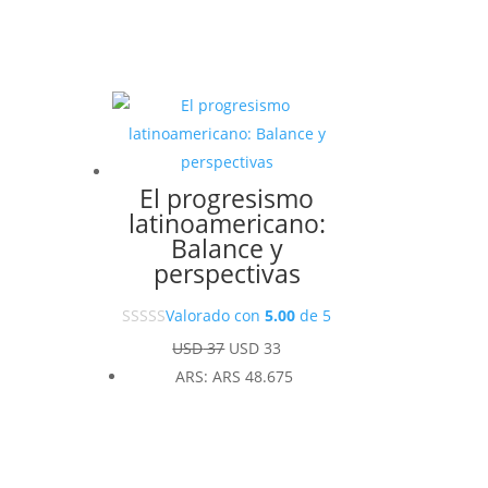
El progresismo
latinoamericano:
Balance y
perspectivas
Valorado con
5.00
de 5
El
El
USD
37
USD
33
precio
precio
ARS
:
ARS 48.675
original
actual
era:
es:
USD 37.
USD 33.