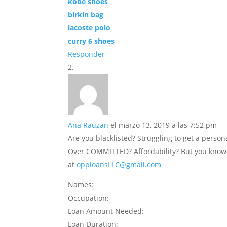
kobe shoes
birkin bag
lacoste polo
curry 6 shoes
Responder
Ana Rauzan
el marzo 13, 2019 a las 7:52 pm
Are you blacklisted? Struggling to get a perso
Over COMMITTED? Affordability? But you know y
at
opploansLLC@gmail.com
Names:
Occupation:
Loan Amount Needed:
Loan Duration: