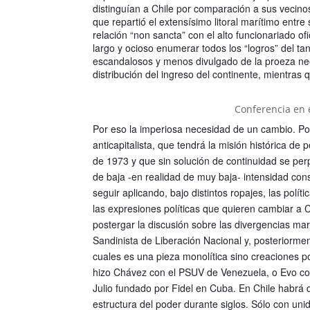
distinguían a Chile por comparación a sus vecino
que repartió el extensísimo litoral marítimo ent
relación “non sancta” con el alto funcionariado of
largo y ocioso enumerar todos los “logros” del t
escandalosos y menos divulgado de la proeza neol
distribución del ingreso del continente, mientras
Conferencia en 
Por eso la imperiosa necesidad de un cambio. Por
anticapitalista, que tendrá la misión histórica d
de 1973 y que sin solución de continuidad se perp
de baja -en realidad de muy baja- intensidad con
seguir aplicando, bajo distintos ropajes, las polít
las expresiones políticas que quieren cambiar a 
postergar la discusión sobre las divergencias ma
Sandinista de Liberación Nacional y, posteriorme
cuales es una pieza monolítica sino creaciones po
hizo Chávez con el PSUV de Venezuela, o Evo con
Julio fundado por Fidel en Cuba. En Chile habrá 
estructura del poder durante siglos. Sólo con uni