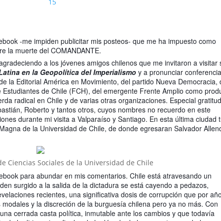
15
book -me impiden publicitar mis posteos- que me ha impuesto como
obre la muerte del COMANDANTE.
r agradeciendo a los jóvenes amigos chilenos que me invitaron a visitar 
Latina en la Geopolítica del Imperialismo
y a pronunciar conferencia
de la Editorial América en Movimiento, del partido Nueva Democracia,
 Estudiantes de Chile (FCH), del emergente Frente Amplio como prod
erda radical en Chile y de varias otras organizaciones. Especial gratitu
bastián, Roberto y tantos otros, cuyos nombres no recuerdo en este
nes durante mi visita a Valparaíso y Santiago. En esta última ciudad 
a Magna de la Universidad de Chile, de donde egresaran Salvador Allen
de Ciencias Sociales de la Universidad de Chile
book para abundar en mis comentarios. Chile está atravesando un
rden surgido a la salida de la dictadura se está cayendo a pedazos,
velaciones recientes, una significativa dosis de corrupción que por añ
 modales y la discreción de la burguesía chilena pero ya no más. Con
 una cerrada casta política, inmutable ante los cambios y que todavía