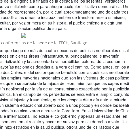
te de la dirigencia a finales de la década de los sesentas, verdaderos
erza suficiente como para ahogar cualquier iniciativa democrática. Un
idad de representación, por lo cual aproximadamente uno de cada tres
n acudir a las urnas; e incapaz también de transformarse a sí mismo,
ltar, por vez primera en su historia, al pueblo chileno a elegir una
la organización política de su país.
 conferencias de la sede de la FECH, Santiago
rque luego de más de cuatro décadas de políticas neoliberales el sa
nces en ciertas áreas (infraestructura, principalmente, e inversión
dustrialización y la acrecentada vulnerabilidad externa de la economía
mayorías nacionales dejadas a la vera del camino. Como antes, en los 
dos Chiles: el del sector que se benefició con las políticas neoliberal
 de las amplias mayorías nacionales que son las víctimas de esas política
 es quien se apropia de la tajada del león, mientras que las capas med
stín neoliberal por la vía de un consumismo exacerbado por la publicid
lítica. En el campo de los perdedores se encuentra el amplio conjunt
isional injusto y fraudulento, que los despoja día a día ante la mirada
un sistema educacional abierto sólo a unos pocos y en donde los ideal
odavía no alcanzaron a cruzar la Cordillera. En la Universidad de Chil
al e internacional, no existe el co-gobierno y apenas un estudiante, en
sentarse en el recinto y hacer oír su voz pero sin derecho a voto. Un
n hizo estragos en la salud pública, otrora uno de los rasgos que