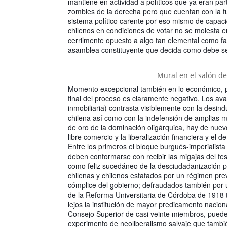
mantiene en actividad a políticos que ya eran par
zombies de la derecha pero que cuentan con la fu
sistema político carente por eso mismo de capac
chilenos en condiciones de votar no se molesta e
cerrilmente opuesto a algo tan elemental como facu
asamblea constituyente que decida como debe ser 
Mural en el salón de
Momento excepcional también en lo económico, po
final del proceso es claramente negativo. Los ava
inmobiliaria) contrasta visiblemente con la desin
chilena así como con la indefensión de amplias 
de oro de la dominación oligárquica, hay de nuevo 
libre comercio y la liberalización financiera y el
Entre los primeros el bloque burgués-imperialista
deben conformarse con recibir las migajas del fe
como feliz sucedáneo de la desciudadanización po
chilenas y chilenos estafados por un régimen prev
cómplice del gobierno; defraudados también por 
de la Reforma Universitaria de Córdoba de 1918 t
lejos la institución de mayor predicamento nacion
Consejo Superior de casi veinte miembros, puede 
experimento de neoliberalismo salvaje que tambié