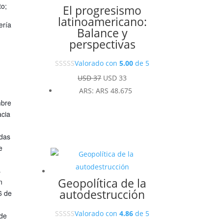
to;
El progresismo
latinoamericano:
ería
Balance y
perspectivas
Valorado con
5.00
de 5
El
El
USD
37
USD
33
precio
precio
ARS
:
ARS 48.675
mbre
original
actual
acia
era:
es:
a
USD 37.
USD 33.
odas
e
s
Geopolítica de la
n
autodestrucción
6 de
Valorado con
4.86
de 5
 de