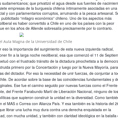
s sudamericanos; que privatizó el agua desde sus fuentes de nacimien
re siete empresas de la burguesía chilena íntimamente asociadas en una
icial y con parlamentarios corruptos, arruinando a la pesca artesanal. S
an publicitado “milagro económico” chileno. Uno de los aspectos más
iberal es haber convertido a Chile en uno de los países con la peor
 que en los años de Allende sobresalía precisamente por lo contrario.
el Aula Magna de la Universidad de Chile
 eso la importancia del surgimiento de esta nueva izquierda radical,
e poner fin a la larga noche neoliberal, esa que comenzó el 11 de Septie
etuó con el frustrado tránsito de la dictadura pinochetista a la democr
struida primero por la Concertación y luego por la Nueva Mayoría, par
icas del dictador. Por eso la necesidad de unir fuerzas, de conjuntar a t
Chile. De acordar sobre la base de las coincidencias fundamentales y d
rginales. Ese fue el camino seguido por nuevas fuerzas como el Frente
nte, del Frente Farabundo Martí de Liberación Nacional, ninguno de lo
líticas que supieron construir la unidad en la diversidad. Como tambié
 el MAS o Correa con Alianza País. Y esa también es la historia del 2
que librar una lucha muy dura contra una derecha enquistada en la
dad, con mucha unidad, y también con claridad ideológica en la batalla