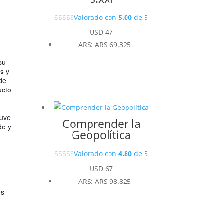
Valorado con
5.00
de 5
USD
47
ARS
:
ARS 69.325
su
s y
 de
ucto
d
tuve
Comprender la
de y
Geopolítica
Valorado con
4.80
de 5
USD
67
ARS
:
ARS 98.825
os