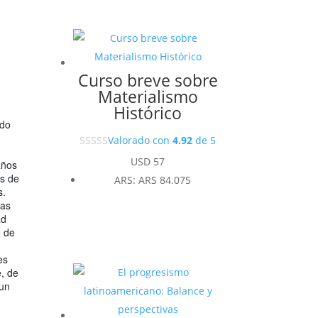
Curso breve sobre
Materialismo
Histórico
ldo
Valorado con
4.92
de 5
USD
57
años
es de
ARS
:
ARS 84.075
s.
ias
ad
o de
es
e, de
 un