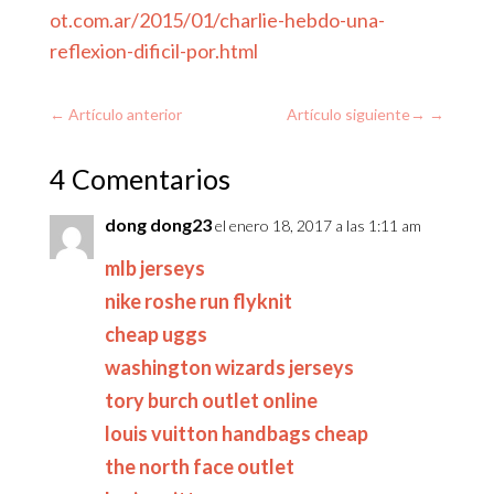
ot.com.ar/2015/01/charlie-hebdo-una-
reflexion-dificil-por.html
←
Artículo anterior
Artículo siguiente
→
4 Comentarios
dong dong23
el enero 18, 2017 a las 1:11 am
mlb jerseys
nike roshe run flyknit
cheap uggs
washington wizards jerseys
tory burch outlet online
louis vuitton handbags cheap
the north face outlet