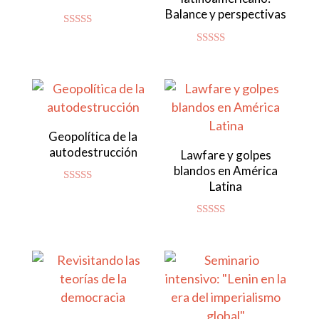
Balance y perspectivas
Valorado
con
Valorado con
4.92
5.00
de 5
de 5
Geopolítica de la
autodestrucción
Lawfare y golpes
blandos en América
Latina
Valorado
con
4.86
de 5
Valorado con
5.00
de 5