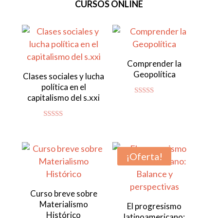
CURSOS ONLINE
Comprender la
Geopolítica
Clases sociales y lucha
política en el
capitalismo del s.xxi
Valorado
con
4.80
de 5
Valorado con
5.00
de 5
¡Oferta!
Curso breve sobre
Materialismo
El progresismo
Histórico
latinoamericano: