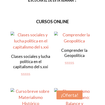
CURSOS ONLINE
Comprender la
Geopolítica
Clases sociales y lucha
política en el
capitalismo del s.xxi
Valorado
con
4.80
de 5
Valorado con
5.00
de 5
¡Oferta!