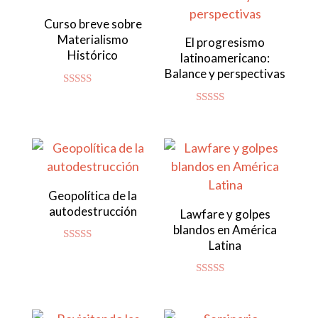
Curso breve sobre
Materialismo
El progresismo
Histórico
latinoamericano:
Balance y perspectivas
Valorado
con
Valorado con
4.92
5.00
de 5
de 5
Geopolítica de la
autodestrucción
Lawfare y golpes
blandos en América
Latina
Valorado
con
4.86
de 5
Valorado con
5.00
de 5