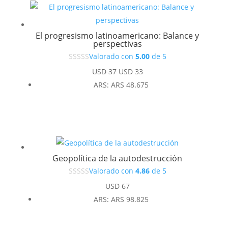
El progresismo latinoamericano: Balance y
perspectivas
Valorado con
5.00
de 5
El
El
USD
37
USD
33
precio
precio
ARS
:
ARS 48.675
original
actual
era:
es:
USD 37.
USD 33.
Geopolítica de la autodestrucción
Valorado con
4.86
de 5
USD
67
ARS
:
ARS 98.825