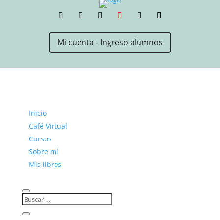
Mi cuenta - Ingreso alumnos
Inicio
Café Virtual
Cursos
Sobre mí
Mis libros