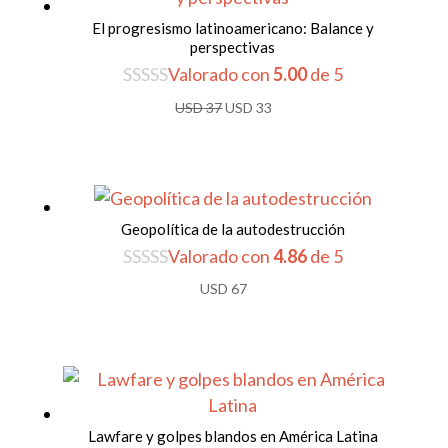
El progresismo latinoamericano: Balance y
perspectivas
Valorado con
5.00
de 5
El
El
USD
37
USD
33
precio
precio
original
actual
era:
es:
USD 37.
USD 33.
Geopolítica de la autodestrucción
Valorado con
4.86
de 5
USD
67
Lawfare y golpes blandos en América Latina