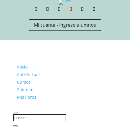
Mi cuenta - Ingreso alumnos
Inicio
Café Virtual
Cursos
Sobre mí
Mis libros