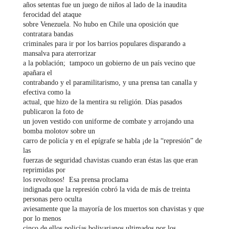
años setentas fue un juego de niños al lado de la inaudita
ferocidad del ataque
sobre Venezuela. No hubo en Chile una oposición que
contratara bandas
criminales para ir por los barrios populares disparando a
mansalva para aterrorizar
a la población; tampoco un gobierno de un país vecino que
apañara el
contrabando y el paramilitarismo, y una prensa tan canalla y
efectiva como la
actual, que hizo de la mentira su religión. Días pasados
publicaron la foto de
un joven vestido con uniforme de combate y arrojando una
bomba molotov sobre un
carro de policía y en el epígrafe se habla ¡de la “represión” de
las
fuerzas de seguridad chavistas cuando eran éstas las que eran
reprimidas por
los revoltosos! Esa prensa proclama
indignada que la represión cobró la vida de más de treinta
personas pero oculta
aviesamente que la mayoría de los muertos son chavistas y que
por lo menos
cinco de ellos policías bolivarianos ultimados por los