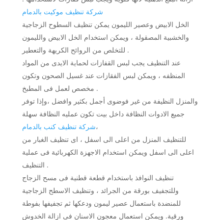
شركة تنظيف موكيت بالدمام
الخل الابيض وعصير الليمون يمكن تنظيف السطوح الزجاجية
والخشبية المصقولة ، ويمكن استخدام الخل الابيض والليمون
للتخلص من الروائح الكريهة والتعطير .
عند التنظيف يجب لبس القفازات لحماية الايدى من المواد
المنظفه ، ويمكن لبس الفقازات عند غسيل الصحون وتكون
مخصص لعمل فى المطبخ .
والمنزل النظيفة من غير فوضوى أجمل بكثير وافضل ،وإذا توفر
جميع الادوات النظافة داخل بيت تكون عمليه النظافة سهلة
شركة تنظيف كنب بالدمام
،
للتنظيف المنزل من اعلى الى اسفل ، اى تنظيف الغبار من
اعلى الى اسفل ويمكن استخدام الاجهزة الكهربائية فى عملية
التنظيف .
تنظيف النوافذ باستخدام قطعة قطنية فى مسح الزجاج
وللتجفيف بورقة من الجرائد ، وتنظيف الاسطح الزجاجية
للمنضدة باستعمال عصير ليمون ودعكها ثم تجفيفها بفوطة
ورقية. ويمكن استعمال معجون الاسنان فى ازالة الخدوش