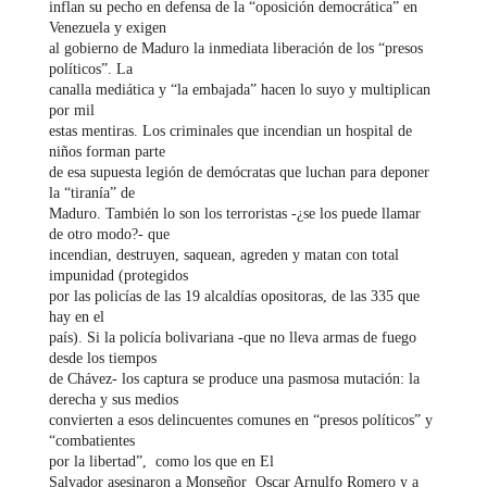
inflan su pecho en defensa de la “oposición democrática” en
Venezuela y exigen
al gobierno de Maduro la inmediata liberación de los “presos
políticos”. La
canalla mediática y “la embajada” hacen lo suyo y multiplican
por mil
estas mentiras. Los criminales que incendian un hospital de
niños forman parte
de esa supuesta legión de demócratas que luchan para deponer
la “tiranía” de
Maduro. También lo son los terroristas -¿se los puede llamar
de otro modo?- que
incendian, destruyen, saquean, agreden y matan con total
impunidad (protegidos
por las policías de las 19 alcaldías opositoras, de las 335 que
hay en el
país). Si la policía bolivariana -que no lleva armas de fuego
desde los tiempos
de Chávez- los captura se produce una pasmosa mutación: la
derecha y sus medios
convierten a esos delincuentes comunes en “presos políticos” y
“combatientes
por la libertad”,
como los que en El
Salvador asesinaron a Monseñor Oscar Arnulfo Romero y a