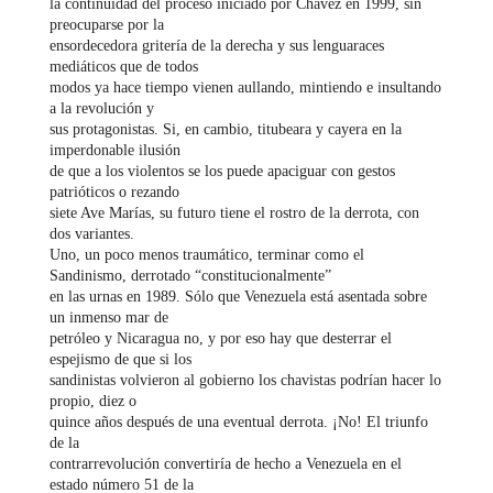
la continuidad del proceso iniciado por Chávez en 1999, sin
preocuparse por la
ensordecedora gritería de la derecha y sus lenguaraces
mediáticos que de todos
modos ya hace tiempo vienen aullando, mintiendo e insultando
a la revolución y
sus protagonistas. Si, en cambio, titubeara y cayera en la
imperdonable ilusión
de que a los violentos se los puede apaciguar con gestos
patrióticos o rezando
siete Ave Marías, su futuro tiene el rostro de la derrota, con
dos variantes.
Uno, un poco menos traumático, terminar como el
Sandinismo, derrotado “constitucionalmente”
en las urnas en 1989. Sólo que Venezuela está asentada sobre
un inmenso mar de
petróleo y Nicaragua no, y por eso hay que desterrar el
espejismo de que si los
sandinistas volvieron al gobierno los chavistas podrían hacer lo
propio, diez o
quince años después de una eventual derrota. ¡No! El triunfo
de la
contrarrevolución convertiría de hecho a Venezuela en el
estado número 51 de la