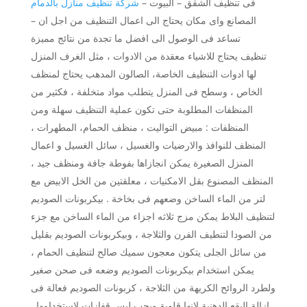
فى تنظيف الشقق – البيوت –
شركة تنظيف منازل بالدمام
– المصانع واى مكان يحتاج الى اعمال التنظيف من اجل ان
تساعد فى الوصول الى افضل ما تجدة من نتائج مميزة
تنظيف يحتاج للاشياء معقدة من الادوات ، مثل الغرف المنزل
لها ادوات التنظيف الخاصة، الصالون المدهب يحتاج لمنظف
الخاص ، وسطح فى المنزل يتطلب مواد متخلفة ، فكثير من
المنظفات المطلوبة حتى تكون عملية التنظيف سهلة ومن
المنظفات : مبيض التواليت ، منظف الحمام، المطهرات ،
المنظف للنوافذ والارضيات والغسيل ، سائل الغسيل و اعمال
المنزل الصغيرة يمكن انجازاها بفوطة جافة ومنظف جيد ،
المنظف المصنوع بقل الامكنيات ، معلقتين من الخل الابيض مع
لتر من الماء الساخن وضعهم فى بخاخة . بيكربونات الصوديم
لتنظيف البلاط يمكن مزج ثلاثه اجزاء من الماء الساخن مع جزء
من الصودا لتنطيف الفرن والثلاجة ، وبيكربونات الصوديم بقليل
من سائل الجلى يتكون معجون سميك صالح لتنظيف الحمام ،
يمكن استخدام بيكربونات الصوديم وضعه فى صحن صغير
ولطرد الروائح الكريهة من الثلاجة ، كربونات الصوديم فعالة فى
ازالة البقع الدهنية لانها قلوية ويجب لبس قفازات لاستخدامها .