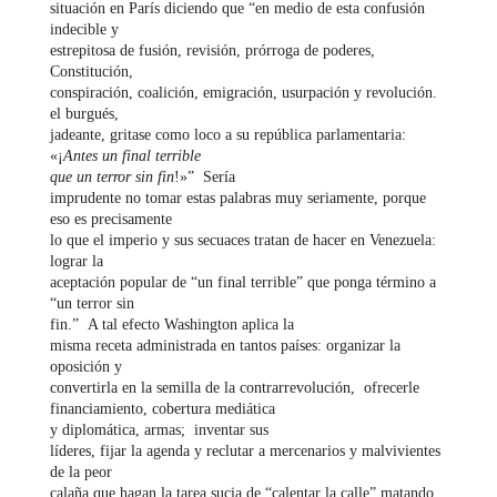
situación en París diciendo que “en medio de esta confusión
indecible y
estrepitosa de fusión, revisión, prórroga de poderes,
Constitución,
conspiración, coalición, emigración, usurpación y revolución.
el burgués,
jadeante, gritase como loco a su república parlamentaria:
«¡
Antes un final terrible
que un terror sin fin
!»” Sería
imprudente no tomar estas palabras muy seriamente, porque
eso es precisamente
lo que el imperio y sus secuaces tratan de hacer en Venezuela:
lograr la
aceptación popular de “un final terrible” que ponga término a
“un terror sin
fin.” A tal efecto Washington aplica la
misma receta administrada en tantos países: organizar la
oposición y
convertirla en la semilla de la contrarrevolución, ofrecerle
financiamiento, cobertura mediática
y diplomática, armas; inventar sus
líderes, fijar la agenda y reclutar a mercenarios y malvivientes
de la peor
calaña que hagan la tarea sucia de “calentar la calle” matando,