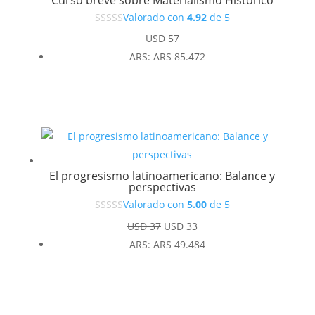
Valorado con
4.92
de 5
USD
57
ARS
:
ARS 85.472
El progresismo latinoamericano: Balance y
perspectivas
Valorado con
5.00
de 5
El
El
USD
37
USD
33
precio
precio
ARS
:
ARS 49.484
original
actual
era:
es:
USD 37.
USD 33.