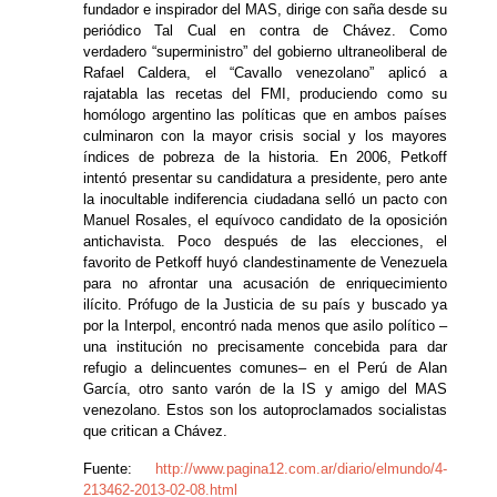
fundador e inspirador del MAS, dirige con saña desde su
periódico Tal Cual en contra de Chávez. Como
verdadero “superministro” del gobierno ultraneoliberal de
Rafael Caldera, el “Cavallo venezolano” aplicó a
rajatabla las recetas del FMI, produciendo como su
homólogo argentino las políticas que en ambos países
culminaron con la mayor crisis social y los mayores
índices de pobreza de la historia. En 2006, Petkoff
intentó presentar su candidatura a presidente, pero ante
la inocultable indiferencia ciudadana selló un pacto con
Manuel Rosales, el equívoco candidato de la oposición
antichavista. Poco después de las elecciones, el
favorito de Petkoff huyó clandestinamente de Venezuela
para no afrontar una acusación de enriquecimiento
ilícito. Prófugo de la Justicia de su país y buscado ya
por la Interpol, encontró nada menos que asilo político –
una institución no precisamente concebida para dar
refugio a delincuentes comunes– en el Perú de Alan
García, otro santo varón de la IS y amigo del MAS
venezolano. Estos son los autoproclamados socialistas
que critican a Chávez.
Fuente:
http://www.pagina12.com.ar/diario/elmundo/4-
213462-2013-02-08.html