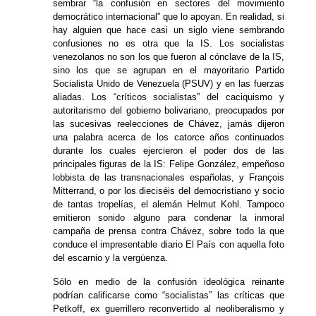
sembrar “la confusión en sectores del movimiento
democrático internacional” que lo apoyan. En realidad, si
hay alguien que hace casi un siglo viene sembrando
confusiones no es otra que la IS. Los socialistas
venezolanos no son los que fueron al cónclave de la IS,
sino los que se agrupan en el mayoritario Partido
Socialista Unido de Venezuela (PSUV) y en las fuerzas
aliadas. Los “críticos socialistas” del caciquismo y
autoritarismo del gobierno bolivariano, preocupados por
las sucesivas reelecciones de Chávez, jamás dijeron
una palabra acerca de los catorce años continuados
durante los cuales ejercieron el poder dos de las
principales figuras de la IS: Felipe González, empeñoso
lobbista de las transnacionales españolas, y François
Mitterrand, o por los dieciséis del democristiano y socio
de tantas tropelías, el alemán Helmut Kohl. Tampoco
emitieron sonido alguno para condenar la inmoral
campaña de prensa contra Chávez, sobre todo la que
conduce el impresentable diario El País con aquella foto
del escarnio y la vergüenza.
Sólo en medio de la confusión ideológica reinante
podrían calificarse como “socialistas” las críticas que
Petkoff, ex guerrillero reconvertido al neoliberalismo y