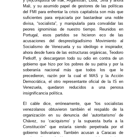
y (re)conquista de Irak, Afganistán, Libia, Siria y ahora
Mali, y su asumido papel de gestores de las políticas
del FMI para enfrentar la crisis capitalista son más que
suficientes para enjuiciarla por bastardear una noble
divisa, “socialista”, y manipularla para convalidar las
peores ignominias de nuestro tiempo. Reunidos en
Portugal, esos partidos se hicieron eco de las
acusaciones del desprestigiadísimo Movimiento al
Socialismo de Venezuela y su ideólogo e inspirador,
ahora desde fuera de las estructuras orgánicas, Teodoro
Petkoff, y descargaron todo su odio en contra de un
gobierno que hizo por los pobres de su patria y por la
soberanía nacional más que todos los que le
precedieron, razón por la cual el MAS y la Acción
Democrática, el otro representante oficial de la IS en
Venezuela, quedaron reducidos a una penosa
insignificancia política.
El cable dice, erróneamente, que “los socialistas
venezolanos obtuvieron también el respaldo de la
organización en su denuncia del ‘autoritarismo’ de
Chávez, su ‘caciquismo’ y la supuesta burla a la
Constitución” que estaría siendo perpetrada por el
gobierno bolivariano. También acusan a Caracas de