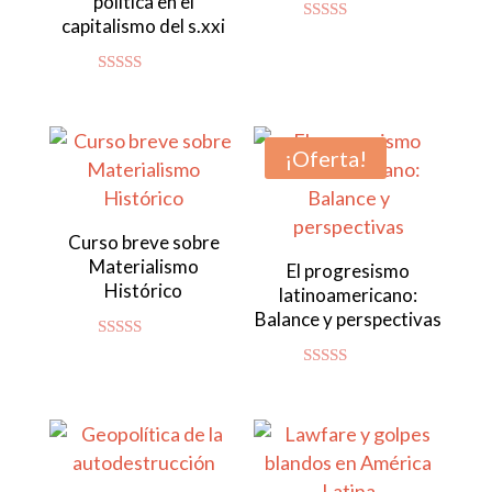
política en el
capitalismo del s.xxi
Valorado
con
4.80
de 5
Valorado con
5.00
de 5
¡Oferta!
Curso breve sobre
Materialismo
El progresismo
Histórico
latinoamericano:
Balance y perspectivas
Valorado
con
Valorado con
4.92
5.00
de 5
de 5