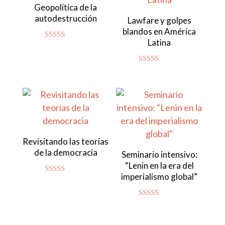
Geopolítica de la
autodestrucción
Lawfare y golpes
blandos en América
Latina
Valorado
con
4.86
de 5
Valorado con
5.00
de 5
Revisitando las teorías
de la democracia
Seminario intensivo:
“Lenin en la era del
imperialismo global”
Valorado
con
4.83
de 5
Valorado
con
4.94