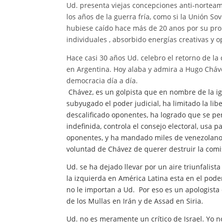
Ud. presenta viejas concepciones anti-nortea
los años de la guerra fría, como si la Unión Sov
hubiese caído hace más de 20 anos por su pro
individuales , absorbido energías creativas y
Hace casi 30 años Ud. celebro el retorno de l
en Argentina. Hoy alaba y admira a Hugo Chávez
democracia día a día.
Chávez, es un golpista que en nombre de la i
subyugado el poder judicial, ha limitado la li
descalificado oponentes, ha logrado que se pe
indefinida, controla el consejo electoral, usa p
oponentes, y ha mandado miles de venezolanos
voluntad de Chávez de querer destruir la com
Ud. se ha dejado llevar por un aire triunfalist
la izquierda en América Latina esta en el poder
no le importan a Ud. Por eso es un apologist
de los Mullas en Irán y de Assad en Siria.
Ud. no es meramente un crítico de Israel. Yo n