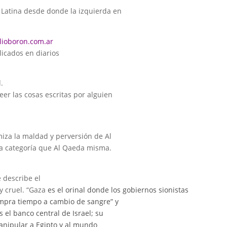
Latina desde donde la izquierda en
ilioboron.com.ar
licados en diarios
.
er las cosas escritas por alguien
iza la maldad y perversión de Al
ta categoría que Al Qaeda misma.
 describe el
y cruel. “Gaza
es el orinal donde los gobiernos sionistas
ompra tiempo a cambio de sangre” y
s el banco central de Israel; su
manipular a Egipto y al mundo