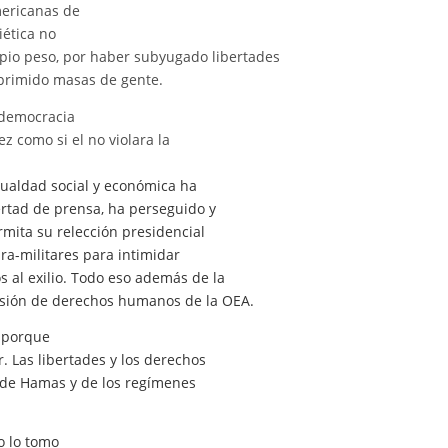
mericanas de
iética no
pio peso, por haber subyugado libertades
 oprimido masas de gente.
a democracia
 como si el no violara la
gualdad social y económica ha
bertad de prensa, ha perseguido y
rmita su relección presidencial
ara-militares para intimidar
 al exilio. Todo eso además de la
isión de derechos humanos de la OEA.
a porque
. Las libertades y los derechos
a de Hamas y de los regímenes
o lo tomo