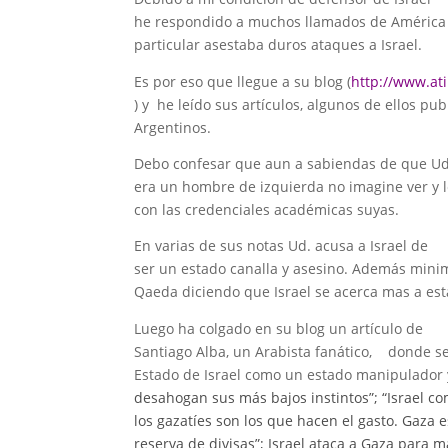
he respondido a muchos llamados de América 
particular asestaba duros ataques a Israel.
Es por eso que llegue a su blog (
http://www.at
) y he leído sus artículos, algunos de ellos pub
Argentinos.
Debo confesar que aun a sabiendas de que Ud
era un hombre de izquierda no imagine ver y le
con las credenciales académicas suyas.
En varias de sus notas Ud. acusa a Israel de
ser un estado canalla y asesino. Además minim
Qaeda diciendo que Israel se acerca mas a es
Luego ha colgado en su blog un artículo de
Santiago Alba, un Arabista fanático, donde se
Estado de Israel como un estado manipulador 
desahogan sus más bajos instintos”; “Israel c
los gazatíes son los que hacen el gasto. Gaza e
reserva de divisas”; Israel ataca a Gaza para 