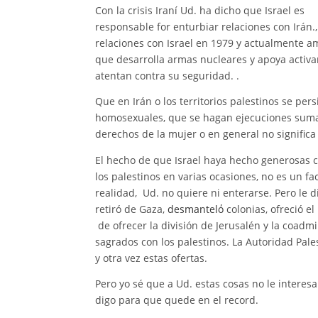
Con la crisis Iraní Ud. ha dicho que Israel es
responsable for enturbiar relaciones con Irán
relaciones con Israel en 1979 y actualmente a
que desarrolla armas nucleares y apoya activ
atentan contra su seguridad. .
Que en Irán o los territorios palestinos se per
homosexuales, que se hagan ejecuciones suma
derechos de la mujer o en general no signific
El hecho de que Israel haya hecho generosas 
los palestinos en varias ocasiones, no es un f
realidad, Ud. no quiere ni enterarse. Pero le d
retiró de Gaza,
desmantelό
colonias, ofreció e
de ofrecer la división de Jerusalén y la coadmi
sagrados con los palestinos. La Autoridad Pal
y otra vez estas ofertas.
Pero yo sé que a Ud. estas cosas no le interesa
digo para que quede en el record.