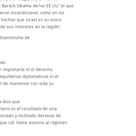
 Barack Obama de los EE UU “al que
ense incondicional, como en los
s hechos que Israel es su único
de sus intereses en la región”.
tisemitismo de
odo
n importarle ni el derecho
equilibrios diplomáticos ni el
al de mantener con vida su
a dice que
itario es el resultado de una
esinado y mutilado decenas de
que Ud. llame asesino al régimen