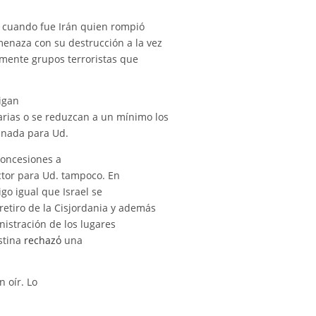
., cuando fue Irán quien rompió
menaza con su destrucción a la vez
amente grupos terroristas que
sigan
rias o se reduzcan a un mínimo los
a nada para Ud.
concesiones a
actor para Ud. tampoco. En
igo igual que Israel se
l retiro de la Cisjordania y además
nistración de los lugares
estina
rechazό
una
n oír. Lo