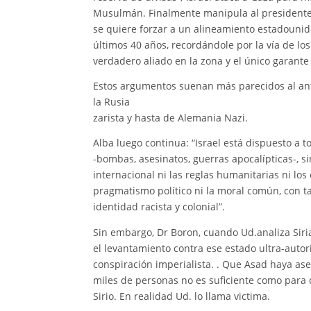
Musulmán. Finalmente manipula al presidente
se quiere forzar a un alineamiento estadounid
últimos 40 años, recordándole por la vía de lo
verdadero aliado en la zona y el único garante 
Estos argumentos suenan más parecidos al an
la Rusia
zarista y hasta de Alemania Nazi.
Alba luego continua: “Israel está dispuesto a t
-bombas, asesinatos, guerras apocalípticas-, si
internacional ni las reglas humanitarias ni los 
pragmatismo político ni la moral común, con t
identidad racista y colonial”.
Sin embargo, Dr Boron, cuando Ud.analiza Siri
el levantamiento contra ese estado ultra-autor
conspiración imperialista. . Que Asad haya as
miles de personas no es suficiente como para 
Sirio. En realidad Ud. lo llama victima.