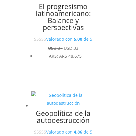
El progresismo
latinoamericano:
Balance y
perspectivas
Valorado con
5.00
de 5
El
El
USD
37
USD
33
precio
precio
ARS
:
ARS 48.675
original
actual
era:
es:
USD 37.
USD 33.
Geopolítica de la
autodestrucción
Valorado con
4.86
de 5