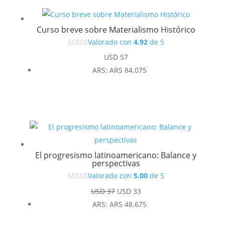
Curso breve sobre Materialismo Histórico
Valorado con
4.92
de 5
USD
57
ARS
:
ARS 84.075
El progresismo latinoamericano: Balance y
perspectivas
Valorado con
5.00
de 5
El
El
USD
37
USD
33
precio
precio
ARS
:
ARS 48.675
original
actual