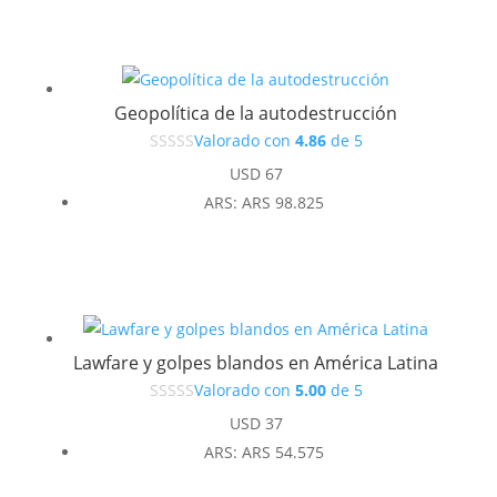
era:
es:
USD 37.
USD 33.
Geopolítica de la autodestrucción
Valorado con
4.86
de 5
USD
67
ARS
:
ARS 98.825
Lawfare y golpes blandos en América Latina
Valorado con
5.00
de 5
USD
37
ARS
:
ARS 54.575