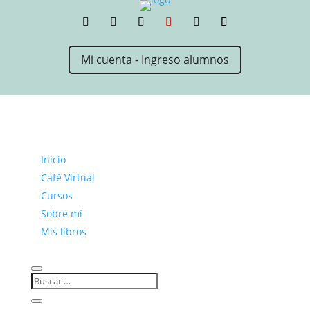
Mi cuenta - Ingreso alumnos
Inicio
Café Virtual
Cursos
Sobre mí
Mis libros