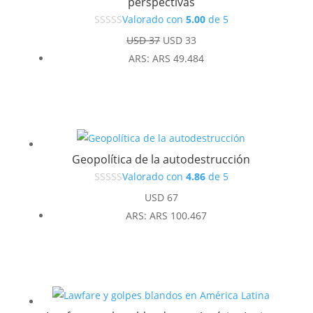
perspectivas
Valorado con
5.00
de 5
El
El
USD
37
USD
33
precio
precio
ARS
:
ARS 49.484
original
actual
era:
es:
USD 37.
USD 33.
Geopolítica de la autodestrucción
Valorado con
4.86
de 5
USD
67
ARS
:
ARS 100.467